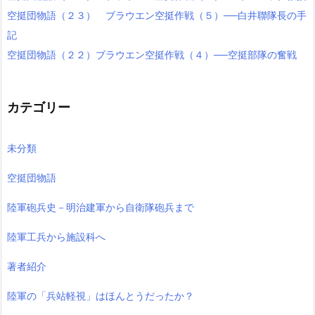
空挺団物語（２３） ブラウエン空挺作戦（５）──白井聯隊長の手
記
空挺団物語（２２）ブラウエン空挺作戦（４）──空挺部隊の奮戦
カテゴリー
未分類
空挺団物語
陸軍砲兵史－明治建軍から自衛隊砲兵まで
陸軍工兵から施設科へ
著者紹介
陸軍の「兵站軽視」はほんとうだったか？