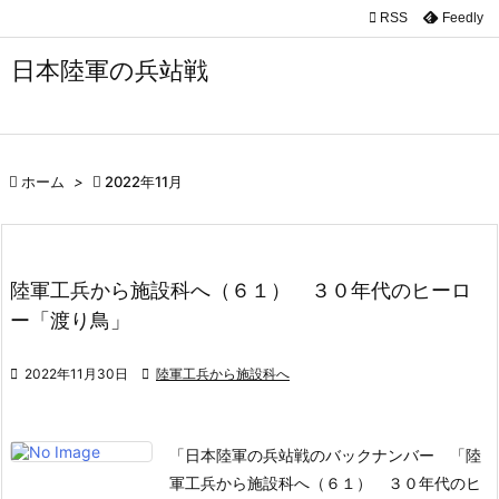

RSS
Feedly

メニュ
日本陸軍の兵站戦

サイド

前へ

ホーム
>

2022年11月

次へ

陸軍工兵から施設科へ（６１） ３０年代のヒーロ
検索
ー「渡り鳥」

2022年11月30日

陸軍工兵から施設科へ
「日本陸軍の兵站戦のバックナンバー 「陸
軍工兵から施設科へ（６１） ３０年代のヒ