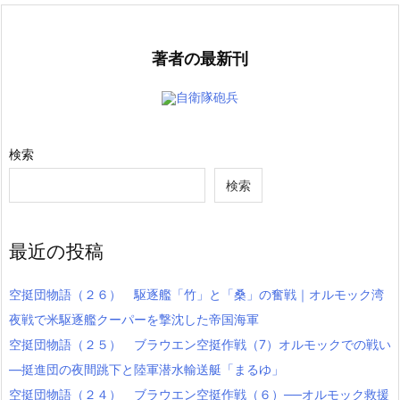
著者の最新刊
自衛隊砲兵
検索
検索
最近の投稿
空挺団物語（２６） 駆逐艦「竹」と「桑」の奮戦｜オルモック湾
夜戦で米駆逐艦クーパーを撃沈した帝国海軍
空挺団物語（２５） ブラウエン空挺作戦（7）オルモックでの戦い
―挺進団の夜間跳下と陸軍潜水輸送艇「まるゆ」
空挺団物語（２４） ブラウエン空挺作戦（６）──オルモック救援