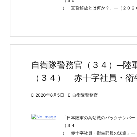
（３５
） 宣誓解放とは何か？」―（２０２
自衛隊警務官（３４）─陸
（３４） 赤十字社員・衛

2020年8月5日

自衛隊警務官
「日本陸軍の兵站戦のバックナンバー
（３４
） 赤十字社員・衛生部員の送還」―