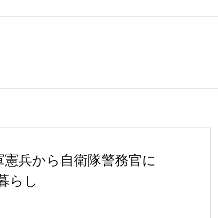
軍憲兵から自衛隊警務官に
暮らし