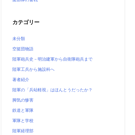
カテゴリー
未分類
空挺団物語
陸軍砲兵史－明治建軍から自衛隊砲兵まで
陸軍工兵から施設科へ
著者紹介
陸軍の「兵站軽視」はほんとうだったか？
脚気の惨害
鉄道と軍隊
軍隊と学校
陸軍経理部