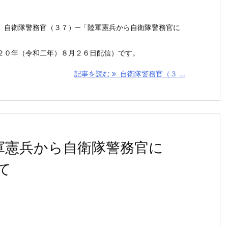
 自衛隊警務官（３７）─「陸軍憲兵から自衛隊警務官に
２０年（令和二年）８月２６日配信）です。
記事を読む
自衛隊警務官（３ ...
軍憲兵から自衛隊警務官に
て