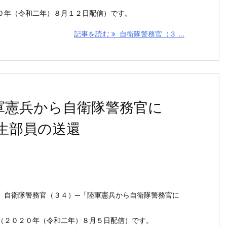
０年（令和二年）８月１２日配信）です。
記事を読む
自衛隊警務官（３ ...
軍憲兵から自衛隊警務官に
生部員の送還
 自衛隊警務官（３４）─「陸軍憲兵から自衛隊警務官に
（２０２０年（令和二年）８月５日配信）です。