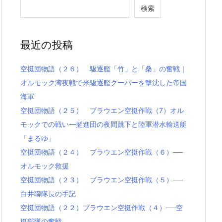
検索
最近の投稿
空挺団物語（２６） 駆逐艦「竹」と「桑」の奮戦｜
オルモック湾夜戦で米駆逐艦クーパーを撃沈した帝国
海軍
空挺団物語（２５） ブラウエン空挺作戦（7）オル
モックでの戦い―挺進団の夜間跳下と陸軍潜水輸送艇
「まるゆ」
空挺団物語（２４） ブラウエン空挺作戦（６）──
オルモック救援
空挺団物語（２３） ブラウエン空挺作戦（５）──
白井聯隊長の手記
空挺団物語（２２）ブラウエン空挺作戦（４）──空
挺部隊の奮戦