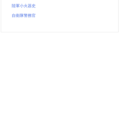
陸軍小火器史
自衛隊警務官