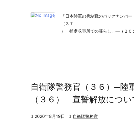
「日本陸軍の兵站戦のバックナンバー
（３７
） 捕虜収容所での暮らし」―（２０
自衛隊警務官（３６）─陸
（３６） 宣誓解放につい

2020年8月19日

自衛隊警務官