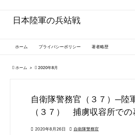
日本陸軍の兵站戦
ホーム
プライバシーポリシー
著者略歴

ホーム
>

2020年8月
自衛隊警務官（３７）─陸
（３７） 捕虜収容所での

2020年8月26日

自衛隊警務官