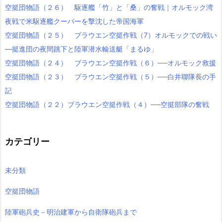
空挺団物語（２６） 駆逐艦「竹」と「桑」の奮戦｜オルモック湾
夜戦で米駆逐艦クーパーを撃沈した帝国海軍
空挺団物語（２５） ブラウエン空挺作戦（7）オルモックでの戦い
―挺進団の夜間跳下と陸軍潜水輸送艇「まるゆ」
空挺団物語（２４） ブラウエン空挺作戦（６）──オルモック救援
空挺団物語（２３） ブラウエン空挺作戦（５）──白井聯隊長の手
記
空挺団物語（２２）ブラウエン空挺作戦（４）──空挺部隊の奮戦
カテゴリー
未分類
空挺団物語
陸軍砲兵史－明治建軍から自衛隊砲兵まで