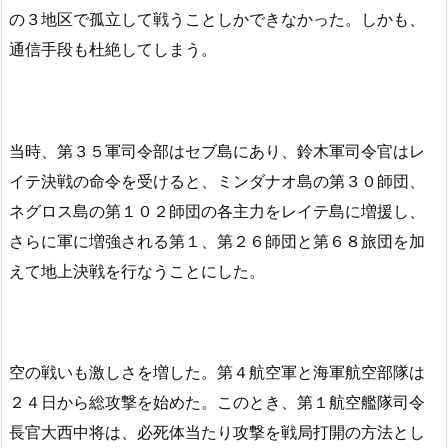
の３地区で孤立して戦うことしかできなかった。しかも、
通信手段も杜絶してしまう。
当時、第３５軍司令部はセブ島にあり、鈴木軍司令官はレ
イテ決戦の命令を受けると、ミンダナオ島の第３０師団、
ネグロス島の第１０２師団の各主力をレイテ島に増援し、
さらに軍に増強される第１、第２６師団と第６８旅団を加
えて地上決戦を行なうことにした。
空の戦いも激しさを増した。第４航空軍と海軍航空部隊は
２４日から総攻撃を始めた。このとき、第１航空艦隊司令
長官大西中将は、必死体当たり攻撃を戦局打開の方法とし