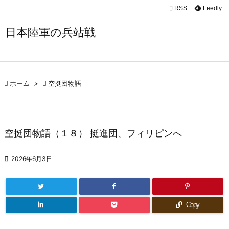

RSS
Feedly

メニュ
日本陸軍の兵站戦

サイド

前へ

ホーム
>

空挺団物語

次へ

空挺団物語（１８） 挺進団、フィリピンへ
検索

2026年6月3日
Copy