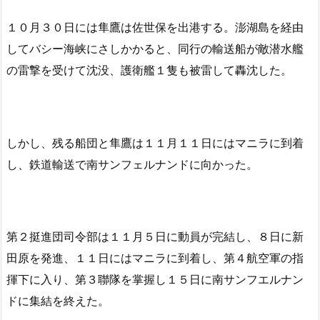
１０月３０日には隼鷹は佐世保を出港する。澎湖島を経由
してバシー海峡にさしかかると、同行の輸送船が敵潜水艦
の雷撃を受けて沈没、護衛艦１隻も被雷して轟沈した。
しかし、残る船団と隼鷹は１１月１１日にはマニラに到着
し、鉄道輸送で南サンフェルナンドに向かった。
第２挺進団司令部は１１月５日に動員が完結し、８日に新
田原を発進、１１日にはマニラに到着し、第４航空軍の指
揮下に入り、第３聯隊を掌握し１５日に南サンフエルナン
ドに集結を終えた。