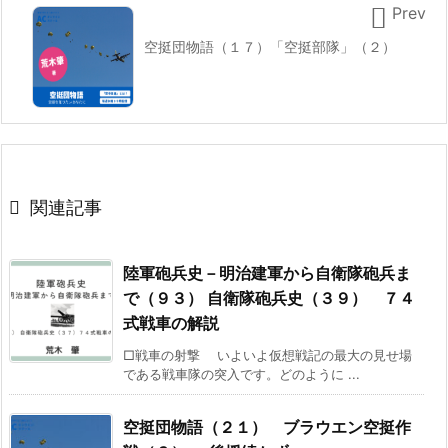

Prev
空挺団物語（１７）「空挺部隊」（２）

関連記事
陸軍砲兵史－明治建軍から自衛隊砲兵ま
で（９３） 自衛隊砲兵史（３９） ７４
式戦車の解説
□戦車の射撃 いよいよ仮想戦記の最大の見せ場
である戦車隊の突入です。どのように ...
空挺団物語（２１） ブラウエン空挺作