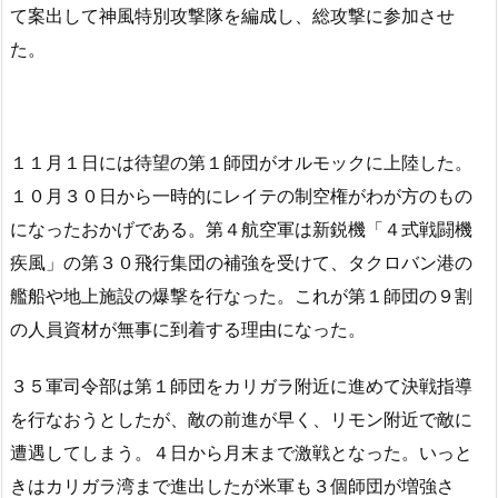
て案出して神風特別攻撃隊を編成し、総攻撃に参加させ
た。
１１月１日には待望の第１師団がオルモックに上陸した。
１０月３０日から一時的にレイテの制空権がわが方のもの
になったおかげである。第４航空軍は新鋭機「４式戦闘機
疾風」の第３０飛行集団の補強を受けて、タクロバン港の
艦船や地上施設の爆撃を行なった。これが第１師団の９割
の人員資材が無事に到着する理由になった。
３５軍司令部は第１師団をカリガラ附近に進めて決戦指導
を行なおうとしたが、敵の前進が早く、リモン附近で敵に
遭遇してしまう。４日から月末まで激戦となった。いっと
きはカリガラ湾まで進出したが米軍も３個師団が増強さ