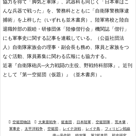
協力を得て「脚気と軍隊」、武器科も同じく「日本軍はこ
んな兵器で戦った」を、警務科とともに「自衛隊警務隊逮
捕術」を上梓した（いずれも並木書房）。陸軍将校と陸自
退職幹部の親睦・研修団体「陸修偕行会」機関誌「偕行」
にも軍事史に関する記事を連載している。（公益社団法
人）自衛隊家族会の理事・副会長も務め、隊員と家族をつ
なぐ活動、隊員募集に関わる広報にも協力する。
近著『自衛隊砲兵─火力戦闘の主役、野戦特科部隊』。近刊
として『第一空挺団（仮題）』（並木書房）。

空挺団物語

大東亜戦争
,
挺進団
,
日本陸軍
,
空挺部隊
,
荒木肇
,
軍事史
,
太平洋戦争
,
空挺団
,
レイテ決戦
,
レイテ島
,
フィリピン戦線
,
捷一号作戦
,
特攻隊
,
第2挺進団
,
戦史研究