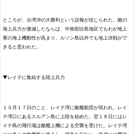
ところが、台湾沖の大勝利という誤報が信じられた。敵の
海上兵力が激減したならば、中南部比島地区でもわが地上
軍の海上機動性が高まり、ルソン島以外でも地上決戦がで
きると思われた。
▼レイテに集結する陸上兵力
１０月１７日のこと、レイテ湾に敵艦船団が現われ、レイ
テ湾口にあるスルアン島に上陸を始めた。翌１８日にはレ
イテ島の飛行場は敵艦上機による空襲を受けた。レイテ湾