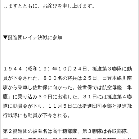
しますとともに、お詫びを申し上げます。
▼挺進団レイテ決戦に参加
１９４４（昭和１９）年１０月２４日、挺進第３聯隊に動
員が下令された。８００名の将兵は２５日、日豊本線川南
駅から乗車し佐世保に向かった。佐世保では航空母艦「隼
鷹」に乗り込み３０日に出港した。３１日には挺進第４聯
隊に動員令が下り、１１月５日には挺進団司令部と挺進飛
行戦隊にも動員が下令される。
第２挺進団の被匿名は高千穂部隊、第３聯隊は香取部隊、