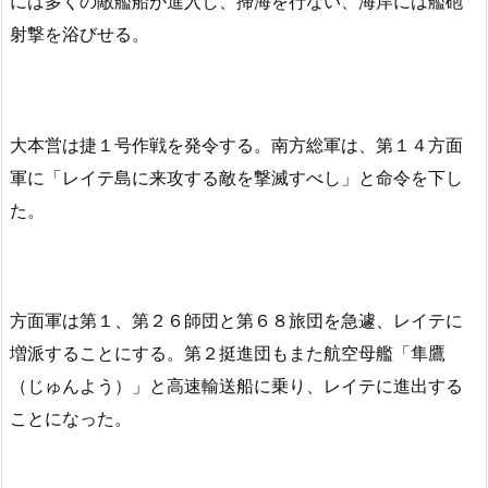
には多くの敵艦船が進入し、掃海を行ない、海岸には艦砲
射撃を浴びせる。
大本営は捷１号作戦を発令する。南方総軍は、第１４方面
軍に「レイテ島に来攻する敵を撃滅すべし」と命令を下し
た。
方面軍は第１、第２６師団と第６８旅団を急遽、レイテに
増派することにする。第２挺進団もまた航空母艦「隼鷹
（じゅんよう）」と高速輸送船に乗り、レイテに進出する
ことになった。