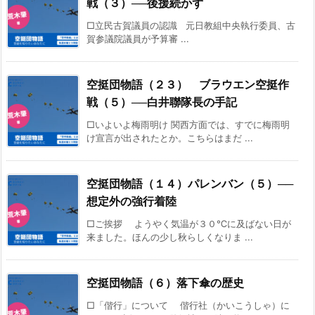
戦（３）──後援続かず
□立民古賀議員の認識 元日教組中央執行委員、古
賀参議院議員が予算審 ...
空挺団物語（２３） ブラウエン空挺作
戦（５）──白井聯隊長の手記
□いよいよ梅雨明け 関西方面では、すでに梅雨明
け宣言が出されたとか。こちらはまだ ...
空挺団物語（１４）パレンバン（５）──
想定外の強行着陸
□ご挨拶 ようやく気温が３０℃に及ばない日が
来ました。ほんの少し秋らしくなりま ...
空挺団物語（６）落下傘の歴史
□「偕行」について 偕行社（かいこうしゃ）に