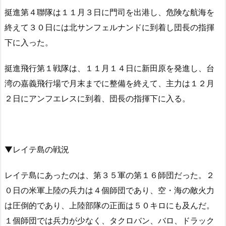
挺進第４聯隊は１１月３日に門司を出港し、危険な航海を
終えて３０日には北サンフェルナンドに到着し団長の指揮
下に入った。
挺進飛行第１戦隊は、１１月１４日に新田原を発進し、台
湾の嘉義飛行場で月末までに整備を終えて、主力は１２月
２日にアンフエレスに到着、団長の指揮下に入る。
▼レイテ島の戦況
レイテ島にあったのは、第３５軍の第１６師団だった。２
０日の米軍上陸の兵力は４個師団であり、空・海の敵火力
は圧倒的であり、上陸部隊の正面は５０キロにも及んだ。
１個師団では兵力が少なく、タクロバン、バロ、ドラック