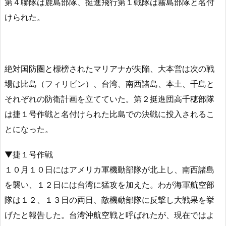
第４聯隊は鹿島部隊、挺進飛行第１戦隊は霧島部隊と名付
けられた。
絶対国防圏と標榜されたマリアナが失陥、大本営は次の戦
場は比島（フィリピン）、台湾、南西諸島、本土、千島と
それぞれの防衛計画を立てていた。第２挺進団高千穂部隊
は捷１号作戦と名付けられた比島での決戦に投入されるこ
とになった。
▼捷１号作戦
１０月１０日にはアメリカ軍機動部隊が北上し、南西諸島
を襲い、１２日には台湾に猛攻を加えた。わが海軍航空部
隊は１２、１３日の両日、敵機動部隊に反撃し大戦果を挙
げたと報告した。台湾沖航空戦と呼ばれたが、現在ではよ