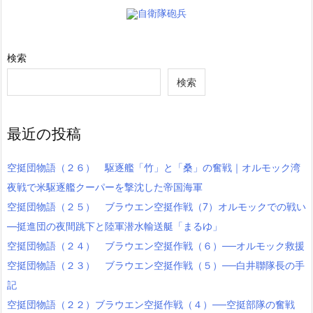
自衛隊砲兵
検索
検索
最近の投稿
空挺団物語（２６） 駆逐艦「竹」と「桑」の奮戦｜オルモック湾
夜戦で米駆逐艦クーパーを撃沈した帝国海軍
空挺団物語（２５） ブラウエン空挺作戦（7）オルモックでの戦い
―挺進団の夜間跳下と陸軍潜水輸送艇「まるゆ」
空挺団物語（２４） ブラウエン空挺作戦（６）──オルモック救援
空挺団物語（２３） ブラウエン空挺作戦（５）──白井聯隊長の手
記
空挺団物語（２２）ブラウエン空挺作戦（４）──空挺部隊の奮戦