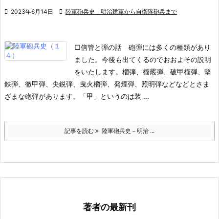

2023年6月14日

陸軍砲兵史－明治建軍から自衛隊砲兵まで
□信管と弾の話
砲弾には多くの種類があり
ました。今後も出てくるのでおおよその説明
をいたします。榴弾、榴霰弾、破甲榴弾、堅
鉄弾、徹甲弾、尖鋭弾、曳火榴弾、発煙弾、照明弾などなどとさま
ざまな砲弾があります。「甲」というのは装 ...
記事を読む
陸軍砲兵史－明治 ...
著者の最新刊