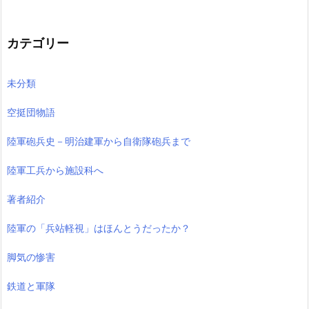
カテゴリー
未分類
空挺団物語
陸軍砲兵史－明治建軍から自衛隊砲兵まで
陸軍工兵から施設科へ
著者紹介
陸軍の「兵站軽視」はほんとうだったか？
脚気の惨害
鉄道と軍隊