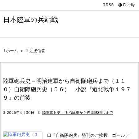

RSS
Feedly

メニュ
日本陸軍の兵站戦

サイド

前へ

ホーム
>

近接信管

次へ

陸軍砲兵史－明治建軍から自衛隊砲兵まで（１１
検索
０）自衛隊砲兵史（５６） 小説『道北戦争１９７
９』の前後

2025年4月30日

陸軍砲兵史－明治建軍から自衛隊砲兵まで
□『自衛隊砲兵』発刊のご挨拶
ゴールデ