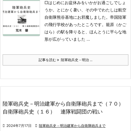
□はじめに
お盆休みをいかがお過ごしでしょ
うか。とにかく暑い、その中でわたしは航空
自衛隊熊谷基地にお邪魔しました。帝国陸軍
の飛行学校があったところです。籠原（かご
はら）の駅を降りると、ほんとうに平らな地
形が広がっていました ...
記事を読む
陸軍砲兵史－明治 ...
陸軍砲兵史－明治建軍から自衛隊砲兵まで（７０）
自衛隊砲兵史（１６） 連隊戦闘団の戦い

2024年7月17日

陸軍砲兵史－明治建軍から自衛隊砲兵まで