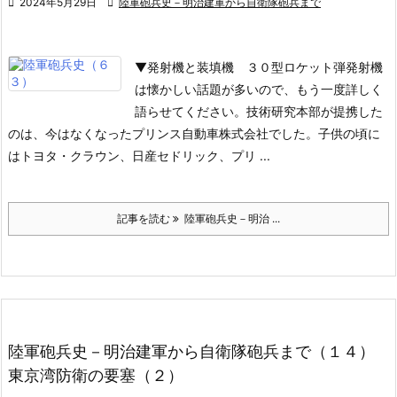

2024年5月29日

陸軍砲兵史－明治建軍から自衛隊砲兵まで
▼発射機と装填機
３０型ロケット弾発射機
は懐かしい話題が多いので、もう一度詳しく
語らせてください。技術研究本部が提携した
のは、今はなくなったプリンス自動車株式会社でした。子供の頃に
はトヨタ・クラウン、日産セドリック、プリ ...
記事を読む
陸軍砲兵史－明治 ...
陸軍砲兵史－明治建軍から自衛隊砲兵まで（１４）
東京湾防衛の要塞（２）