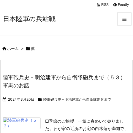

Feedly
RSS
日本陸軍の兵站戦


メニュ


ホーム
>

藁
サイド

前へ

陸軍砲兵史－明治建軍から自衛隊砲兵まで（５３）
次へ
軍馬のお話

検索

2024年3月20日

陸軍砲兵史－明治建軍から自衛隊砲兵まで
□季節のご挨拶
一気に春めいて参りまし
た。わが家の近所のお宅の白木蓮が満開で、