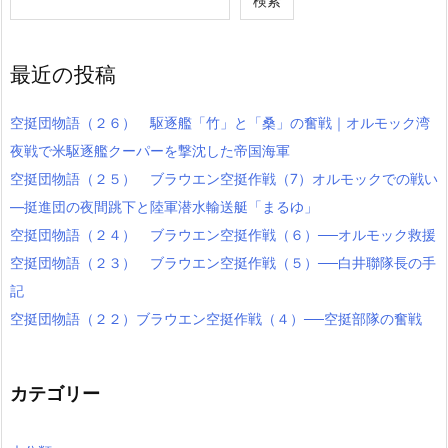
検索
最近の投稿
空挺団物語（２６） 駆逐艦「竹」と「桑」の奮戦｜オルモック湾
夜戦で米駆逐艦クーパーを撃沈した帝国海軍
空挺団物語（２５） ブラウエン空挺作戦（7）オルモックでの戦い
―挺進団の夜間跳下と陸軍潜水輸送艇「まるゆ」
空挺団物語（２４） ブラウエン空挺作戦（６）──オルモック救援
空挺団物語（２３） ブラウエン空挺作戦（５）──白井聯隊長の手
記
空挺団物語（２２）ブラウエン空挺作戦（４）──空挺部隊の奮戦
カテゴリー