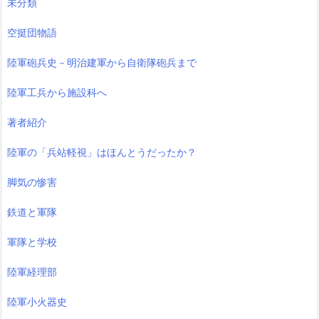
未分類
空挺団物語
陸軍砲兵史－明治建軍から自衛隊砲兵まで
陸軍工兵から施設科へ
著者紹介
陸軍の「兵站軽視」はほんとうだったか？
脚気の惨害
鉄道と軍隊
軍隊と学校
陸軍経理部
陸軍小火器史