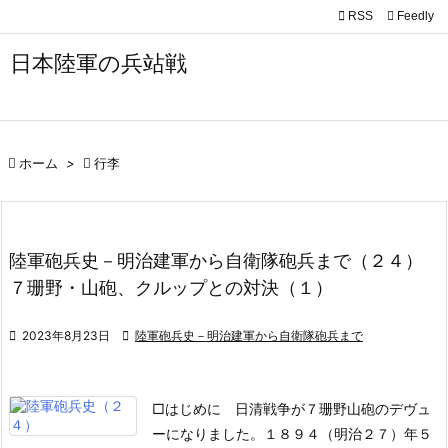

RSS
Feedly

メニュ
日本陸軍の兵站戦

サイド

前へ

ホーム
>

行李

次へ

陸軍砲兵史－明治建軍から自衛隊砲兵まで（２４）
検索
７珊野・山砲、クルップとの対決（１）

2023年8月23日

陸軍砲兵史－明治建軍から自衛隊砲兵まで
□はじめに
日清戦争が７珊野山砲のデヴュ
ーになりました。１８９４（明治２７）年５