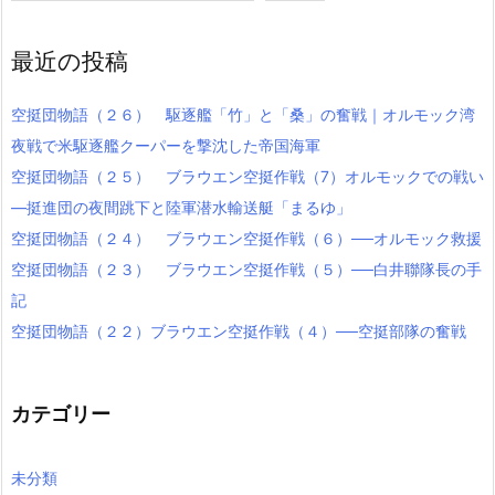
最近の投稿
空挺団物語（２６） 駆逐艦「竹」と「桑」の奮戦｜オルモック湾
夜戦で米駆逐艦クーパーを撃沈した帝国海軍
空挺団物語（２５） ブラウエン空挺作戦（7）オルモックでの戦い
―挺進団の夜間跳下と陸軍潜水輸送艇「まるゆ」
空挺団物語（２４） ブラウエン空挺作戦（６）──オルモック救援
空挺団物語（２３） ブラウエン空挺作戦（５）──白井聯隊長の手
記
空挺団物語（２２）ブラウエン空挺作戦（４）──空挺部隊の奮戦
カテゴリー
未分類