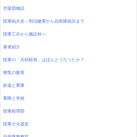
空挺団物語
陸軍砲兵史－明治建軍から自衛隊砲兵まで
陸軍工兵から施設科へ
著者紹介
陸軍の「兵站軽視」はほんとうだったか？
脚気の惨害
鉄道と軍隊
軍隊と学校
陸軍経理部
陸軍小火器史
自衛隊警務官