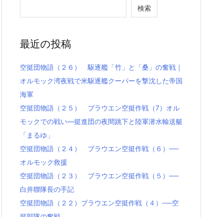
検索
最近の投稿
空挺団物語（２６） 駆逐艦「竹」と「桑」の奮戦｜
オルモック湾夜戦で米駆逐艦クーパーを撃沈した帝国
海軍
空挺団物語（２５） ブラウエン空挺作戦（7）オル
モックでの戦い―挺進団の夜間跳下と陸軍潜水輸送艇
「まるゆ」
空挺団物語（２４） ブラウエン空挺作戦（６）──
オルモック救援
空挺団物語（２３） ブラウエン空挺作戦（５）──
白井聯隊長の手記
空挺団物語（２２）ブラウエン空挺作戦（４）──空
挺部隊の奮戦