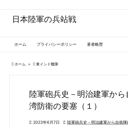
日本陸軍の兵站戦
ホーム
プライバシーポリシー
著者略歴

ホーム
>

東インド艦隊
陸軍砲兵史－明治建軍から
湾防衛の要塞（１）

2023年6月7日

陸軍砲兵史－明治建軍から自衛隊