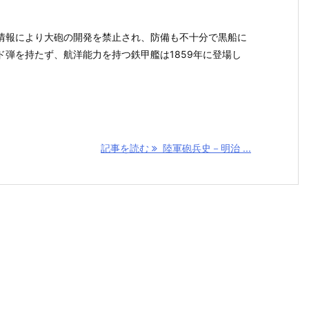
情報により大砲の開発を禁止され、防備も不十分で黒船に
ド弾を持たず、航洋能力を持つ鉄甲艦は1859年に登場し
記事を読む
陸軍砲兵史－明治 ...