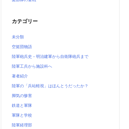
カテゴリー
未分類
空挺団物語
陸軍砲兵史－明治建軍から自衛隊砲兵まで
陸軍工兵から施設科へ
著者紹介
陸軍の「兵站軽視」はほんとうだったか？
脚気の惨害
鉄道と軍隊
軍隊と学校
陸軍経理部