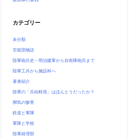
カテゴリー
未分類
空挺団物語
陸軍砲兵史－明治建軍から自衛隊砲兵まで
陸軍工兵から施設科へ
著者紹介
陸軍の「兵站軽視」はほんとうだったか？
脚気の惨害
鉄道と軍隊
軍隊と学校
陸軍経理部