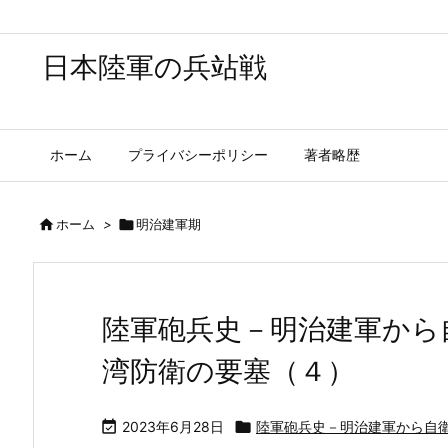
日本陸軍の兵站戦
ホーム
プライバシーポリシー
著者略歴

ホーム
>

明治建軍期
陸軍砲兵史－明治建軍から
湾防衛の要塞（４）

2023年6月28日

陸軍砲兵史－明治建軍から自