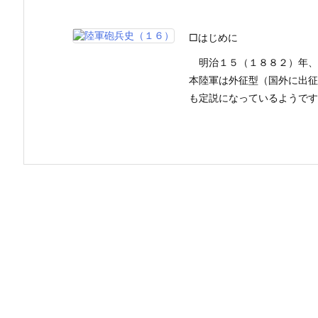
□はじめに
明治１５（１８８２）年、
本陸軍は外征型（国外に出征
も定説になっているようですが