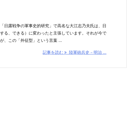
「日露戦争の軍事史的研究」で高名な大江志乃夫氏は、日
する、できる）に変わったと主張しています。それが今で
、この「外征型」という言葉 ...
記事を読む
陸軍砲兵史－明治 ...