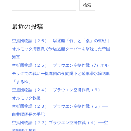
検索
最近の投稿
空挺団物語（２６） 駆逐艦「竹」と「桑」の奮戦｜
オルモック湾夜戦で米駆逐艦クーパーを撃沈した帝国
海軍
空挺団物語（２５） ブラウエン空挺作戦（7）オル
モックでの戦い―挺進団の夜間跳下と陸軍潜水輸送艇
「まるゆ」
空挺団物語（２４） ブラウエン空挺作戦（６）──
オルモック救援
空挺団物語（２３） ブラウエン空挺作戦（５）──
白井聯隊長の手記
空挺団物語（２２）ブラウエン空挺作戦（４）──空
挺部隊の奮戦