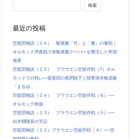
検索
最近の投稿
空挺団物語（２６） 駆逐艦「竹」と「桑」の奮戦｜
オルモック湾夜戦で米駆逐艦クーパーを撃沈した帝国
海軍
空挺団物語（２５） ブラウエン空挺作戦（7）オル
モックでの戦い―挺進団の夜間跳下と陸軍潜水輸送艇
「まるゆ」
空挺団物語（２４） ブラウエン空挺作戦（６）──
オルモック救援
空挺団物語（２３） ブラウエン空挺作戦（５）──
白井聯隊長の手記
空挺団物語（２２）ブラウエン空挺作戦（４）──空
挺部隊の奮戦