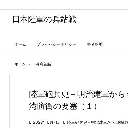
日本陸軍の兵站戦
ホーム
プライバシーポリシー
著者略歴

ホーム
>

幕府首脳
陸軍砲兵史－明治建軍から
湾防衛の要塞（１）

2023年6月7日

陸軍砲兵史－明治建軍から自衛隊