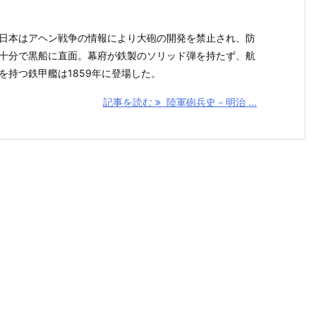
日本はアヘン戦争の情報により大砲の開発を禁止され、防
十分で黒船に直面。幕府が鉄製のソリッド弾を持たず、航
を持つ鉄甲艦は1859年に登場した。
記事を読む
陸軍砲兵史－明治 ...