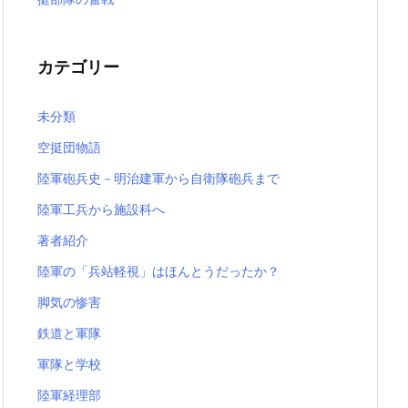
カテゴリー
未分類
空挺団物語
陸軍砲兵史－明治建軍から自衛隊砲兵まで
陸軍工兵から施設科へ
著者紹介
陸軍の「兵站軽視」はほんとうだったか？
脚気の惨害
鉄道と軍隊
軍隊と学校
陸軍経理部