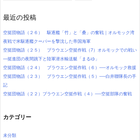
最近の投稿
空挺団物語（２６） 駆逐艦「竹」と「桑」の奮戦｜オルモック湾
夜戦で米駆逐艦クーパーを撃沈した帝国海軍
空挺団物語（２５） ブラウエン空挺作戦（7）オルモックでの戦い
―挺進団の夜間跳下と陸軍潜水輸送艇「まるゆ」
空挺団物語（２４） ブラウエン空挺作戦（６）──オルモック救援
空挺団物語（２３） ブラウエン空挺作戦（５）──白井聯隊長の手
記
空挺団物語（２２）ブラウエン空挺作戦（４）──空挺部隊の奮戦
カテゴリー
未分類