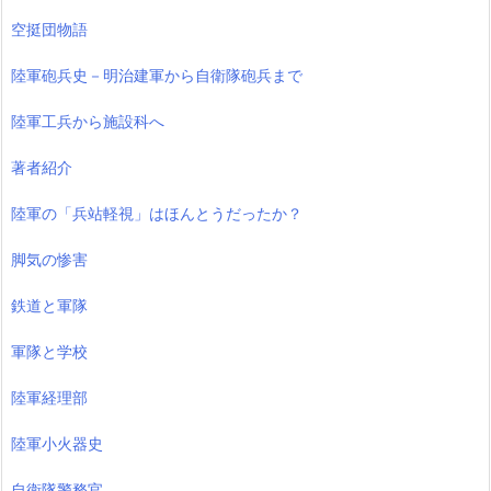
空挺団物語
陸軍砲兵史－明治建軍から自衛隊砲兵まで
陸軍工兵から施設科へ
著者紹介
陸軍の「兵站軽視」はほんとうだったか？
脚気の惨害
鉄道と軍隊
軍隊と学校
陸軍経理部
陸軍小火器史
自衛隊警務官