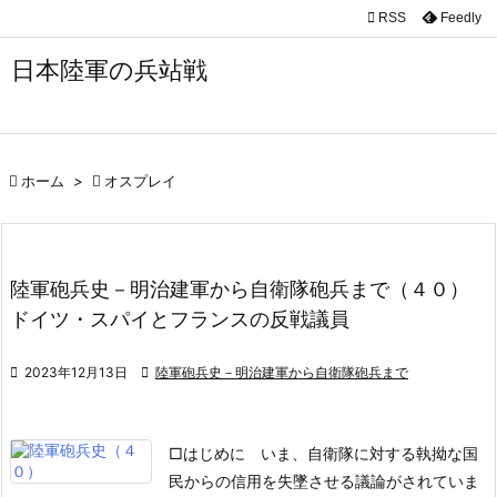

RSS
Feedly

メニュ
日本陸軍の兵站戦

サイド

前へ

ホーム
>

オスプレイ

次へ

陸軍砲兵史－明治建軍から自衛隊砲兵まで（４０）
検索
ドイツ・スパイとフランスの反戦議員

2023年12月13日

陸軍砲兵史－明治建軍から自衛隊砲兵まで
□はじめに
いま、自衛隊に対する執拗な国
民からの信用を失墜させる議論がされていま