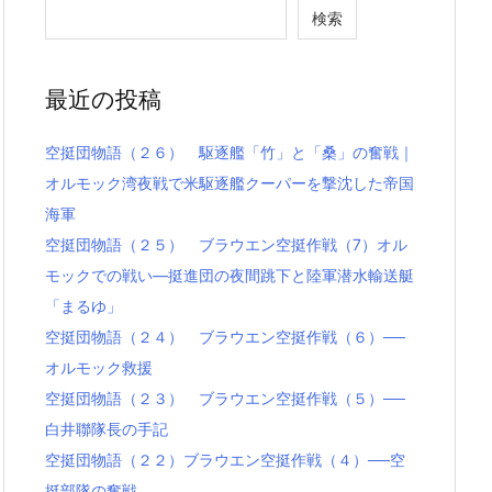
検索
最近の投稿
空挺団物語（２６） 駆逐艦「竹」と「桑」の奮戦｜
オルモック湾夜戦で米駆逐艦クーパーを撃沈した帝国
海軍
空挺団物語（２５） ブラウエン空挺作戦（7）オル
モックでの戦い―挺進団の夜間跳下と陸軍潜水輸送艇
「まるゆ」
空挺団物語（２４） ブラウエン空挺作戦（６）──
オルモック救援
空挺団物語（２３） ブラウエン空挺作戦（５）──
白井聯隊長の手記
空挺団物語（２２）ブラウエン空挺作戦（４）──空
挺部隊の奮戦