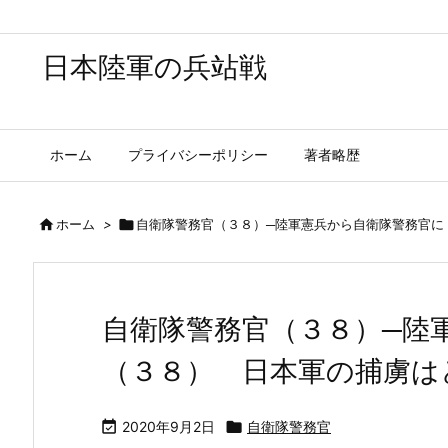
日本陸軍の兵站戦
ホーム
プライバシーポリシー
著者略歴

ホーム
>

自衛隊警務官（３８）─陸軍憲兵から自衛隊警務官に
自衛隊警務官（３８）─陸
（３８） 日本軍の捕虜は

2020年9月2日

自衛隊警務官