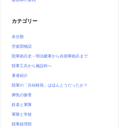
カテゴリー
未分類
空挺団物語
陸軍砲兵史－明治建軍から自衛隊砲兵まで
陸軍工兵から施設科へ
著者紹介
陸軍の「兵站軽視」はほんとうだったか？
脚気の惨害
鉄道と軍隊
軍隊と学校
陸軍経理部