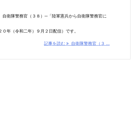
 自衛隊警務官（３８）─「陸軍憲兵から自衛隊警務官に
２０年（令和二年）９月２日配信）です。
記事を読む
自衛隊警務官（３ ...