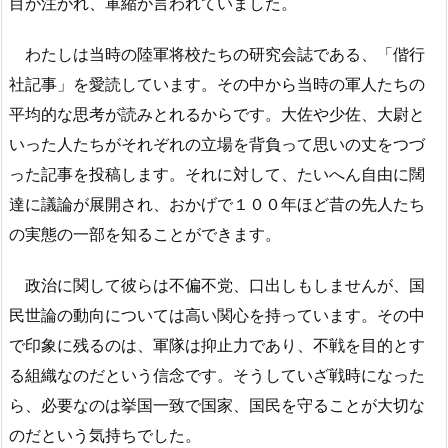
目が注がれ、軍縮が言われていました。
わたしは当時の陸軍将校たちの研究会誌である、「偕行
社記事」を愛読しています。その中から当時の軍人たちの
平均的な思考が読みとれるからです。大佐や少佐、大尉と
いった人たちがそれぞれの立場を背負って思いの丈をつづ
った記事を投稿します。それに対して、たいへん自由に闊
達に議論が展開され、おかげで１００年ほど昔の先人たち
の実態の一部を知ることができます。
政治に関して彼らは不偏不党、口出しもしませんが、国
民世論の動向については高い関心を持っています。その中
で印象に残るのは、軍隊は抑止力であり、不戦を目的とす
る組織なのだという信念です。そうしていざ戦時になった
ら、必要なのは挙国一致で国家、国民を守ることが大切な
のだという気持ちでした。