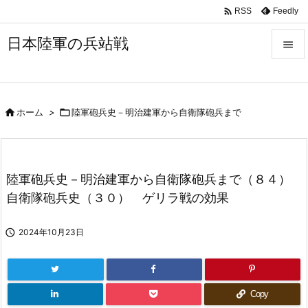

Feedly
RSS
日本陸軍の兵站戦


メニュ


ホーム
>

陸軍砲兵史－明治建軍から自衛隊砲兵まで
サイド

前へ

陸軍砲兵史－明治建軍から自衛隊砲兵まで（８４）
次へ
自衛隊砲兵史（３０） ゲリラ戦の効果

検索

2024年10月23日
Copy