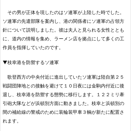
その男が正体を現したのはソ連軍が上陸した時でした。
ソ連軍の先遣部隊を案内し、港の関係者にソ連軍の占領方
針について説明しました。彼は夫人と見られる女性ととも
に、道内の情報を集め、ラーメン店を拠点にして多くの工
作員を指揮していたのです。
▼枝幸港を防禦するソ連軍
歌登西方の中央付近に進出していたソ連軍は陸自第２５
戦闘団陣地との接触を避けて１０日夜には金駒内付近に後
退し、枝幸港を防禦する態勢に移行します。１２２ミリ牽
引砲大隊などが浜頓別方面に動きました。枝幸と浜頓別の
間の補給線の警戒のために装輪装甲車３輌が新たに配置さ
れます。