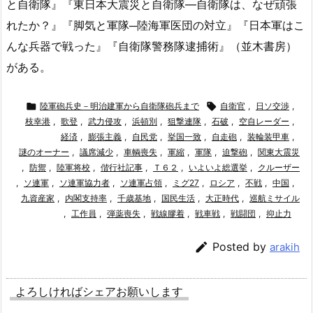
と自衛隊』『東日本大震災と自衛隊—自衛隊は、なぜ頑張
れたか？』『脚気と軍隊─陸海軍医団の対立』『日本軍はこ
んな兵器で戦った』『自衛隊警務隊逮捕術』（並木書房）
がある。

陸軍砲兵史－明治建軍から自衛隊砲兵まで

自衛官
,
日ソ交渉
,
枝幸港
,
歌登
,
武力侵攻
,
浜頓別
,
狙撃連隊
,
石破
,
空自レーダー
,
経済
,
膨張主義
,
自民党
,
挙国一致
,
自走砲
,
装輪装甲車
,
謎のオーナー
,
議席減少
,
車輌喪失
,
軍縮
,
軍隊
,
迫撃砲
,
関東大震災
,
防禦
,
陸軍将校
,
偕行社記事
,
Ｔ６２
,
いよいよ総選挙
,
クルーザー
,
ソ連軍
,
ソ連軍協力者
,
ソ連軍占領
,
ミグ27
,
ロシア
,
不戦
,
中国
,
九資産家
,
内閣支持率
,
千歳基地
,
国民生活
,
大正時代
,
巡航ミサイル
,
工作員
,
弾薬喪失
,
戦線膠着
,
戦車戦
,
戦闘団
,
抑止力

Posted by
arakih
よろしければシェアお願いします