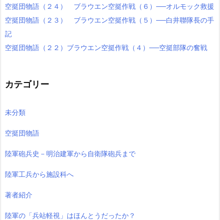
空挺団物語（２４） ブラウエン空挺作戦（６）──オルモック救援
空挺団物語（２３） ブラウエン空挺作戦（５）──白井聯隊長の手
記
空挺団物語（２２）ブラウエン空挺作戦（４）──空挺部隊の奮戦
カテゴリー
未分類
空挺団物語
陸軍砲兵史－明治建軍から自衛隊砲兵まで
陸軍工兵から施設科へ
著者紹介
陸軍の「兵站軽視」はほんとうだったか？