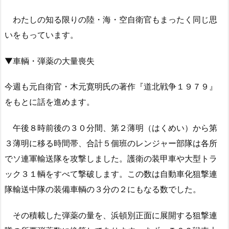
わたしの知る限りの陸・海・空自衛官もまったく同じ思
いをもっています。
▼車輌・弾薬の大量喪失
今週も元自衛官・木元寛明氏の著作『道北戦争１９７９』
をもとに話を進めます。
午後８時前後の３０分間、第２薄明（はくめい）から第
３薄明に移る時間帯、合計５個班のレンジャー部隊は各所
でソ連軍輸送隊を攻撃しました。護衛の装甲車や大型トラ
ック３１輌をすべて撃破します。この数は自動車化狙撃連
隊輸送中隊の装備車輌の３分の２にもなる数でした。
その積載した弾薬の量を、浜頓別正面に展開する狙撃連