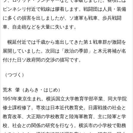
ピンネシリ付近で戦線は膠着します。戦闘団は人員・装備
に多くの損害を出しましたが、ソ連軍も戦車、歩兵戦闘
車、自走砲などを大量に失います。
幌延付近では千歳から進出してきた第１戦車群が激闘を
展開していました。次回は「政治の季節」と木元将補が名
付けた日ソ政府間の交渉の描写です。
（つづく）
荒木 肇（あらき・はじめ）
1951年東京生まれ。横浜国立大学教育学部卒業、同大学院
修士課程修了。専攻は日本近代教育史。日露戦後の社会と
教育改革、大正期の学校教育と陸海軍教育、主に陸軍と学
校、社会との関係の研究を行なう。横浜市の小学校で勤務