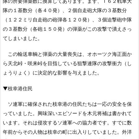
隊の所要弾薬数に換算してあります。まず、Ｔ６２戦車大
隊の１基数分（各４０発）、２個自走砲大隊の３基数分
（１２２ミリ自走砲の砲弾各１２０発）、３個迫撃砲中隊
の３基数分（各砲１５０発）の弾薬がこの攻撃で潰えさっ
てしまいました。
この輸送車輌と弾薬の大量喪失は、オホーツク海正面か
ら天北峠・咲来峠を目指している狙撃連隊の攻撃衝力（し
ょうりょく）に決定的な影響を与えました。
▼枝幸港住民
ソ連軍に確保された枝幸港の住民たちは一応の安全を保
っていました。興味深いエピソードを木元将補は書かれて
います。それは侵攻するソ連軍への協力者です。すでに数
年前からその人物は枝幸の町に出入りしていました。外洋