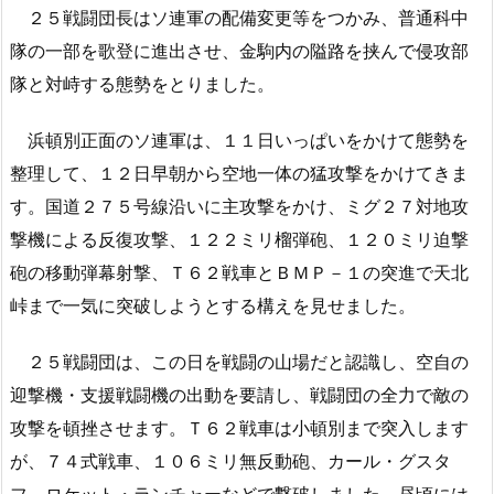
２５戦闘団長はソ連軍の配備変更等をつかみ、普通科中
隊の一部を歌登に進出させ、金駒内の隘路を挟んで侵攻部
隊と対峙する態勢をとりました。
浜頓別正面のソ連軍は、１１日いっぱいをかけて態勢を
整理して、１２日早朝から空地一体の猛攻撃をかけてきま
す。国道２７５号線沿いに主攻撃をかけ、ミグ２７対地攻
撃機による反復攻撃、１２２ミリ榴弾砲、１２０ミリ迫撃
砲の移動弾幕射撃、Ｔ６２戦車とＢＭＰ－１の突進で天北
峠まで一気に突破しようとする構えを見せました。
２５戦闘団は、この日を戦闘の山場だと認識し、空自の
迎撃機・支援戦闘機の出動を要請し、戦闘団の全力で敵の
攻撃を頓挫させます。Ｔ６２戦車は小頓別まで突入します
が、７４式戦車、１０６ミリ無反動砲、カール・グスタ
フ、ロケット・ランチャーなどで撃破しました。昼頃には