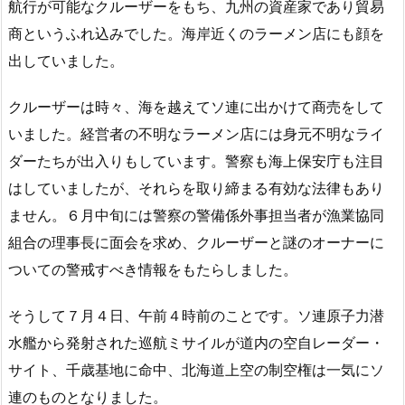
航行が可能なクルーザーをもち、九州の資産家であり貿易
商というふれ込みでした。海岸近くのラーメン店にも顔を
出していました。
クルーザーは時々、海を越えてソ連に出かけて商売をして
いました。経営者の不明なラーメン店には身元不明なライ
ダーたちが出入りもしています。警察も海上保安庁も注目
はしていましたが、それらを取り締まる有効な法律もあり
ません。６月中旬には警察の警備係外事担当者が漁業協同
組合の理事長に面会を求め、クルーザーと謎のオーナーに
ついての警戒すべき情報をもたらしました。
そうして７月４日、午前４時前のことです。ソ連原子力潜
水艦から発射された巡航ミサイルが道内の空自レーダー・
サイト、千歳基地に命中、北海道上空の制空権は一気にソ
連のものとなりました。