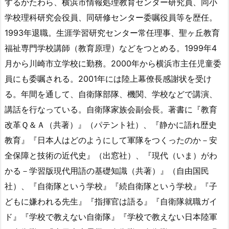
するかたわら、横浜市情報処理教育センター研究員、同小
学校理科研究会役員、同研修センター委嘱役員等を歴任。
1993年退職。生涯学習研究センター常任理事、聖ヶ丘教育
福祉専門学校講師（教育原理）などをつとめる。1999年4
月から川崎市立学校に勤務。2000年から横浜市主任児童委
員にも委嘱される。2001年には陸上幕僚長感謝状を受け
る。年間を通して、自衛隊部隊、機関、学校などで講演、
講話を行なっている。自衛隊家族会副会長。著書に『教育
改革Ｑ＆Ａ（共著）』（パテント社）、『静かに語れ歴史
教育』『日本人はどのようにして軍隊をつくったのか－安
全保障と技術の近代史』（出窓社）、『現代（いま）がわ
かる－学習版現代用語の基礎知識（共著）』（自由国民
社）、『自衛隊という学校』『続自衛隊という学校』『子
どもに嫌われる先生』『指揮官は語る』『自衛隊就職ガイ
ド』『学校で教えない自衛隊』『学校で教えない日本陸軍