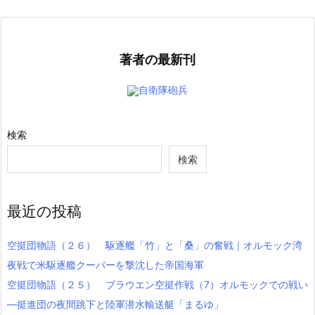
著者の最新刊
自衛隊砲兵
検索
検索
最近の投稿
空挺団物語（２６） 駆逐艦「竹」と「桑」の奮戦｜オルモック湾
夜戦で米駆逐艦クーパーを撃沈した帝国海軍
空挺団物語（２５） ブラウエン空挺作戦（7）オルモックでの戦い
―挺進団の夜間跳下と陸軍潜水輸送艇「まるゆ」