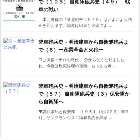
で（１０３） 自衛隊砲兵史（４９） 戦
車の戦い
木元将補の『道北戦争１９７９』はいよいよ大詰
めを迎えます。両軍は戦車と火砲によ ...
陸軍砲兵史－明治建軍から自衛隊砲兵ま
で（６）ー産業革命と火砲ー
□ご挨拶・テロの時代 分からなくなりました
ね。今度は現職総理の遭難。もっとも爆 ...
陸軍砲兵史－明治建軍から自衛隊砲兵ま
で（５７） 自衛隊砲兵史（３）保安隊か
ら自衛隊へ
▼講和条約と保安隊 １９５１（昭和２６）年９
月、サンフランシスコ講和条約が締結 ...