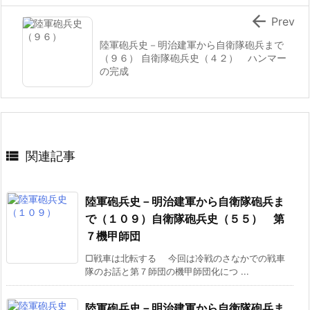

Prev
陸軍砲兵史－明治建軍から自衛隊砲兵まで
（９６） 自衛隊砲兵史（４２） ハンマー
の完成

関連記事
陸軍砲兵史－明治建軍から自衛隊砲兵ま
で（１０９）自衛隊砲兵史（５５） 第
７機甲師団
□戦車は北転する 今回は冷戦のさなかでの戦車
隊のお話と第７師団の機甲師団化につ ...
陸軍砲兵史－明治建軍から自衛隊砲兵ま