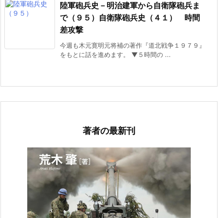
陸軍砲兵史－明治建軍から自衛隊砲兵ま
で（９５）自衛隊砲兵史（４１） 時間
差攻撃
今週も木元寛明元将補の著作『道北戦争１９７９』
をもとに話を進めます。 ▼５時間の ...
著者の最新刊