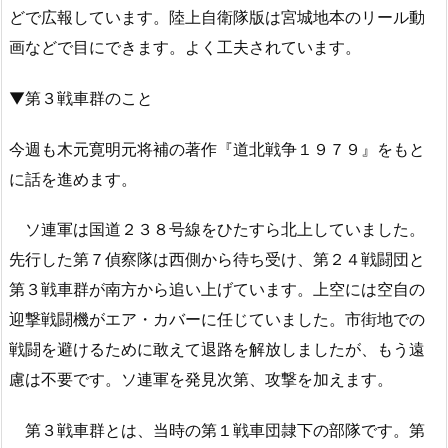
どで広報しています。陸上自衛隊版は宮城地本のリール動
画などで目にできます。よく工夫されています。
▼第３戦車群のこと
今週も木元寛明元将補の著作『道北戦争１９７９』をもと
に話を進めます。
ソ連軍は国道２３８号線をひたすら北上していました。
先行した第７偵察隊は西側から待ち受け、第２４戦闘団と
第３戦車群が南方から追い上げています。上空には空自の
迎撃戦闘機がエア・カバーに任じていました。市街地での
戦闘を避けるために敢えて退路を解放しましたが、もう遠
慮は不要です。ソ連軍を発見次第、攻撃を加えます。
第３戦車群とは、当時の第１戦車団隷下の部隊です。第