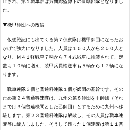
止され、第１戦車群は方面総監隷下の直轄部隊となりまし
た。
▼機甲師団への改編
仮想戦記にも出てくる第７偵察隊は機甲師団になったお
かげで強力になりました。人員は１５０人から２００人と
なり、Ｍ４１軽戦車７輌から７４式戦車に換装されて、定
数も１０輌に増え、装甲兵員輸送車も５輌から１７輌にな
ります。
戦車連隊３個と普通科連隊１個が師団の基幹です。その
ため第２４普通科連隊は、九州の第８師団を甲師団（それ
までは３個普連機関とした乙師団）とするために九州へ移
駐します。第２３普通科連隊は解散し、その人員は戦車連
隊等に編入しました。そうして残った１個連隊は第１１普