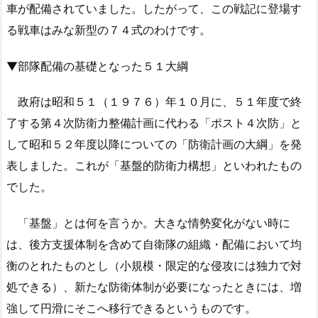
車が配備されていました。したがって、この戦記に登場す
る戦車はみな新型の７４式のわけです。
▼部隊配備の基礎となった５１大綱
政府は昭和５１（１９７６）年１０月に、５１年度で終
了する第４次防衛力整備計画に代わる「ポスト４次防」と
して昭和５２年度以降についての「防衛計画の大綱」を発
表しました。これが「基盤的防衛力構想」といわれたもの
でした。
「基盤」とは何を言うか。大きな情勢変化がない時に
は、後方支援体制を含めて自衛隊の組織・配備において均
衡のとれたものとし（小規模・限定的な侵攻には独力で対
処できる）、新たな防衛体制が必要になったときには、増
強して円滑にそこへ移行できるというものです。