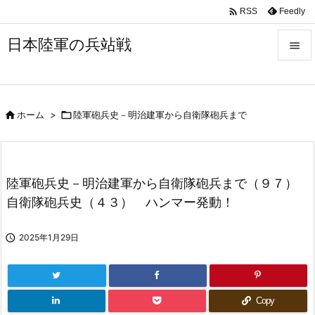

Feedly
RSS
日本陸軍の兵站戦


メニュ


ホーム
>

陸軍砲兵史－明治建軍から自衛隊砲兵まで
サイド

前へ

陸軍砲兵史－明治建軍から自衛隊砲兵まで（９７）
次へ
自衛隊砲兵史（４３） ハンマー発動！

検索

2025年1月29日
Copy