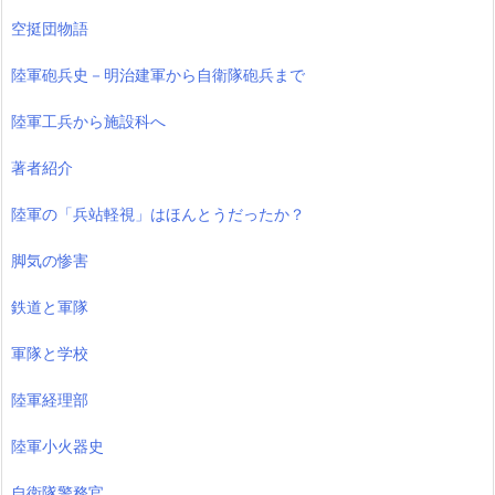
空挺団物語
陸軍砲兵史－明治建軍から自衛隊砲兵まで
陸軍工兵から施設科へ
著者紹介
陸軍の「兵站軽視」はほんとうだったか？
脚気の惨害
鉄道と軍隊
軍隊と学校
陸軍経理部
陸軍小火器史
自衛隊警務官