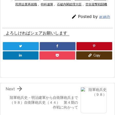
民間企業再就職
,
特科連隊
,
石破内閣総理大臣
,
空自迎撃戦闘機

Posted by
arakih
よろしければシェアお願いします
Copy

Next
陸軍砲兵史－明治建軍から自衛隊砲兵まで
（９８）自衛隊砲兵史（４４） 第４期の
作戦に向かって