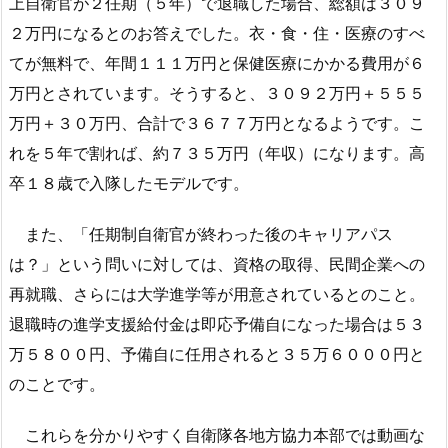
上自衛官が２任期（５年）で退職した場合、総額は３０９
２万円になるとのお答えでした。衣・食・住・医療のすべ
てが無料で、年間１１１万円と保健医療にかかる費用が６
万円とされています。そうすると、３０９２万円＋５５５
万円＋３０万円、合計で３６７７万円となるようです。こ
れを５年で割れば、約７３５万円（年収）になります。高
卒１８歳で入隊したモデルです。
また、「任期制自衛官が終わった後のキャリアパス
は？」という問いに対しては、資格の取得、民間企業への
再就職、さらには大学進学等が用意されているとのこと。
退職時の進学支援給付金は即応予備自になった場合は５３
万５８００円、予備自に任用されると３５万６０００円と
のことです。
これらを分かりやすく自衛隊各地方協力本部では動画な