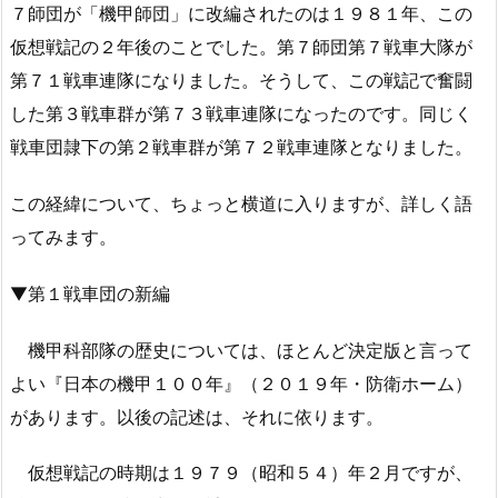
７師団が「機甲師団」に改編されたのは１９８１年、この
仮想戦記の２年後のことでした。第７師団第７戦車大隊が
第７１戦車連隊になりました。そうして、この戦記で奮闘
した第３戦車群が第７３戦車連隊になったのです。同じく
戦車団隷下の第２戦車群が第７２戦車連隊となりました。
この経緯について、ちょっと横道に入りますが、詳しく語
ってみます。
▼第１戦車団の新編
機甲科部隊の歴史については、ほとんど決定版と言って
よい『日本の機甲１００年』（２０１９年・防衛ホーム）
があります。以後の記述は、それに依ります。
仮想戦記の時期は１９７９（昭和５４）年２月ですが、