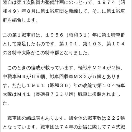
陸自は第４次防衛力整備計画にのっとって、１９７４（昭
和４９）年８月に第１戦車団を新編して、そこに第１戦車
群を編合します。
この第１戦車群は、１９５６（昭和３１）年に第１特車群
として発足したものです。第１０１、第１０３、第１０４
の各特車大隊がこの特車群となりました。
このときの編成が載っています。軽戦車Ｍ２４が２輌、
中戦車Ｍ４が６９輌、戦車回収車Ｍ３２が５輌とありま
す。ただし１９６１（昭和３６）年の改編で第１０４特車
大隊はＭ４１（長砲身７６ミリ砲）戦車に換装されまし
た。
戦車団の編成表もあります。団全体の戦車数は２２２輌
となっています。戦車団は７４年の新編に際して７４式戦