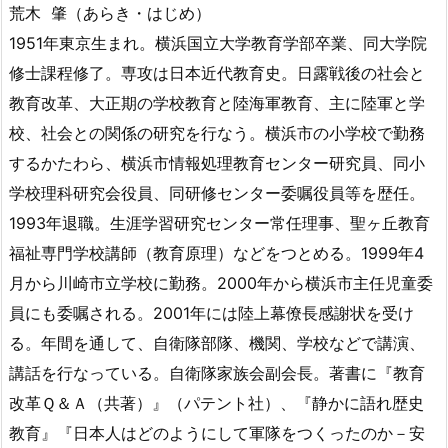
荒木 肇（あらき・はじめ）
1951年東京生まれ。横浜国立大学教育学部卒業、同大学院
修士課程修了。専攻は日本近代教育史。日露戦後の社会と
教育改革、大正期の学校教育と陸海軍教育、主に陸軍と学
校、社会との関係の研究を行なう。横浜市の小学校で勤務
するかたわら、横浜市情報処理教育センター研究員、同小
学校理科研究会役員、同研修センター委嘱役員等を歴任。
1993年退職。生涯学習研究センター常任理事、聖ヶ丘教育
福祉専門学校講師（教育原理）などをつとめる。1999年4
月から川崎市立学校に勤務。2000年から横浜市主任児童委
員にも委嘱される。2001年には陸上幕僚長感謝状を受け
る。年間を通して、自衛隊部隊、機関、学校などで講演、
講話を行なっている。自衛隊家族会副会長。著書に『教育
改革Ｑ＆Ａ（共著）』（パテント社）、『静かに語れ歴史
教育』『日本人はどのようにして軍隊をつくったのか－安