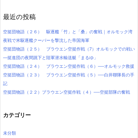
最近の投稿
空挺団物語（２６） 駆逐艦「竹」と「桑」の奮戦｜オルモック湾
夜戦で米駆逐艦クーパーを撃沈した帝国海軍
空挺団物語（２５） ブラウエン空挺作戦（7）オルモックでの戦い
―挺進団の夜間跳下と陸軍潜水輸送艇「まるゆ」
空挺団物語（２４） ブラウエン空挺作戦（６）──オルモック救援
空挺団物語（２３） ブラウエン空挺作戦（５）──白井聯隊長の手
記
空挺団物語（２２）ブラウエン空挺作戦（４）──空挺部隊の奮戦
カテゴリー
未分類