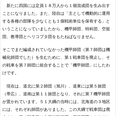
新たに四国には定員１８万人から１個混成団を生み出す
ことになりました。また、陸自は「主として機動的に運用
する各種の部隊を少なくとも１個戦術単位を保有する」と
いうことになっていましたから、機甲師団、特科団、空挺
団、教導団とヘリコプタ団をもたねばなりません。
そこでまだ編成されていなかった機甲師団（第７師団は機
械化師団でした）を生むために、第１戦車団を廃止し、そ
の戦車を第７師団に統合することで「機甲師団」にしたわ
けです。
現在は、道北に第２師団（旭川）、道東には第５旅団
（帯広）、道南は第１１旅団となり、それに第７機甲師団
が置かれています。５１大綱の当時には、北海道の３地区
には、それぞれ師団がありました。この大綱で戦車団は廃