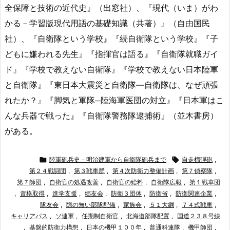
全保障と技術の近代史』（出窓社）、『現代（いま）がわ
かる－学習版現代用語の基礎知識（共著）』（自由国民
社）、『自衛隊という学校』『続自衛隊という学校』『子
どもに嫌われる先生』『指揮官は語る』『自衛隊就職ガイ
ド』『学校で教えない自衛隊』『学校で教えない日本陸軍
と自衛隊』『東日本大震災と自衛隊—自衛隊は、なぜ頑張
れたか？』『脚気と軍隊─陸海軍医団の対立』『日本軍はこ
んな兵器で戦った』『自衛隊警務隊逮捕術』（並木書房）
がある。

陸軍砲兵史－明治建軍から自衛隊砲兵まで

自走榴弾砲
,
第２４戦闘団
,
第３戦車群
,
第４次防衛力整備計画
,
第７偵察隊
,
第７師団
,
自衛官の処遇改善
,
自衛官の給料
,
自衛隊広報
,
第１戦車団
,
資格取得
,
進学支援
,
郷友会
,
防衛３団体
,
防衛省
,
防衛関連企業
,
隊友会
,
隙の無い部隊配備
,
家族会
,
５１大綱
,
７４式戦車
,
キャリアパス
,
ソ連軍
,
任期制自衛官
,
北海道部隊配置
,
国道２３８号線
,
基盤的防衛力構想
,
日本の機甲１００年
,
普通科連隊
,
機甲師団
,