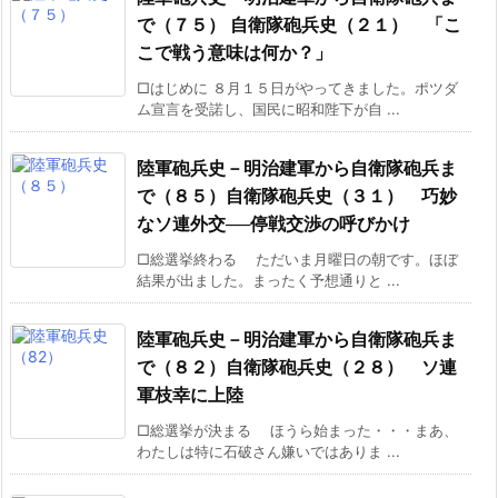
で（７５） 自衛隊砲兵史（２１） 「こ
こで戦う意味は何か？」
□はじめに ８月１５日がやってきました。ポツダ
ム宣言を受諾し、国民に昭和陛下が自 ...
陸軍砲兵史－明治建軍から自衛隊砲兵ま
で（８５）自衛隊砲兵史（３１） 巧妙
なソ連外交──停戦交渉の呼びかけ
□総選挙終わる ただいま月曜日の朝です。ほぼ
結果が出ました。まったく予想通りと ...
陸軍砲兵史－明治建軍から自衛隊砲兵ま
で（８２）自衛隊砲兵史（２８） ソ連
軍枝幸に上陸
□総選挙が決まる ほうら始まった・・・まあ、
わたしは特に石破さん嫌いではありま ...