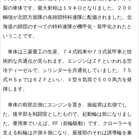
製の車体です。最大射程は１９キロとなりました。２００
輌強が北部方面隊の各師団特科連隊に配備されました。北
海道の師団のすべての特科連隊が機甲化・装甲化されたと
いうことです。
車体は三菱重工の生産、７４式戦車や７３式装甲車と技
術的な共通点が見られます。エンジンはＺＦといわれる空
冷ディーゼルで、シリンダーを共通化していました。７５
式ＨＳｐでは６ＺＦといい、Ｖ型６気筒で５００馬力を発
揮します。
車体の前部左側にエンジンを置き、操縦席は右側でし
た。後半部を戦闘室としたもので、起動輪は前になりまし
た。乗用車でいえば、FF（前輪駆動）です。クローラーを
支える転輪は片側６個になり、最後部のそれは誘導輪を兼