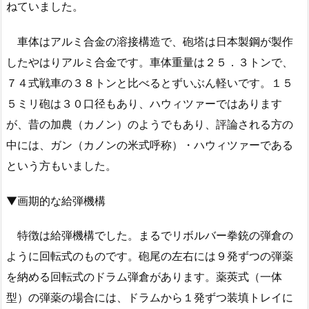
ねていました。
車体はアルミ合金の溶接構造で、砲塔は日本製鋼が製作
したやはりアルミ合金です。車体重量は２５．３トンで、
７４式戦車の３８トンと比べるとずいぶん軽いです。１５
５ミリ砲は３０口径もあり、ハウィツァーではあります
が、昔の加農（カノン）のようでもあり、評論される方の
中には、ガン（カノンの米式呼称）・ハウィツァーである
という方もいました。
▼画期的な給弾機構
特徴は給弾機構でした。まるでリボルバー拳銃の弾倉の
ように回転式のものです。砲尾の左右には９発ずつの弾薬
を納める回転式のドラム弾倉があります。薬莢式（一体
型）の弾薬の場合には、ドラムから１発ずつ装填トレイに