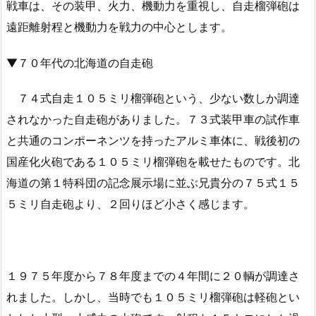
戦車は、その装甲、火力、機動力を重視し、自走榴弾砲は
遠距離射程と機動力を戦力の中心とします。
▼７０年代の北海道の自走砲
７４式自走１０５ミリ榴弾砲という、少ない数しか調達
されなかった自走砲がありました。７３式装甲車の試作車
と共通のコンポーネンツを持ったアルミ車体に、戦後初の
国産化火砲である１０５ミリ榴弾砲を載せたものです。北
海道の第１特科団の記念展示場に並ぶ兄貴分の７５式１５
５ミリ自走砲より、２回りほど小さく感じます。
１９７５年度から７８年度までの４年間に２０輌が調達さ
れました。しかし、当時でも１０５ミリ榴弾砲は軽砲とい