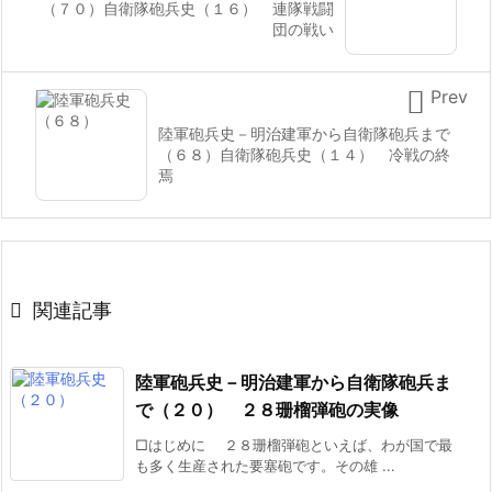
（７０）自衛隊砲兵史（１６） 連隊戦闘
団の戦い

Prev
陸軍砲兵史－明治建軍から自衛隊砲兵まで
（６８）自衛隊砲兵史（１４） 冷戦の終
焉

関連記事
陸軍砲兵史－明治建軍から自衛隊砲兵ま
で（２０） ２８珊榴弾砲の実像
□はじめに ２８珊榴弾砲といえば、わが国で最
も多く生産された要塞砲です。その雄 ...