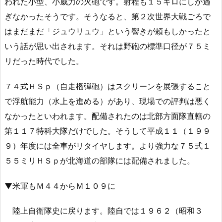
われた小型、小威力の火砲です。射程も１５キロにしか過
ぎなかったそうです。そうなると、第２次世界大戦ごろで
はまだまだ「ジュウリュウ」という響きが頼もしかったと
いう話が思い出されます。それは野砲の標準口径が７５ミ
リだった時代でした。
７４式ＨＳｐ（自走榴弾砲）はスクリーンを展張すること
で浮航能力（水上を進める）があり、現場での評判は悪く
なかったといわれます。配備されたのは北部方面隊直轄の
第１１７特科大隊だけでした。そうして平成１１（１９９
９）年度には全車がリタイヤします。より強力な７５式１
５５ミリＨＳｐが北海道の部隊には配備されました。
▼米軍もＭ４４からＭ１０９に
陸上自衛隊史に戻ります。陸自では１９６２（昭和３