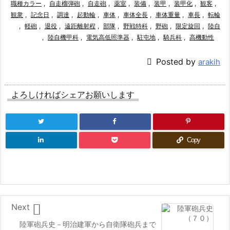
職種カラー
,
自走榴弾砲
,
自走砲
,
薬室
,
装備
,
装甲
,
装甲化
,
観客
,
観衆
,
記念日
,
調達
,
起動輪
,
車体
,
車体全長
,
車体重量
,
車長
,
転輪
,
軽砲
,
退役
,
遠距離射程
,
部隊
,
野戦特科
,
野砲
,
限定旋回
,
陸自
,
陸自機甲科
,
電気高低照準器
,
駐屯地
,
騎兵科
,
高機動性

Posted by
arakih
よろしければシェアお願いします
Copy

Next
陸軍砲兵史－明治建軍から自衛隊砲兵まで