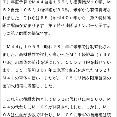
７）年度予算でＭ４４自走１５５ミリ榴弾砲が１０輌、Ｍ
５２自走１０５ミリ榴弾砲が３０輌、米軍から有償貸与さ
れました。これらは６５（昭和４０）年から、第７特科連
隊に配備が始まります。第７特科連隊はナンバーが示すよ
うに第７師団の部隊です。
Ｍ４４は１９５３（昭和２８）年に米軍では制式化され
ました。高機動性で評判が高かったＭ４１軽戦車（７６ミ
リ砲）の車体の前後を逆にして、１５５ミリ砲を載せてい
ます。５５（昭和３０）年に米軍で制式化されたＭ５２も
Ｍ４１の車体を使いましたが、１０５ミリ砲を限定旋回の
密閉式砲塔に装備しました。
これらの後継火砲としてＭ５２の代わりにＭ１０８、Ｍ
４４の代わりにＭ１０９が開発されました。しかし、Ｍ１
０８は生産が少数で終わり、Ｍ１０９に米軍の自走砲は統