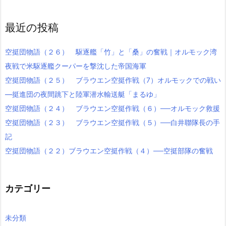
最近の投稿
空挺団物語（２６） 駆逐艦「竹」と「桑」の奮戦｜オルモック湾
夜戦で米駆逐艦クーパーを撃沈した帝国海軍
空挺団物語（２５） ブラウエン空挺作戦（7）オルモックでの戦い
―挺進団の夜間跳下と陸軍潜水輸送艇「まるゆ」
空挺団物語（２４） ブラウエン空挺作戦（６）──オルモック救援
空挺団物語（２３） ブラウエン空挺作戦（５）──白井聯隊長の手
記
空挺団物語（２２）ブラウエン空挺作戦（４）──空挺部隊の奮戦
カテゴリー
未分類