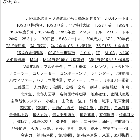
がある。

陸軍砲兵史－明治建軍から自衛隊砲兵まで

0.4メートル
,
105ミリ榴弾砲
,
105ミリ砲
,
117特科大隊
,
155ミリ砲
,
1953年
,
1962年度予算
,
1975年度
,
1999年度
,
2.55メートル
,
2.98メートル
,
20輌
,
25.3トン
,
30口径
,
5.68メートル
,
500馬力
,
6ZF
,
70年代
,
73式装甲車
,
74式戦車
,
74式自走105ミリ榴弾砲
,
75式155ミリ自走砲
,
75式自走榴弾砲
,
99式自走榴弾砲
,
ＦＣＳ
,
FF
,
M108
,
M109
,
M41軽戦車
,
M44
,
M44自走155ミリ榴弾砲
,
M52自走105ミリ榴弾砲
,
V型6気筒
,
アルミ合金
,
アルミ車体
,
オレンジ
,
キャタピラ
,
クローラー
,
コリメーター
,
コンポーネンツ
,
シリンダー
,
ソ連崩壊
,
ハウィツァー
,
パノラマ照準器
,
マフラー
,
ラマー
,
リボルバー拳銃
,
三菱重工
,
人力装填
,
侵襲
,
全幅
,
全高
,
削減
,
前輪駆動
,
加農
,
北海道
,
北部方面隊
,
各師団特科連隊
,
地点確保
,
密閉式砲塔
,
射撃統制システム
,
小威力
,
山吹色
,
強力
,
弾倉
,
戦車
,
戦車乗員
,
戦闘室
,
戦闘服
,
技術的共通点
,
持続射撃
,
操縦手
,
日本製鋼
,
最低地上高
,
最大射程
,
最大発射速度
,
最高速度
,
有償貸与
,
標準口径
,
機動力
,
機械化装甲
,
機甲化
,
歩兵
,
毎分6発
,
油圧
,
浮航能力
,
溶接構造
,
火力
,
火砲
,
直接照準器
,
砲塔
,
砲手
,
空冷ディーゼル
,
突進力
,
第1特科団
,
第7師団
,
第7特科連隊
,
米軍
,
給弾機構
,