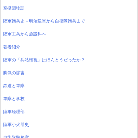
空挺団物語
陸軍砲兵史－明治建軍から自衛隊砲兵まで
陸軍工兵から施設科へ
著者紹介
陸軍の「兵站軽視」はほんとうだったか？
脚気の惨害
鉄道と軍隊
軍隊と学校
陸軍経理部
陸軍小火器史
自衛隊警務官