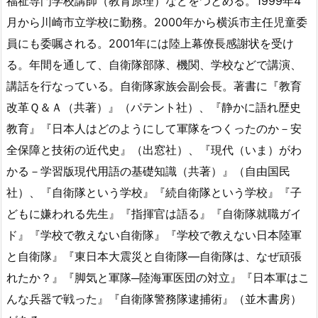
福祉専門学校講師（教育原理）などをつとめる。1999年4
月から川崎市立学校に勤務。2000年から横浜市主任児童委
員にも委嘱される。2001年には陸上幕僚長感謝状を受け
る。年間を通して、自衛隊部隊、機関、学校などで講演、
講話を行なっている。自衛隊家族会副会長。著書に『教育
改革Ｑ＆Ａ（共著）』（パテント社）、『静かに語れ歴史
教育』『日本人はどのようにして軍隊をつくったのか－安
全保障と技術の近代史』（出窓社）、『現代（いま）がわ
かる－学習版現代用語の基礎知識（共著）』（自由国民
社）、『自衛隊という学校』『続自衛隊という学校』『子
どもに嫌われる先生』『指揮官は語る』『自衛隊就職ガイ
ド』『学校で教えない自衛隊』『学校で教えない日本陸軍
と自衛隊』『東日本大震災と自衛隊—自衛隊は、なぜ頑張
れたか？』『脚気と軍隊─陸海軍医団の対立』『日本軍はこ
んな兵器で戦った』『自衛隊警務隊逮捕術』（並木書房）