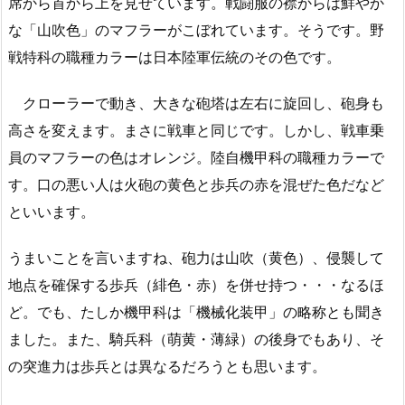
席から首から上を見せています。戦闘服の襟からは鮮やか
な「山吹色」のマフラーがこぼれています。そうです。野
戦特科の職種カラーは日本陸軍伝統のその色です。
クローラーで動き、大きな砲塔は左右に旋回し、砲身も
高さを変えます。まさに戦車と同じです。しかし、戦車乗
員のマフラーの色はオレンジ。陸自機甲科の職種カラーで
す。口の悪い人は火砲の黄色と歩兵の赤を混ぜた色だなど
といいます。
うまいことを言いますね、砲力は山吹（黄色）、侵襲して
地点を確保する歩兵（緋色・赤）を併せ持つ・・・なるほ
ど。でも、たしか機甲科は「機械化装甲」の略称とも聞き
ました。また、騎兵科（萌黄・薄緑）の後身でもあり、そ
の突進力は歩兵とは異なるだろうとも思います。