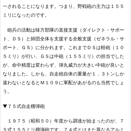
一されることになります。つまり、野戦砲の主力は１５５
ミリになったのです。
砲兵の活動は味方部隊の直接支援（ダイレクト・サポー
ト、ＤＳ）と師団全体を支援する全般支援（ゼネラル・サ
ポート、ＧＳ）に分かれます。これまでＤＳは軽砲（１０
５ミリ）が行い、ＧＳは中砲（１５５ミリ）の担当でした
が、命中精度は変わらず、弾丸威力が大きい中砲が良いと
なりました。しかも、自走砲自体の重量が１．３トンしか
違わないとなるとＭ１０９に軍配があがるのも当然でしょ
う。
▼７５式自走榴弾砲
１９７５（昭和５０）年度から調達が始まったのが、７
５式１５５ミリ榴弾砲です。７４式とはまた異なるアルミ