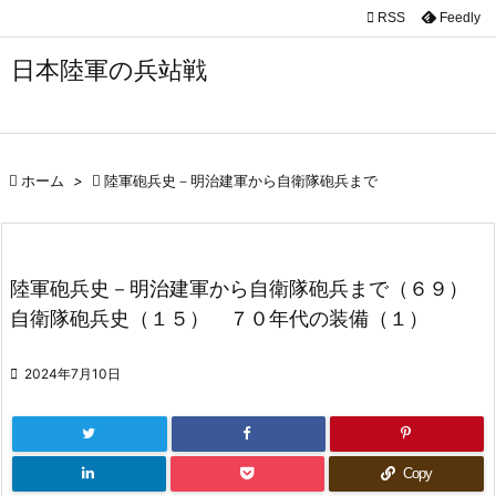

RSS
Feedly

メニュ
日本陸軍の兵站戦

サイド

前へ

ホーム
>

陸軍砲兵史－明治建軍から自衛隊砲兵まで

次へ

陸軍砲兵史－明治建軍から自衛隊砲兵まで（６９）
検索
自衛隊砲兵史（１５） ７０年代の装備（１）

2024年7月10日
Copy