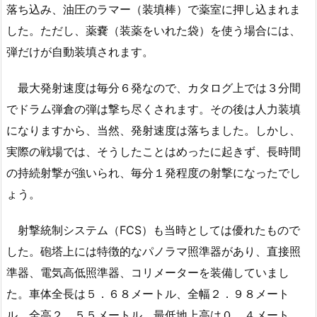
落ち込み、油圧のラマー（装填棒）で薬室に押し込まれま
した。ただし、薬嚢（装薬をいれた袋）を使う場合には、
弾だけが自動装填されます。
最大発射速度は毎分６発なので、カタログ上では３分間
でドラム弾倉の弾は撃ち尽くされます。その後は人力装填
になりますから、当然、発射速度は落ちました。しかし、
実際の戦場では、そうしたことはめったに起きず、長時間
の持続射撃が強いられ、毎分１発程度の射撃になったでし
ょう。
射撃統制システム（FCS）も当時としては優れたもので
した。砲塔上には特徴的なパノラマ照準器があり、直接照
準器、電気高低照準器、コリメーターを装備していまし
た。車体全長は５．６８メートル、全幅２．９８メート
ル、全高２．５５メートル、最低地上高は０．４メート