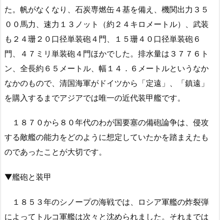
た。帆がなくなり、石炭専燃缶４基を備え、機関出力３５
００馬力、速力１３ノット（約２４キロメートル）、武装
も２４珊２０口径単装砲４門、１５珊４０口径単装砲６
門、４７ミリ単装砲４門ほかでした。排水量は３７７６ト
ン、全長約６５メートル、幅１４．６メートルというなか
なかのもので、清国海軍がドイツから「定遠」、「鎮遠」
を購入するまでアジアでは唯一の近代装甲艦です。
１８７０から８０年代のわが国要塞の備砲論争は、侵攻
する敵艦の能力をどのように想定していたかを踏まえたも
のであったことが大切です。
▼艦砲と装甲
１８５３年のシノープの海戦では、ロシア軍艦の炸裂弾
によってトルコ軍艦は次々と沈められました。それまでは