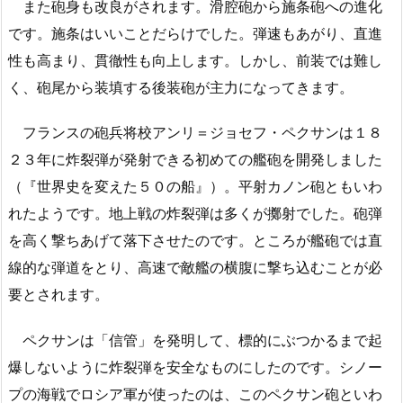
また砲身も改良がされます。滑腔砲から施条砲への進化
です。施条はいいことだらけでした。弾速もあがり、直進
性も高まり、貫徹性も向上します。しかし、前装では難し
く、砲尾から装填する後装砲が主力になってきます。
フランスの砲兵将校アンリ＝ジョセフ・ペクサンは１８
２３年に炸裂弾が発射できる初めての艦砲を開発しました
（『世界史を変えた５０の船』）。平射カノン砲ともいわ
れたようです。地上戦の炸裂弾は多くが擲射でした。砲弾
を高く撃ちあげて落下させたのです。ところが艦砲では直
線的な弾道をとり、高速で敵艦の横腹に撃ち込むことが必
要とされます。
ペクサンは「信管」を発明して、標的にぶつかるまで起
爆しないように炸裂弾を安全なものにしたのです。シノー
プの海戦でロシア軍が使ったのは、このペクサン砲といわ