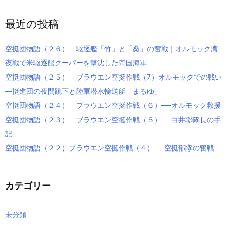
最近の投稿
空挺団物語（２６） 駆逐艦「竹」と「桑」の奮戦｜オルモック湾
夜戦で米駆逐艦クーパーを撃沈した帝国海軍
空挺団物語（２５） ブラウエン空挺作戦（7）オルモックでの戦い
―挺進団の夜間跳下と陸軍潜水輸送艇「まるゆ」
空挺団物語（２４） ブラウエン空挺作戦（６）──オルモック救援
空挺団物語（２３） ブラウエン空挺作戦（５）──白井聯隊長の手
記
空挺団物語（２２）ブラウエン空挺作戦（４）──空挺部隊の奮戦
カテゴリー
未分類