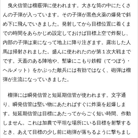
曳火信管は榴霰弾に使われます。大きな筒の中にたくさ
んの子弾が入っています。その子弾が黒色火薬の爆発で斜
め下に飛んでいきました。発射してから目標位置に着くま
での時間をあらかじめ設定しておけば目標上空で炸裂し、
内部の子弾は束になって地上に降り注ぎます。露出した人
馬は掃射されました。盛んに使われたのが第１次大戦まで
です。天蓋のある陣地や、塹壕にこもり鉄帽（てつぼう・
ヘルメット）をかぶった敵兵には有効ではなく、砲弾は榴
弾が主流になっていきました。
榴弾には瞬発信管と短延期信管が使われます。文字通
り、瞬発信管は堅い物にあたればすぐに炸薬を起爆しま
す。短延期信管は目標にあたってからごく短い時間、作動
しません。これは加農で平坦な場所にいる目標を射撃する
とき、あえて目標の少し前に砲弾が落ちるように撃ちまし