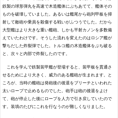
鉄製の球形弾丸を高速で木造艦体にぶちあてて、艦体その
ものを破壊していました。あるいは艦尾から砲列甲板を掃
射して敵砲や乗員を殺傷する戦いがふつうでした。だから
大型艦はより大きな重い艦砲、しかも平射カノンを多数備
えていたわけです。そうした流れを変えたのはロシア艦が
撃ちだした炸裂弾でした。トルコ艦の木造艦体をぶち破る
と、次々と内部で炸裂したのです。
これを学んで鉄製装甲艦が登場すると、装甲板を貫通さ
せるためにより大きく、威力のある艦砲が生まれます。と
ころが、当時の艦砲は発砲後の後退をブリーチといわれた
太いロープで止めるものでした。砲手は砲の後退をよけ
て、砲が停止した後にロープを人力で引き戻していたので
す。装填のたびにこれを行なうのが難しくなりました。