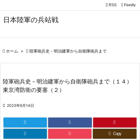

RSS
Feedly

メニュ
日本陸軍の兵站戦

サイド

前へ

ホーム
>

陸軍砲兵史－明治建軍から自衛隊砲兵まで

次へ

陸軍砲兵史－明治建軍から自衛隊砲兵まで（１４）
検索
東京湾防衛の要塞（２）

2023年6月14日
Copy