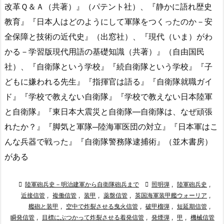
改革Ｑ＆Ａ（共著）』（パテント社）、『静かに語れ歴史
教育』『日本人はどのようにして軍隊をつくったのか－安
全保障と技術の近代史』（出窓社）、『現代（いま）がわ
かる－学習版現代用語の基礎知識（共著）』（自由国民
社）、『自衛隊という学校』『続自衛隊という学校』『子
どもに嫌われる先生』『指揮官は語る』『自衛隊就職ガイ
ド』『学校で教えない自衛隊』『学校で教えない日本陸軍
と自衛隊』『東日本大震災と自衛隊—自衛隊は、なぜ頑張
れたか？』『脚気と軍隊─陸海軍医団の対立』『日本軍はこ
んな兵器で戦った』『自衛隊警務隊逮捕術』（並木書房）
がある

陸軍砲兵史－明治建軍から自衛隊砲兵まで

照明弾
,
陸軍砲兵史
,
近接信管
,
複働信管
,
装甲
,
薬盤信管
,
英国海軍装甲艦ウォーリア
,
艦砲と装甲
,
空中で炸裂させる曳火信管
,
破甲榴弾
,
短延期信管
,
瞬発信管
,
目標にぶつかって炸裂させる着発信管
,
発煙弾
,
甲
,
機械信管