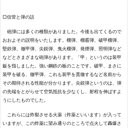
□信管と弾の話
砲弾には多くの種類がありました。今後も出てくるので
おおよその説明をいたします。榴弾、榴霰弾、破甲榴弾、
堅鉄弾、徹甲弾、尖鋭弾、曳火榴弾、発煙弾、照明弾など
などとさまざまな砲弾があります。「甲」というのは装甲
鈑を指しました。強い鋼鉄の板のことです。破甲、まさに
装甲を破る、徹甲弾、これも装甲を貫徹するなど名前から
その期待される性能が分かります。尖鋭弾というのは、弾
の先端をとがらせて空気抵抗を少なくし、射程を伸ばすよ
うにしたものでした。
これらには炸裂させる火薬（炸薬といいます）が入って
いますが、この炸薬に望み通りのところで点火して轟爆さ