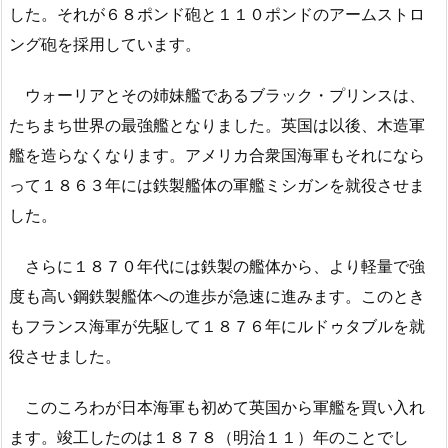
した。それが６８ポンド砲と１１０ポンドのアームストロ
ング砲を採用しています。
ウォーリアとその姉妹艦であるブラック・プリンスは、
たちまち世界の最強艦となりました。英国は以後、木造軍
艦を造らなくなります。アメリカ合衆国海軍もそれになら
って１８６３年には鉄製艦体の軍艦ミシガンを就役させま
した。
さらに１８７０年代には鉄製の艦体から、より軽量で強
度も高い鋼鉄製艦体への進歩が急速に進みます。このとき
もフランス海軍が先駆して１８７６年にルドゥタブルを就
役させました。
このころわが日本海軍も初めて英国から軍艦を買い入れ
ます。竣工したのは１８７８（明治１１）年のことでし