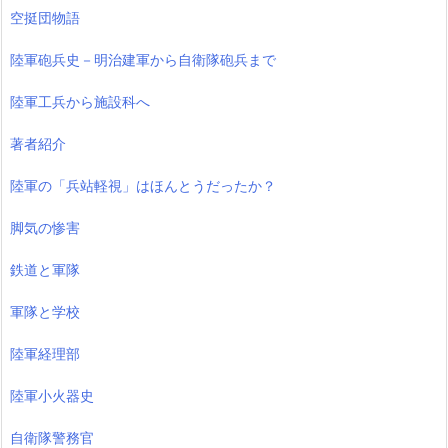
空挺団物語
陸軍砲兵史－明治建軍から自衛隊砲兵まで
陸軍工兵から施設科へ
著者紹介
陸軍の「兵站軽視」はほんとうだったか？
脚気の惨害
鉄道と軍隊
軍隊と学校
陸軍経理部
陸軍小火器史
自衛隊警務官