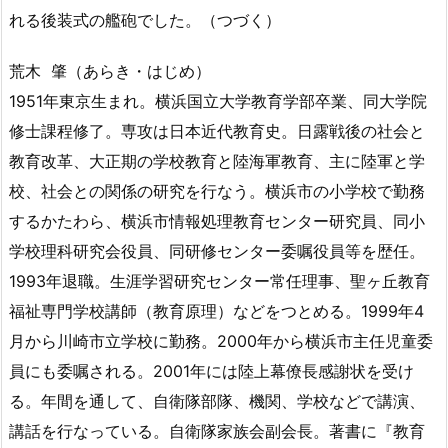
れる後装式の艦砲でした。（つづく）
荒木 肇（あらき・はじめ）
1951年東京生まれ。横浜国立大学教育学部卒業、同大学院
修士課程修了。専攻は日本近代教育史。日露戦後の社会と
教育改革、大正期の学校教育と陸海軍教育、主に陸軍と学
校、社会との関係の研究を行なう。横浜市の小学校で勤務
するかたわら、横浜市情報処理教育センター研究員、同小
学校理科研究会役員、同研修センター委嘱役員等を歴任。
1993年退職。生涯学習研究センター常任理事、聖ヶ丘教育
福祉専門学校講師（教育原理）などをつとめる。1999年4
月から川崎市立学校に勤務。2000年から横浜市主任児童委
員にも委嘱される。2001年には陸上幕僚長感謝状を受け
る。年間を通して、自衛隊部隊、機関、学校などで講演、
講話を行なっている。自衛隊家族会副会長。著書に『教育