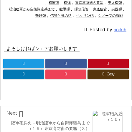
,
榴霰弾
,
榴弾
,
東京湾防衛の要塞
,
曳火榴弾
,
明治建軍から自衛隊砲兵まで
,
徹甲弾
,
弾頭信管
,
弾底信管
,
尖鋭弾
,
堅鉄弾
,
信管と弾の話
,
ペクサン砲
,
シノープの海戦

Posted by
arakih
よろしければシェアお願いします
Copy

Next
陸軍砲兵史－明治建軍から自衛隊砲兵まで
（１５）東京湾防衛の要塞（３）