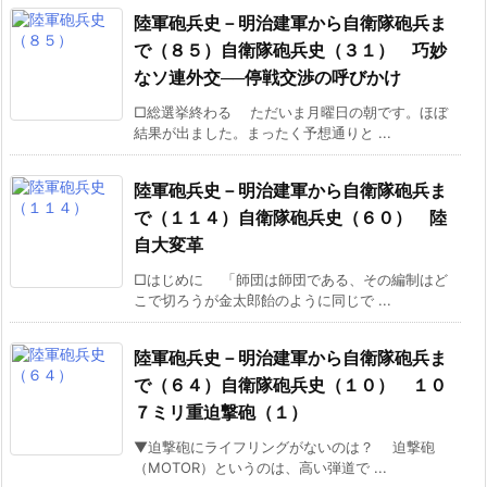
陸軍砲兵史－明治建軍から自衛隊砲兵ま
で（８５）自衛隊砲兵史（３１） 巧妙
なソ連外交──停戦交渉の呼びかけ
□総選挙終わる ただいま月曜日の朝です。ほぼ
結果が出ました。まったく予想通りと ...
陸軍砲兵史－明治建軍から自衛隊砲兵ま
で（１１４）自衛隊砲兵史（６０） 陸
自大変革
□はじめに 「師団は師団である、その編制はど
こで切ろうが金太郎飴のように同じで ...
陸軍砲兵史－明治建軍から自衛隊砲兵ま
で（６４）自衛隊砲兵史（１０） １０
７ミリ重迫撃砲（１）
▼迫撃砲にライフリングがないのは？ 迫撃砲
（MOTOR）というのは、高い弾道で ...