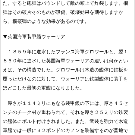
た。すると砲弾はバウンドして敵の頭上で炸裂します。榴
弾はその破片そのものが殺傷、破壊効果を期待しますか
ら、榴霰弾のような効果があるのです。
▼英国海軍装甲艦ウォーリア
１８５９年に進水したフランス海軍グロワールと、翌１
８６０年に進水した英国海軍ウォーリアの違いは何かとい
えば、その構造でした。グロワールは木造の艦体に鉄板を
覆っただけなのに対して、ウォーリアは鉄製艦体に装甲を
ほどこした最初の軍艦になりました。
厚さが１１４ミリにもなる装甲鈑の下には、厚さ４５セ
ンチのチーク材が重ねられて、それを厚さ２５ミリの鉄製
の艦体にボルト付けされました。また、武装も強力で木造
軍艦では一般に３２ポンドのカノンを装備するのが普通で