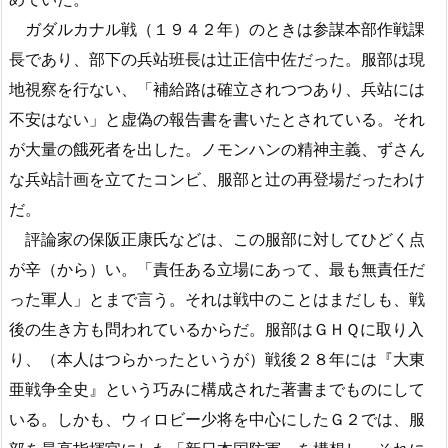
ガダルカナル戦（１９４２年）のときは参謀本部作戦課
長であり、部下の兵站班長は辻正信中佐だった。服部は現
地視察を行ない、「補給路は確立されつつあり、兵站には
不安はない」と虚偽の報告書を書いたとされている。それ
が大量の餓死者を出した。ノモンハンの精神主義、ずさん
な兵站計画を立てたコンビ、服部と辻の再登場だったわけ
だ。
評論家の保阪正康氏などは、この服部に対してひどく点
が辛（から）い。「責任ある立場にあって、最も無責任だ
った軍人」とまで言う。それは戦中のことはまだしも、戦
後の生き方も問われているからだ。服部はＧＨＱに取り入
り、（本人はつらかったというが）戦後２８年には『大東
亜戦争全史』という巧みに構成された著書までものにして
いる。しかも、ウィロビー少将を中心にしたＧ２では、服