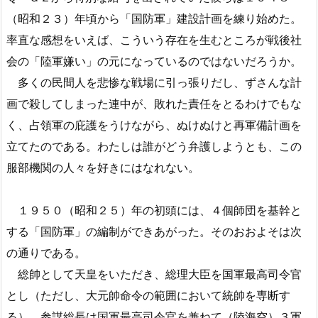
（昭和２３）年頃から「国防軍」建設計画を練り始めた。
率直な感想をいえば、こういう存在を生むところが戦後社
会の「陸軍嫌い」の元になっているのではないだろうか。
多くの民間人を悲惨な戦場に引っ張りだし、ずさんな計
画で殺してしまった連中が、敗れた責任をとるわけでもな
く、占領軍の庇護をうけながら、ぬけぬけと再軍備計画を
立てたのである。わたしは誰がどう弁護しようとも、この
服部機関の人々を好きにはなれない。
１９５０（昭和２５）年の初頭には、４個師団を基幹と
する「国防軍」の編制ができあがった。そのおおよそは次
の通りである。
総帥として天皇をいただき、総理大臣を国軍最高司令官
とし（ただし、大元帥命令の範囲において統帥を専断す
る）、参謀総長は国軍最高司令官を兼ねて（陸海空）３軍