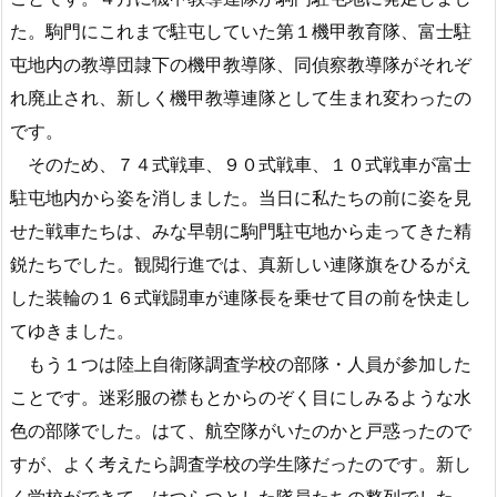
た。駒門にこれまで駐屯していた第１機甲教育隊、富士駐
屯地内の教導団隷下の機甲教導隊、同偵察教導隊がそれぞ
れ廃止され、新しく機甲教導連隊として生まれ変わったの
です。
そのため、７４式戦車、９０式戦車、１０式戦車が富士
駐屯地内から姿を消しました。当日に私たちの前に姿を見
せた戦車たちは、みな早朝に駒門駐屯地から走ってきた精
鋭たちでした。観閲行進では、真新しい連隊旗をひるがえ
した装輪の１６式戦闘車が連隊長を乗せて目の前を快走し
てゆきました。
もう１つは陸上自衛隊調査学校の部隊・人員が参加した
ことです。迷彩服の襟もとからのぞく目にしみるような水
色の部隊でした。はて、航空隊がいたのかと戸惑ったので
すが、よく考えたら調査学校の学生隊だったのです。新し