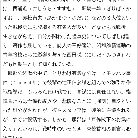
は、西浦進（にしうら・すすむ）、堀場一雄（ほりば・か
ずお）、赤松貞夫（あかまつ・さだお）などの各大佐とい
った戦後史にも登場する有名人が多い。どなたも敗戦後、
生きながらえ、自分が関わった陸軍史についてしばしば語
り、著作も残している。詩人の三好達治、昭和維新運動の
青年将校たちに影響を与えた西田税（にしだ・みつぎ）な
ども同期生として知られている。
服部の経歴の中で、とりわけ有名なのは、ノモンハン事
件（１９３９年）で後輩の辻正信参謀と組んでの強引な作
戦指導だ。もちろん負け戦でも、参謀には責任はない。指
揮官たちは予備役編入や、悲惨なことに（強制）自決とい
った処分がされたが、彼らスタッフは一時的に左遷される
が、すぐに復活する。しかも、服部は「東條閣下のお気に
入り」といわれ、戦時中のいっとき、東條首相の副官も務
めていた。