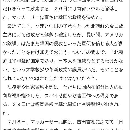
だれをうって敗走する。２６日には首都ソウルも陥落し
た。マッカーサーは直ちに韓国の救援を決めた。
最近でこそ、ソ連と中国の了承をとった北朝鮮の金日成
主席による侵攻だと解釈も確定したが、長い間、アメリカ
の陰謀、はたまた韓国の侵攻といった宣伝を信じる人が多
かったことを付け加えておこう。ついこの間まで、「北朝
鮮は平和愛好国家であり、日本人を拉致などするわけがな
い」という大学教授や革新政党の議員がいた。そのことを
忘れていないのはわたしだけではないだろう。
法務府や国家警察本部は、ただちに国内在留外国人の動
向監視を指令した。スパイ活動や妨害工作への備えであ
る。２９日には福岡県板付基地周辺に空襲警報が出され
た。
７月８日、マッカーサー元帥は、吉田首相にあてて「日