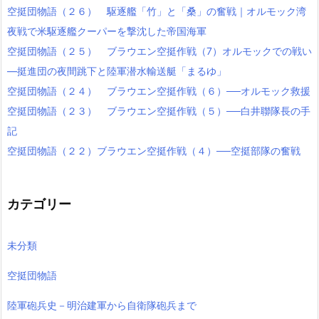
空挺団物語（２６） 駆逐艦「竹」と「桑」の奮戦｜オルモック湾
夜戦で米駆逐艦クーパーを撃沈した帝国海軍
空挺団物語（２５） ブラウエン空挺作戦（7）オルモックでの戦い
―挺進団の夜間跳下と陸軍潜水輸送艇「まるゆ」
空挺団物語（２４） ブラウエン空挺作戦（６）──オルモック救援
空挺団物語（２３） ブラウエン空挺作戦（５）──白井聯隊長の手
記
空挺団物語（２２）ブラウエン空挺作戦（４）──空挺部隊の奮戦
カテゴリー
未分類
空挺団物語
陸軍砲兵史－明治建軍から自衛隊砲兵まで