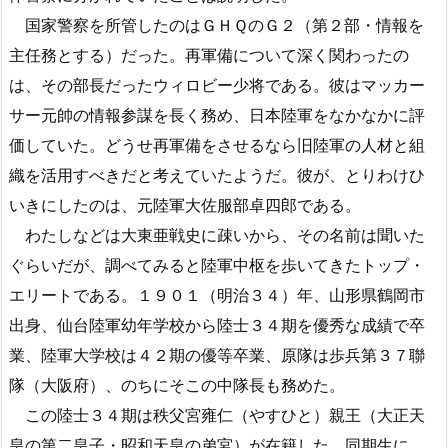
国家警察を所管したのはＧＨＱのＧ２（第２部・情報を
主任務とする）だった。再軍備について深く関わったの
は、その部長だったウィロビー少将である。彼はマッカー
サー元帥の情報参謀を長く務め、日本陸軍をなかなかに評
価していた。どうせ再軍備をさせるなら旧陸軍の人材と組
織を活用すべきだと考えていたようだ。彼が、とりわけひ
いきにしたのは、元陸軍大佐服部卓四郎である。
わたしなどは大東亜戦史に疎いから、その名前は聞いた
ぐらいだが、調べてみると陸軍中枢を歩いてきたトップ・
エリートである。１９０１（明治３４）年、山形県鶴岡市
出身、仙台陸軍幼年学校から陸士３４期を優秀な成績で卒
業、陸軍大学校は４２期の優等卒業、原隊は歩兵第３７聯
隊（大阪府）、のちにそこの中隊長も務めた。
この陸士３４期は秩父宮雍仁（やすひと）親王（大正天
皇の第二皇子・昭和天皇の弟宮）が在籍した。同期生に