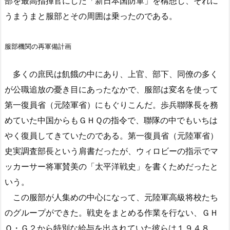
部を最高指揮官にした「新日本国防軍」を構想し、それに
うまうまと服部とその周囲は乗ったのである。
服部機関の再軍備計画
多くの庶民は飢餓の中にあり、上官、部下、同僚の多く
が公職追放の憂き目にあったなかで、服部は変名を使って
第一復員省（元陸軍省）にもぐりこんだ。歩兵聯隊長を務
めていた中国からもＧＨＱの指令で、聯隊の中でもいちは
やく復員してきていたのである。第一復員省（元陸軍省）
史実調査部長という肩書だったが、ウィロビーの指示でマ
ッカーサー将軍賛美の「太平洋戦史」を書くためだったと
いう。
この服部が人集めの中心になって、元陸軍高級将校たち
のグループができた。戦史をまとめる作業を行ない、ＧＨ
Ｑ・Ｇ２から特別な給与を出されていた彼らは１９４８