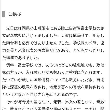
ご挨拶
先日は静岡県小山町須走にある陸上自衛隊富士学校の創
立記念式典におじゃましました。天候は薄曇りで、用意し
た雨合羽も必要ではありませんでした。学校長の式辞、協
力会長と来賓代表のお言葉だけがあり、とてもすっきりし
た構成でありました。
例年、富士学校では、あるいはどこの駐屯地でも、政治
家の方々が、入れ替わり立ち替わりご挨拶に立たれます。
たいていが厳しい国際情勢についてお教えいただき、自衛
隊に深甚の敬意を表され、地元災害への貢献を期待される
というどなたも同じ内容を話されるのです。
それが与野党の差もない、老若、男女の差もなく、奇妙
に一致されるという不思議な傾向があります。つまり、聞