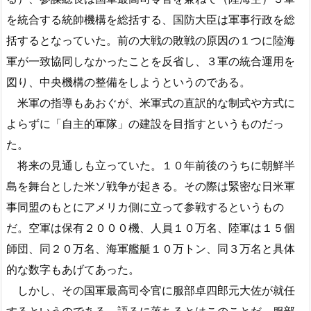
を統合する統帥機構を総括する、国防大臣は軍事行政を総
括するとなっていた。前の大戦の敗戦の原因の１つに陸海
軍が一致協同しなかったことを反省し、３軍の統合運用を
図り、中央機構の整備をしようというのである。
米軍の指導もあおぐが、米軍式の直訳的な制式や方式に
よらずに「自主的軍隊」の建設を目指すというものだっ
た。
将来の見通しも立っていた。１０年前後のうちに朝鮮半
島を舞台とした米ソ戦争が起きる。その際は緊密な日米軍
事同盟のもとにアメリカ側に立って参戦するというもの
だ。空軍は保有２０００機、人員１０万名、陸軍は１５個
師団、同２０万名、海軍艦艇１０万トン、同３万名と具体
的な数字もあげてあった。
しかし、その国軍最高司令官に服部卓四郎元大佐が就任