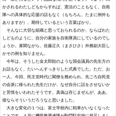
かされるわたしどもからすれば、憲法のこともなく、自衛
隊への具体的な応援の話もなく（もちろん、たまに例外も
ありますが）、期待しているという言葉ばかり。
そんなに大切な組織と思っておられるのか、ならばわた
しどものように、自分の家族を自衛隊員にしているのでし
ょうか。寡聞ながら、佐藤正久（まさひさ）外務副大臣し
かその例を知りません。
今年は、そうした金太郎飴のような国会議員の先生方の
お話もなく、たいへんすっきりした式典でした。ただ、お
一人、今回、民主党時代に閣僚を務められ、先ごろ自民党
の会派に移られた先生だけが、なぜ自分に話をさせないか
と苦情をいわれたそうです。真偽は存じまぜんが、ああ、
彼ならそういうだろうなと思いました。
大きな変化の１つは、富士学校内に戦車がいなくなった
ことです。４月に機甲教導連隊が駒門駐屯地に発足しまし