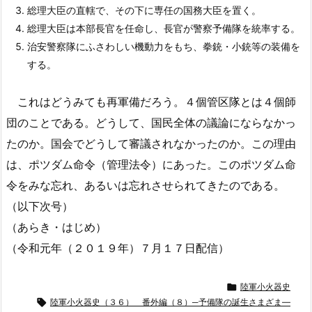
総理大臣の直轄で、その下に専任の国務大臣を置く。
総理大臣は本部長官を任命し、長官が警察予備隊を統率する。
治安警察隊にふさわしい機動力をもち、拳銃・小銃等の装備を
する。
これはどうみても再軍備だろう。４個管区隊とは４個師
団のことである。どうして、国民全体の議論にならなかっ
たのか。国会でどうして審議されなかったのか。この理由
は、ポツダム命令（管理法令）にあった。このポツダム命
令をみな忘れ、あるいは忘れさせられてきたのである。
（以下次号）
（あらき・はじめ）
（令和元年（２０１９年）７月１７日配信）

陸軍小火器史

陸軍小火器史（３６） 番外編（８）─予備隊の誕生さまざま―