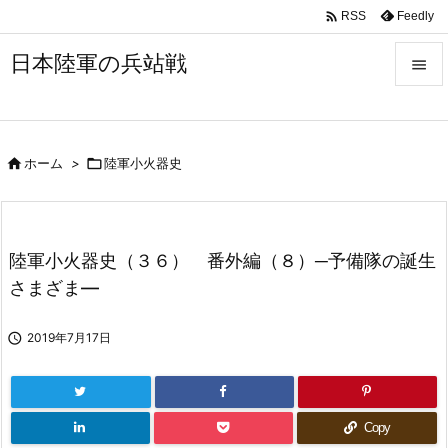

Feedly
RSS
日本陸軍の兵站戦


メニュ


ホーム
>

陸軍小火器史
サイド

前へ

陸軍小火器史（３６） 番外編（８）─予備隊の誕生
次へ
さまざま―

検索

2019年7月17日
Copy