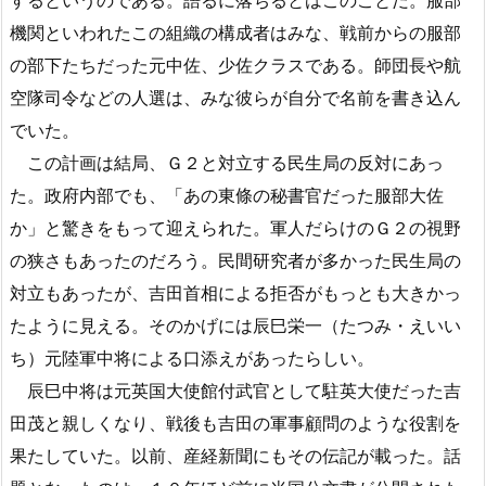
するというのである。語るに落ちるとはこのことだ。服部
機関といわれたこの組織の構成者はみな、戦前からの服部
の部下たちだった元中佐、少佐クラスである。師団長や航
空隊司令などの人選は、みな彼らが自分で名前を書き込ん
でいた。
この計画は結局、Ｇ２と対立する民生局の反対にあっ
た。政府内部でも、「あの東條の秘書官だった服部大佐
か」と驚きをもって迎えられた。軍人だらけのＧ２の視野
の狭さもあったのだろう。民間研究者が多かった民生局の
対立もあったが、吉田首相による拒否がもっとも大きかっ
たように見える。そのかげには辰巳栄一（たつみ・えいい
ち）元陸軍中将による口添えがあったらしい。
辰巳中将は元英国大使館付武官として駐英大使だった吉
田茂と親しくなり、戦後も吉田の軍事顧問のような役割を
果たしていた。以前、産経新聞にもその伝記が載った。話