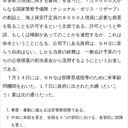
本警察力増強に関する書簡」を送った。７万５０００人か
らなる国家警察予備隊（ナショナル・ポリス・リザーブ）
の創設と、海上保安庁定員の８０００人増員に必要な措置
を取ることを許可するという文面である。許可というと申
請、もしくは嘆願があってのことかを連想するが、これは
命令ということになる。占領下にある政府は、ＧＨＱに逆
らう自由はない。しかも当座の経費は、一般会計予算のう
ちの公債償還の割当基金から流用するようにというお達し
である。
７月１４日には、ＧＨＱは部隊育成指導のために米軍顧
問機関をおいた。１７日に政府に出された大綱（たいこ
う）案は次の通りだった。
事変・暴動に備える治安警察部隊である。
中央に本部を置き、全国を４つの管区に分ける。各管区に部隊
を置く。