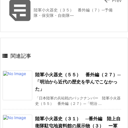

Prev
陸軍小火器史（３５） 番外編（７）─予備
隊・保安隊・自衛隊―

関連記事
陸軍小火器史（５５） 番外編（２７）─
「明治から近代の歴史を学んでこなかっ
た」
「日本陸軍の兵站戦のバックナンバー 陸軍小火器
史（５５） 番外編（２７）─「明治 ...
陸軍小火器史（３１） ─番外編 陸上自
衛隊駐屯地資料館の展示物（３） ー軍