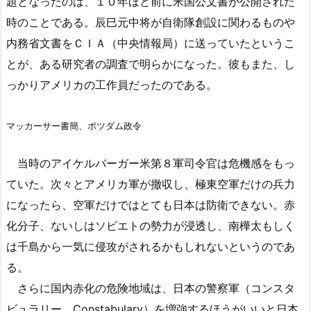
題となったのは、１０年ほど前に米国公文書が公開された
時のことである。辰巳元中将が自衛隊創設に関わるものや
内務省文書をＣＩＡ（中央情報局）に送っていたというこ
とが、ある研究者の調査で明らかになった。彼もまた、し
っかりアメリカの工作員だったのである。
マッカーサー書簡、ポツダム政令
当時のアイケルバーガー米第８軍司令官は危機感をもっ
ていた。次々とアメリカ軍が撤収し、極東空軍だけの兵力
になったら、空軍だけではとても日本は防衛できない。赤
化分子、ないしはソビエトの勢力が浸透し、南樺太もしく
は千島から一気に侵攻がされるかもしれないというのであ
る。
さらに国内赤化の危険地域は、日本の警察軍（コンスタ
ビュラリー、Constabulary）を増強するほうがいいと日本