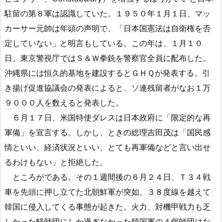
駐留の第８軍は認識していた。１９５０年１月１日、マッ
カーサー元帥は年頭の声明で、「日本国憲法は自衛権を否
定していない」と明言もしている。この年は、１月１０
日、東京警視庁ではＳ＆Ｗ拳銃を警察官全員に配布した。
沖縄県には恒久的基地を建設するとＧＨＱが発表する。引
き揚げ促進協議会の発表によると、ソ連残留者がなお１万
９０００人を数えると発表した。
６月１７日、米国特使ダレスは日本政府に「限定的な再
軍備」を宣言する。しかし、ときの総理吉田茂は「国民感
情といい、経済状況といい、とても再軍備などと言い出せ
るわけもない」と拒絶した。
ところがである。その１週間後の６月２４日、Ｔ３４戦
車を先頭に押し立てた北朝鮮軍が突如、３８度線を越えて
韓国に侵入してくる事態が起きた。火力、対機甲戦力も乏
しかった軽師団にしか過ぎなかった韓国軍の４個師団はな