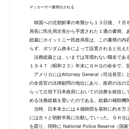
マッカーサー書簡出される
韓国への北朝鮮軍の奇襲から１３日後、７月８
局長に民生局次長から手渡された１通の書簡。
総裁にホイットニー民政局長は、この書簡の内
らず、ポツダム政令によって設置されると伝え
法務総裁とは、いまでは耳慣れない職名である
１９４７（昭和２２）年末にＧＨＱの命令で、
アメリカにはAttorney General（司法
の全長官の法律顧問の地位にあり、政府の法の
らって占領下日本政府においての法務を統括し
める法務総裁を置いたのである。総裁の補助機
当時、日本本土には４個師団を基幹に約８万３
には次々と朝鮮半島に出動していった。ＧＨＱ
を図り、同時に National Police Res