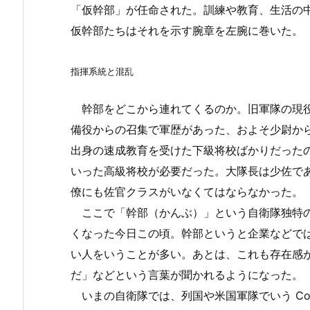
「仮幹部」が任命された。訓練や教育、生活の
仮幹部たちはそれを示す腕章を左腕に巻いた。
指揮系統と混乱
幹部をどこから連れてくるのか。旧軍隊の現役
備役からの召集で軍歴があった、およそ少尉か
出身の速成教育を受けた下級将校ばかりだった
いった高級将校が必要だった。大隊長は少佐で
僚にも佐官クラスがいなくてはならなかった。
ここで「幹部（かんぶ）」という自衛隊独特の
くなった今日この頃。幹部というと企業などで
い人をいうことが多い。あとは、これも存在感
だ」などという言葉が聞かれるようになった。
いまの自衛隊では、列国や米国軍隊でいう Commis