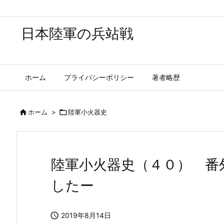
日本陸軍の兵站戦
ホーム
プライバシーポリシー
著者略歴

ホーム
>

陸軍小火器史
陸軍小火器史（４０） 番
したー

2019年8月14日