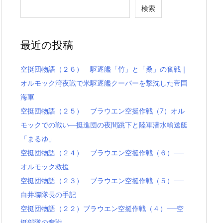
検索
最近の投稿
空挺団物語（２６） 駆逐艦「竹」と「桑」の奮戦｜
オルモック湾夜戦で米駆逐艦クーパーを撃沈した帝国
海軍
空挺団物語（２５） ブラウエン空挺作戦（7）オル
モックでの戦い―挺進団の夜間跳下と陸軍潜水輸送艇
「まるゆ」
空挺団物語（２４） ブラウエン空挺作戦（６）──
オルモック救援
空挺団物語（２３） ブラウエン空挺作戦（５）──
白井聯隊長の手記
空挺団物語（２２）ブラウエン空挺作戦（４）──空
挺部隊の奮戦