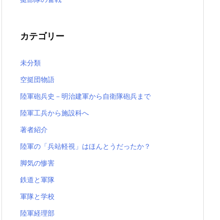
カテゴリー
未分類
空挺団物語
陸軍砲兵史－明治建軍から自衛隊砲兵まで
陸軍工兵から施設科へ
著者紹介
陸軍の「兵站軽視」はほんとうだったか？
脚気の惨害
鉄道と軍隊
軍隊と学校
陸軍経理部