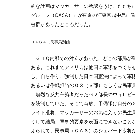
的な計画はマッカーサーの承認をうけ、ただち
グループ（CASA）」が東京の江東区越中島に
舎群があったところだった。
ＣＡＳＡ（民事局別館）
ＧＨＱ内部での対立があった。どこの部局が警
ある。これまでアメリカは他国に軍隊をつくら
し、自ら作り、強制した日本国憲法によって軍
あるいは作戦担当のＧ３（３部）もしくは民事
熱烈な反共主義者だったＧ２部長のウィロビー
を統制していた。そこで当然、予備隊は自分の
ライト准将、マッカーサーのお気に入りの民生
うして結局、軍事的要素を表面にできないこと
えられて、民事局（ＣＡＳ）のシェパード少将