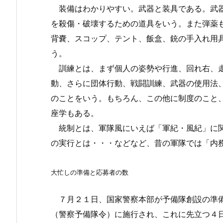
装備はわかりやすい。武器と装具である。武器
を殺傷・破壊するための道具をいう。また弾薬
背嚢、スコップ、テント、飯盒、銃の手入れ用
う。
訓練とは、まず個人の姿勢や行進、回れ右、走
動、さらに団体行動、戦闘訓練、武器の使用法
のことをいう。もちろん、この他に制度のこと
座学もある。
統制とは、軍隊風にいえば「軍紀・風紀」に関
の実行とは・・・などなど、昔の軍隊では「内
大忙しの準備と応募者の数
７月２１日、国家警察本部が予備隊創設の準備
（警察予備隊令）に施行され、これに先立つ４