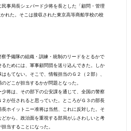
に民事局長シェパード少将を長とした「顧問・管理
置かれた。そこは接収された東京高等商船学校の校
察予備隊の組織・訓練・統制のリードをとるかで
せるためには、軍事顧問団を送り込んできた。しか
隊はもてない。そこで、情報担当のＧ２（２部）、
局のどこが担当するかが問題となった。
少将は、その部下の公安課を通じて、全国の警察
Ｇ２が任されると思っていた。ところがＧ３の部長
局長ホイットニー准将は当然、これに反対した。そ
などから、政治面を重視する部局がふさわしいと考
が担当することになった。