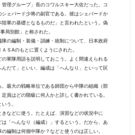
管理グループ」長のコワルスキー大佐だった。コ
のシェパード少将の副官である。彼はシェパードか
本陸軍の基礎となるものだ」と言われたという。偽
民事局別館」と称された。
隊の編制・装備・訓練・統制について、日本政府
ＣＡＳAのもとに置くようにされた。
の軍隊用語を説明しておこう。よく間違えられる
へんだて」といい、編成は「へんなり」といって区
。最大の戦略単位である師団から中隊の組織（部
、定員はどの階級に何人かと詳しく書かれている。
という。
きなどに使う。たとえば、演習などの状況中に
どは「へんなり（編成）」するという。だから、あ
隊の編制は何個中隊か？などと使うのは正しい。