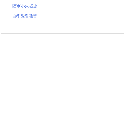
陸軍小火器史
自衛隊警務官