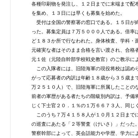
各種印刷物を発注し、１２日までに末端まで配
を集め、１３日には早くも募集を始めた。
受付は全国の警察署の窓口である。１５日が締
った。募集定員は７万５０００人である。倍率
ど１８３か所で行なわれた。身体検査、学科・
元確実な者はそのまま合格を言い渡され、合格
元１佐（元陸自幹部学校戦史教官）のご教示に
この入隊者には、旧陸海軍の現役将校は認めら
がって応募者の内訳は年齢１８歳から３５歳ま
万２５１０人）で、旧陸海軍に所属したことの
前者の軍歴がある者たちの階級別内訳は、予備
じく下士官２０．１％の１万６６７３人、同じ
このうち７万４１５８人が１０月１２日までに
の巡査にあたる「２等警査（けいさ）」だった
警察幹部によって、英会話能力や学歴、学力に