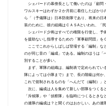
シェパードの幕僚長として働いたのは「顧問・
ワルスキーはわずか２か月前に着任したばかり
ら「（予備隊は）日本防衛隊であり、将来の日
装のために、彼の組織はＣＡＳAといわれ、「
シェパード少将はすべての権限を行使し、予備
を援助ないし指導するための「軍事顧問団」を
ここでこれからしばしば登場する「編制」など
のが同じ音の「編成」である。編制のほうは「
別することが多い。
まず、軍隊の組織は、編制表で定められている
隊によっては小隊まで）まで、長の階級は何か
これで規制されるものを「へんだて（編制）」
次に、編成は人を集めて新しい部隊をつくると
「斥候隊」や「偵察隊」を臨時につくるときな
の連隊の編成は？と聞くのはおかしい。あの連