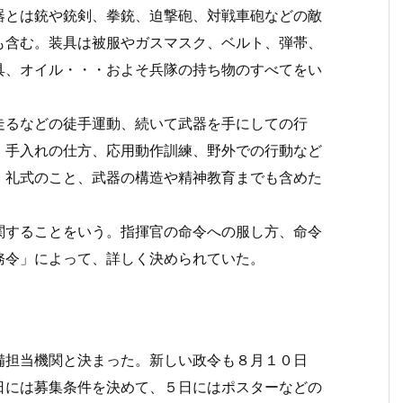
とは銃や銃剣、拳銃、迫撃砲、対戦車砲などの敵
も含む。装具は被服やガスマスク、ベルト、弾帯、
具、オイル・・・およそ兵隊の持ち物のすべてをい
るなどの徒手運動、続いて武器を手にしての行
、手入れの仕方、応用動作訓練、野外での行動など
、礼式のこと、武器の構造や精神教育までも含めた
することをいう。指揮官の命令への服し方、命令
務令」によって、詳しく決められていた。
担当機関と決まった。新しい政令も８月１０日
日には募集条件を決めて、５日にはポスターなどの