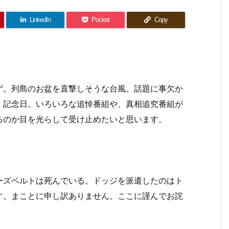
LinkedIn
Pocket
Copy
。列島のお盆を直撃しそうな台風。話題に事欠か
」記念日。いろいろな追悼番組や、真相追究番組が
るのか目を光らして受け止めたいと思います。
ズベルトは死んでいる。ドッジを派遣したのはト
す。まことに申し訳ありません。ここに謹んでお詫