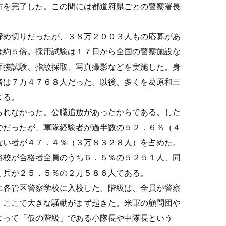
布を完了した。この間には都道府県ごとの警察署長
め切りだったが、３８万２００３人もの応募があ
は約５倍。採用試験は１７日から全国の警察施設な
面接試験、指紋採取、写真撮影などを実施した。身
者は７万４７６８人だった。以後、多くを葛原和三
よる。
れなかった。公職追放があったからである。した
でだったが、軍隊経験者が過半数の５２．６％（４
ない者が４７．４％（３万８３２８人）を占めた。
将校が合格者全員のうち６．５％の５２５１人、同
く兵が２５．５％の２万５８６人である。
各管区警察学校に入校した。階級は、全員が警察
。ここで大きな騒動がまず起きた。米軍の顧問団や
よって「仮の階級」である小隊長や中隊長という