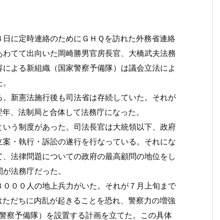
日に定時連絡のためにＧＨＱを訪れた外務省連絡
あわてて出向いた岡崎勝男官房長官、大橋武夫法務
容による新組織（国家警察予備隊）は議会立法によ
た。
。新憲法施行後も司法省は存続していた。それが
翌年、法制局と合体して法務庁になった。
長官）という制度があった。司法長官は大統領以下、政府
立案・執行・訴訟の遂行を行なっている。それにな
て、法律問題についての政府の最高顧問の地位をし
関が法務庁だった。
０００人の地上兵力がいた。それが７月上旬まで
はただちに内乱が起きることを恐れ、警察力の増強
erve（国家警察予備隊）を設置する計画を立てた。この具体