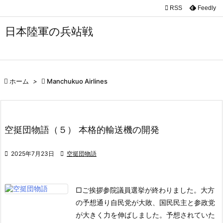

RSS
Feedly

メニュ
日本陸軍の兵站戦

サイド

前へ

ホーム
>

Manchukuo Airlines

次へ

空挺団物語（５） 本格的輸送機の開発
検索

2025年7月23日

空挺団物語
□ご挨拶
参院議員選挙が終わりました。大方
の予想通り自民党が大敗、国民民主と参政党
が大きく力を伸ばしました。予想されていた