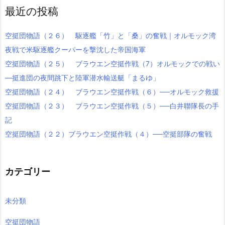
最近の投稿
空挺団物語（２６） 駆逐艦「竹」と「桑」の奮戦｜オルモック湾
夜戦で米駆逐艦クーパーを撃沈した帝国海軍
空挺団物語（２５） ブラウエン空挺作戦（7）オルモックでの戦い
―挺進団の夜間跳下と陸軍潜水輸送艇「まるゆ」
空挺団物語（２４） ブラウエン空挺作戦（６）──オルモック救援
空挺団物語（２３） ブラウエン空挺作戦（５）──白井聯隊長の手
記
空挺団物語（２２）ブラウエン空挺作戦（４）──空挺部隊の奮戦
カテゴリー
未分類
空挺団物語