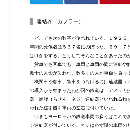
連結器（カプラー）
どこでも次の数字が使われている。１９２５（
年間の死傷者は５３７名にのぼった。２９．７
はけがをする。どうしてそんなことがあったの
貨車でも客車でも、車両と車両の間に連結や解
数十の人命が失われ、数多くの人が重傷を負っ
機関車や客車、貨車をつなげるには連結器（カ
の導入から始まったわが国の鉄道は、アメリカ
器、螺旋（らせん・ネジ）連結器といわれる物
われた緩衝器も車両の左右に付いていた。
いまもヨーロッパの鉄道車両の多くはこれであ
ジ連結器が付いている。ネジは必ず隣の車両の