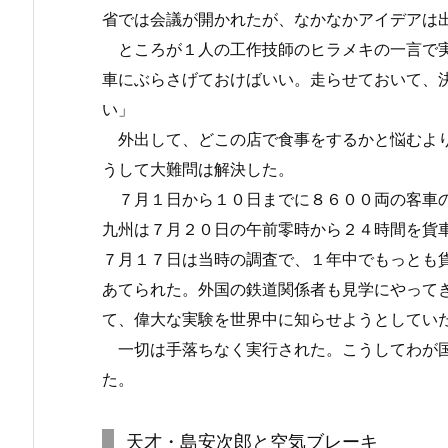
省では会議が開かれたが、なかなかアイデアは
ところが１人の工作技師のヒラメキの一言で実
車にぶらさげておけばいい。走らせておいて、
い」
外出して、どこの店で食事をするかと悩むより
うして大難問は解決した。
７月１日から１０日までに８６００両の客車の
九州は７月２０日の午前零時から２４時間を貨
７月１７日は当時の調査で、１年中でもっとも
あてられた。外国の鉄道関係者も見学にやって
て、偉大な実験を世界中に知らせようとしてい
一切は手落ちなく実行された。こうしてわが国
た。
天才・島安次郎と空気ブレーキ