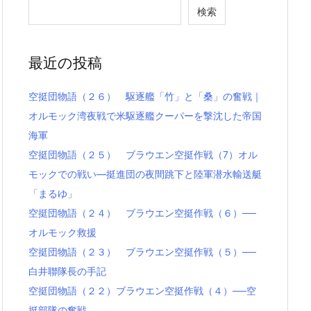
検索
最近の投稿
空挺団物語（２６） 駆逐艦「竹」と「桑」の奮戦｜
オルモック湾夜戦で米駆逐艦クーパーを撃沈した帝国
海軍
空挺団物語（２５） ブラウエン空挺作戦（7）オル
モックでの戦い―挺進団の夜間跳下と陸軍潜水輸送艇
「まるゆ」
空挺団物語（２４） ブラウエン空挺作戦（６）──
オルモック救援
空挺団物語（２３） ブラウエン空挺作戦（５）──
白井聯隊長の手記
空挺団物語（２２）ブラウエン空挺作戦（４）──空
挺部隊の奮戦