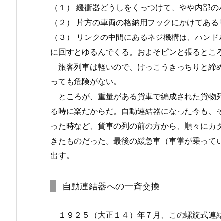
（１） 緩衝器どうしをくっつけて、やや内部の
（２） 片方の車両の格納用フックにかけてある
（３） リンクの中間にあるネジ機構は、ハン
に回すとゆるんでくる。およそピンと張るとこ
旅客列車は軽いので、けっこうきっちりと締め
っても危険がない。
ところが、重量がある貨車で編成された貨物列
る時に楽だからだ。自動連結器になった今も、
った時など、貨車の列の前の方から、順々にカ
きたものだった。最後の緩急車（車掌が乗って
出す。
自動連結器への一斉交換
１９２５（大正１４）年７月、この螺旋式連結