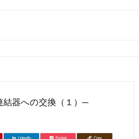
連結器への交換（１）─
LinkedIn
Pocket
Copy