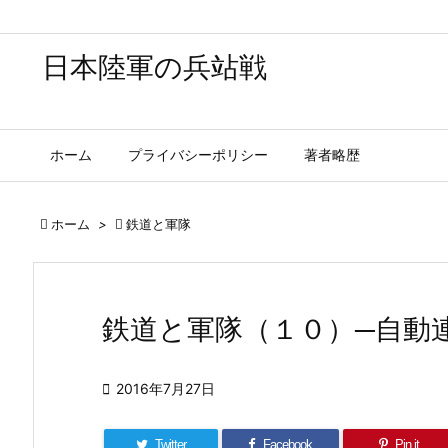
日本陸軍の兵站戦
ホーム
プライバシーポリシー
著者略歴

ホーム
>

鉄道と軍隊
鉄道と軍隊（１０）─自動

2016年7月27日
Twitter
Facebook
Pin it