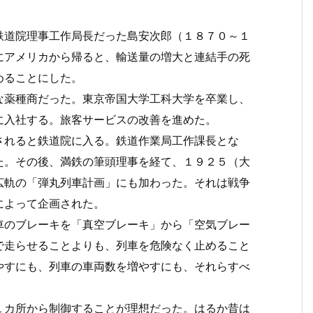
道院理事工作局長だった島安次郎（１８７０～１
にアメリカから帰ると、輸送量の増大と連結手の死
めることにした。
薬種商だった。東京帝国大学工科大学を卒業し、
に入社する。旅客サービスの改善を進めた。
れると鉄道院に入る。鉄道作業局工作課長とな
た。その後、満鉄の筆頭理事を経て、１９２５（大
広軌の「弾丸列車計画」にも加わった。それは戦争
によって企画された。
のブレーキを「真空ブレーキ」から「空気ブレー
で走らせることよりも、列車を危険なく止めること
やすにも、列車の車両数を増やすにも、それらすべ
カ所から制御することが理想だった。はるか昔は