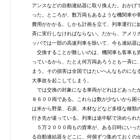
アンスなどの自動連結器に取り換えた。おかげ
った。ところが、数万両もあるような機関車や
費用がかかる。しかも計画を立て、列車運行に
斉に実行しなければならない。だから、アメリ
ッパでは一部の高速列車を除いて、今も連結器
交換することが難しいのは、機関車も客車も貨
っているから、たとえ何万両あろうとも一斉に
まう。その損害は全国ではたいへんなものにな
大事故を起こしてしまう。
では交換の対象になる車両がどれほどあったか
８６００両である。これらは数が少ないから困
は米から野菜、石炭、木材などなど多様な種類
行き先が違っている。列車は途中駅で決められ
５万２０００両もの貨車が、ある日時にいった
る自動連結器をどこに、何個ずつ集めておくの