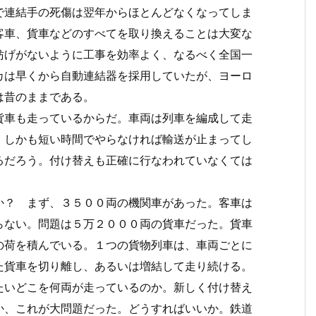
で連結手の死傷は翌年からほとんどなくなってしま
客車、貨車などのすべてを取り換えることは大変な
妨げがないように工事を効率よく、なるべく全国一
カは早くから自動連結器を採用していたが、ヨーロ
は昔のままである。
車も走っているからだ。車両は列車を編成して走
、しかも短い時間でやらなければ輸送が止まってし
るだろう。付け替えも正確に行なわれていなくては
？ まず、３５００両の機関車があった。客車は
らない。問題は５万２０００両の貨車だった。貨車
の荷を積んでいる。１つの貨物列車は、車両ごとに
た貨車を切り離し、あるいは増結して走り続ける。
いどこを何両が走っているのか。新しく付け替え
か、これが大問題だった。どうすればいいか。鉄道