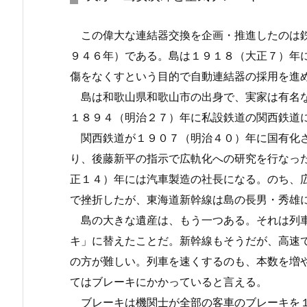
この偉大な連結器交換を企画・推進したのは鉄
９４６年）である。島は１９１８（大正７）年
傷をなくすという目的で自動連結器の採用を進
島は和歌山県和歌山市の出身で、実家は有名な
１８９４（明治２７）年に私設鉄道の関西鉄道
関西鉄道が１９０７（明治４０）年に国有化さ
り、後藤新平の指示で広軌化への研究を行なっ
正１４）年には汽車製造の社長になる。のち、
で挫折したが、東海道新幹線は島の長男・秀雄
島の大きな遺産は、もう一つある。それは列車
キ」に替えたことだ。新幹線もそうだが、高速
の方が難しい。列車を速くするのも、本数を増
てはブレーキにかかっていると言える。
ブレーキは機関士が全部の客車のブレーキを１