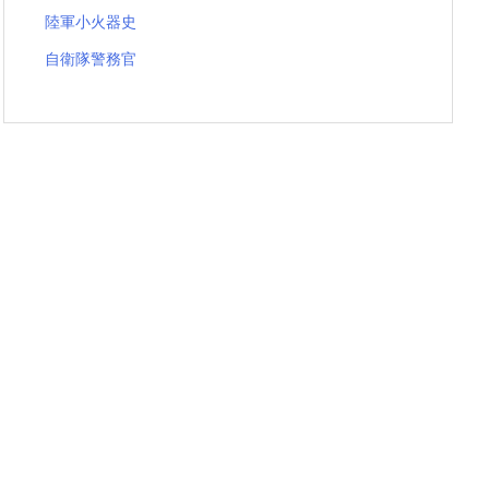
陸軍小火器史
自衛隊警務官