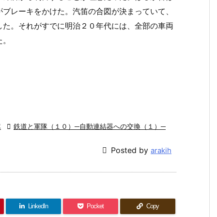
がブレーキをかけた。汽笛の合図が決まっていて、
した。それがすでに明治２０年代には、全部の車両
た。
隊

鉄道と軍隊（１０）─自動連結器への交換（１）─

Posted by
arakih
LinkedIn
Pocket
Copy