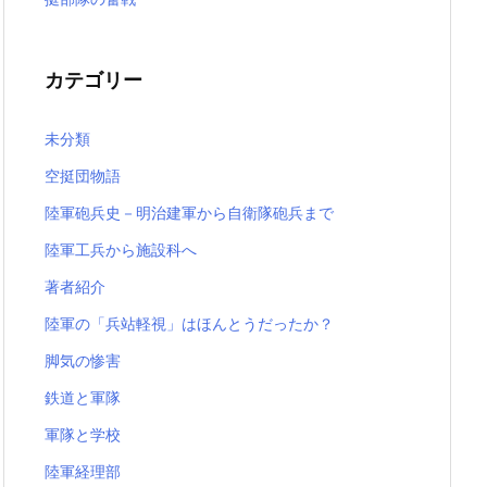
カテゴリー
未分類
空挺団物語
陸軍砲兵史－明治建軍から自衛隊砲兵まで
陸軍工兵から施設科へ
著者紹介
陸軍の「兵站軽視」はほんとうだったか？
脚気の惨害
鉄道と軍隊
軍隊と学校
陸軍経理部