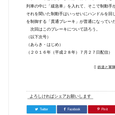
列車の中に「緩急車」を入れて、そこで制動手
それを聞いた制動手はいっせいにハンドルを回
を制御する「貫通ブレーキ」が普通になってい
次回はこのブレーキについて語ろう。
（以下次号）
（あらき・はじめ）
（２０１６年（平成２８年）７月２７日配信）

鉄道と軍
よろしければシェアお願いします
Twitter
Facebook
Pin it