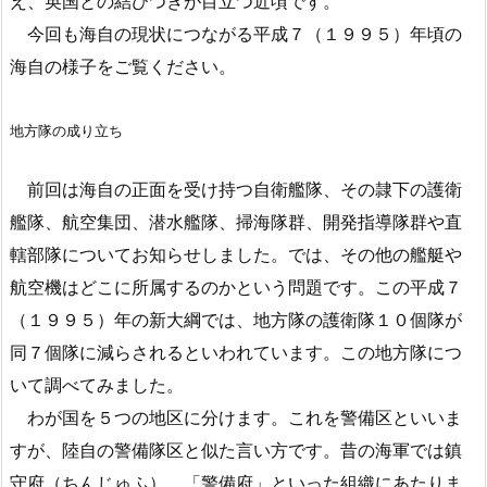
え、英国との結びつきが目立つ近頃です。
今回も海自の現状につながる平成７（１９９５）年頃の
海自の様子をご覧ください。
地方隊の成り立ち
前回は海自の正面を受け持つ自衛艦隊、その隷下の護衛
艦隊、航空集団、潜水艦隊、掃海隊群、開発指導隊群や直
轄部隊についてお知らせしました。では、その他の艦艇や
航空機はどこに所属するのかという問題です。この平成７
（１９９５）年の新大綱では、地方隊の護衛隊１０個隊が
同７個隊に減らされるといわれています。この地方隊につ
いて調べてみました。
わが国を５つの地区に分けます。これを警備区といいま
すが、陸自の警備隊区と似た言い方です。昔の海軍では鎮
守府（ちんじゅふ）、「警備府」といった組織にあたりま