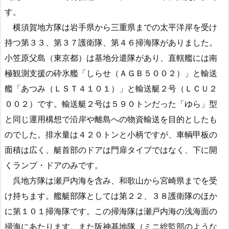
す。
横須賀地方隊は岩手県から三重県までの太平洋岸を受け
持つ第３３、第３７護衛隊、第４６掃海隊がありました。
小笠原父島（東京都）は基地分遣隊があり、直轄艦には南
極観測支援の砕氷艦「しらせ（ＡＧＢ５００２）」と輸送
艦「あつみ（ＬＳＴ４１０１）」と輸送艇２号（ＬＣＵ２
００２）です。輸送艇２号は５９０トンだった「ゆら」型
と同じ運用構想で沿岸や離島への物資輸送を目的としたも
のでした。排水量は４２０トンと小柄ですが、車輌甲板の
面積は広く、艇首部のドアは門扉タイプではなく、下に開
くランプ・ドアのみです。
呉地方隊は瀬戸内海を含み、和歌山から宮崎県までを受
け持ちます。艦艇部隊としては第２２、３８護衛隊のほか
に第１０１掃海隊です。この掃海隊は瀬戸内海の浅海面の
掃海にあたります。また阪神基地隊（ミニ総監部のような