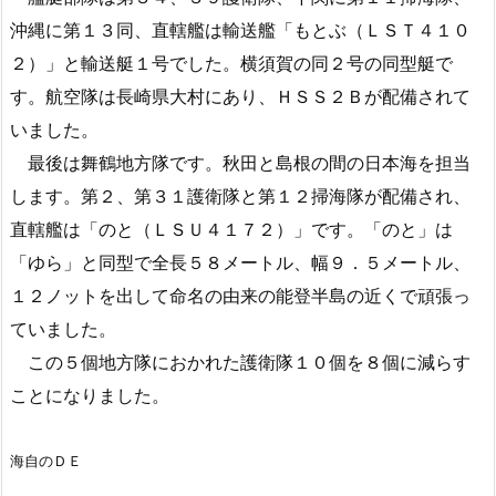
沖縄に第１３同、直轄艦は輸送艦「もとぶ（ＬＳＴ４１０
２）」と輸送艇１号でした。横須賀の同２号の同型艇で
す。航空隊は長崎県大村にあり、ＨＳＳ２Ｂが配備されて
いました。
最後は舞鶴地方隊です。秋田と島根の間の日本海を担当
します。第２、第３１護衛隊と第１２掃海隊が配備され、
直轄艦は「のと（ＬＳＵ４１７２）」です。「のと」は
「ゆら」と同型で全長５８メートル、幅９．５メートル、
１２ノットを出して命名の由来の能登半島の近くで頑張っ
ていました。
この５個地方隊におかれた護衛隊１０個を８個に減らす
ことになりました。
海自のＤＥ