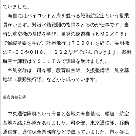
ていました。
海自にはパイロットと肩を並べる戦術航空士という搭乗
員がいます。対潜水艦戦闘の指揮をとるのが仕事です。当
時は航空機の基礎を学び、単発の練習機（ＫＭ２／Ｔ５）
で操縦基礎を学び、計器飛行（ＴＣ９０）を経て、実用機
のＰ-３ＣやＯＨ６、ＨＳＳ２などで飛んでゆきます。戦術
航空士課程はＹＳ１１ＴＡで訓練を受けました。
各航空群は、司令部、教育航空隊、支援整備隊、航空基
地隊（救難飛行隊）などから成っています。
長官直轄部隊
中央通信隊群という海幕と各地の海自基地、艦艇・航空
基地を結ぶ部隊がありました。司令部、東京通信隊、移動
通信隊、通信保全業務隊などで成っていました。市ヶ谷に