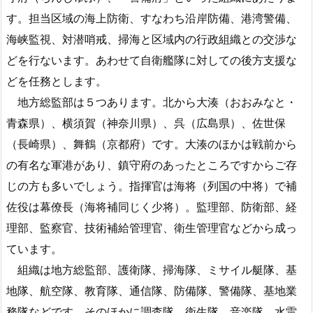
す。担当区域の海上防衛、すなわち沿岸防備、港湾警備、
海峡監視、対潜哨戒、掃海と区域内の行政組織との交渉な
どを行ないます。あわせて自衛艦隊に対しての後方支援な
どを任務とします。
地方総監部は５つあります。北から大湊（おおみなと・
青森県）、横須賀（神奈川県）、呉（広島県）、佐世保
（長崎県）、舞鶴（京都府）です。大湊のほかは戦前から
の有名な軍港があり、鎮守府のあったところですからご存
じの方も多いでしょう。指揮官は海将（列国の中将）で補
佐役は幕僚長（海将補同じく少将）。監理部、防衛部、経
理部、監察官、技術補給管理官、衛生管理官などから成っ
ています。
組織は地方総監部、護衛隊、掃海隊、ミサイル艇隊、基
地隊、航空隊、教育隊、通信隊、防備隊、警備隊、基地業
務隊などです。そのほかに調査隊、衛生隊、音楽隊、水雷