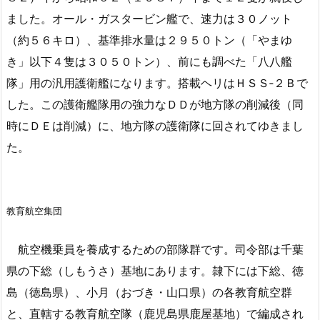
ました。オール・ガスタービン艦で、速力は３０ノット
（約５６キロ）、基準排水量は２９５０トン（「やまゆ
き」以下４隻は３０５０トン）、前にも調べた「八八艦
隊」用の汎用護衛艦になります。搭載ヘリはＨＳＳ‐２Ｂで
した。この護衛艦隊用の強力なＤＤが地方隊の削減後（同
時にＤＥは削減）に、地方隊の護衛隊に回されてゆきまし
た。
教育航空集団
航空機乗員を養成するための部隊群です。司令部は千葉
県の下総（しもうさ）基地にあります。隷下には下総、徳
島（徳島県）、小月（おづき・山口県）の各教育航空群
と、直轄する教育航空隊（鹿児島県鹿屋基地）で編成され