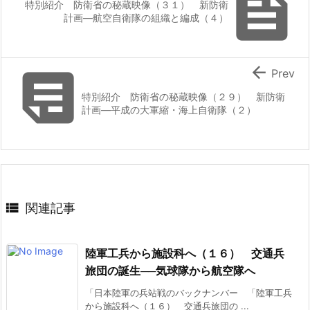

特別紹介 防衛省の秘蔵映像（３１） 新防衛
計画―航空自衛隊の組織と編成（４）


Prev
特別紹介 防衛省の秘蔵映像（２９） 新防衛
計画―平成の大軍縮・海上自衛隊（２）

関連記事
陸軍工兵から施設科へ（１６） 交通兵
旅団の誕生──気球隊から航空隊へ
「日本陸軍の兵站戦のバックナンバー 「陸軍工兵
から施設科へ（１６） 交通兵旅団の ...