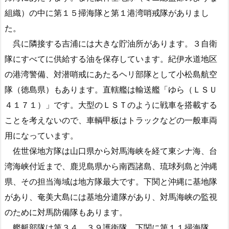
組織）の中に第１５掃海隊と第１港湾哨戒隊がありまし
た。
呉に隣接する吉浦には大きな貯油所があります。３自衛
隊にすべてに供給する油を保存しています。紀伊水道地区
の港湾警備、対潜哨戒にあたるヘリ部隊として小松島航空
隊（徳島県）もあります。直轄艦は輸送艦「ゆら（ＬＳＵ
４１７１）」です。大型のＬＳＴのように戦車を搭載する
ことを考えないので、車輌甲板はトラックなどの一般車両
用になっています。
佐世保地方隊は山口県から対馬海峡を経て東シナ海、台
湾海峡付近まで、鹿児島県から南西諸島、琉球列島と沖縄
県、その担当海域は地方隊最大です。下関と沖縄に基地隊
があり、奄美大島には基地分遣隊があり、対馬海峡の監視
のために対馬防備隊もあります。
艦艇部隊は第３４、３９護衛隊、下関に第１１掃海隊、