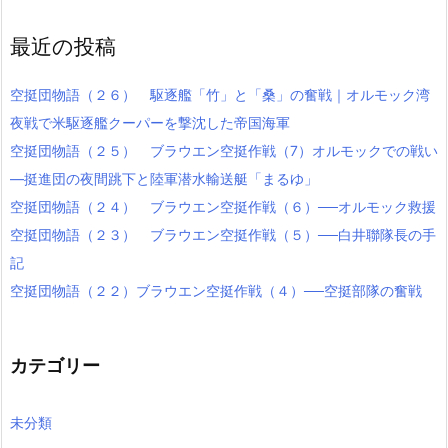
最近の投稿
空挺団物語（２６） 駆逐艦「竹」と「桑」の奮戦｜オルモック湾
夜戦で米駆逐艦クーパーを撃沈した帝国海軍
空挺団物語（２５） ブラウエン空挺作戦（7）オルモックでの戦い
―挺進団の夜間跳下と陸軍潜水輸送艇「まるゆ」
空挺団物語（２４） ブラウエン空挺作戦（６）──オルモック救援
空挺団物語（２３） ブラウエン空挺作戦（５）──白井聯隊長の手
記
空挺団物語（２２）ブラウエン空挺作戦（４）──空挺部隊の奮戦
カテゴリー
未分類