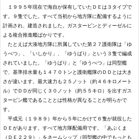
１９９５年現在で海自が保有していたＤＥは３タイプで
す。９隻でした。すべて当初から地方隊に配備するように
計画され、建造されました。ガスタービンとディーゼルに
よる複合推進艦ばかりです。
たとえば大湊地方隊に所属していた第２７護衛隊は「ゆ
うべつ」、「いしかり」、「ゆうばり」という３隻で編成
されていました。「ゆうばり」と「ゆうべつ」は同型艦
で、基準排水量も１４７０トンと護衛艦隊のＤＤとは大き
さが違います。最大速力も２５ノット（約４６キロメート
ル）でＤＤが同じく３０ノット（約５５キロ）を出すガス
タービン艦であることとは性格が異なることが明らかで
す。
平成元（１９８９）年から５年にかけて６隻が就役した
ＤＥがあります。すべて地方隊配備用です。「あぶくま
（ＤＥ２２９）」をネームシップ（同型艦の中でもっとも