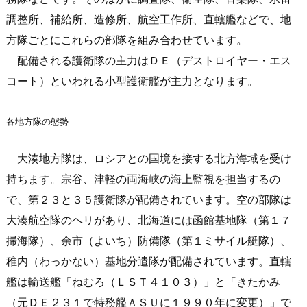
調整所、補給所、造修所、航空工作所、直轄艦などで、地
方隊ごとにこれらの部隊を組み合わせています。
配備される護衛隊の主力はＤＥ（デストロイヤー・エス
コート）といわれる小型護衛艦が主力となります。
各地方隊の態勢
大湊地方隊は、ロシアとの国境を接する北方海域を受け
持ちます。宗谷、津軽の両海峡の海上監視を担当するの
で、第２３と３５護衛隊が配備されています。空の部隊は
大湊航空隊のヘリがあり、北海道には函館基地隊（第１７
掃海隊）、余市（よいち）防備隊（第１ミサイル艇隊）、
稚内（わっかない）基地分遣隊が配備されています。直轄
艦は輸送艦「ねむろ（ＬＳＴ４１０３）」と「きたかみ
（元ＤＥ２３１で特務艦ＡＳＵに１９９０年に変更）」で