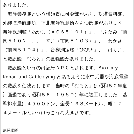
ありました。
海洋業務隊という横須賀に司令部があり、対潜資料隊、
沖縄海洋観測所、下北海洋観測所をもつ部隊があります。
海洋観測艦「あかし（ＡＧＳ５１０１）」、「ふたみ（前
同５１０２）」、「すま（前同５１０３）」、「わかさ
（前同５１０４）」、音響測定艦「ひびき」、「はりま」
と敷設艦「むろと」の直轄艦がありました。
敷設艦というのは記号ＡＲＣとされます。Auxiliary
Repair and Cablelaying とあるように水中兵器や海底電纜
の敷設を任務とします。当時の「むろと」は昭和５２年度
計画艦であり昭和５５（１９８０）年に竣工しました。基
準排水量は４５００トン、全長１３３メートル、幅１７．
４メートルというけっこうな大きさです。
練習艦隊