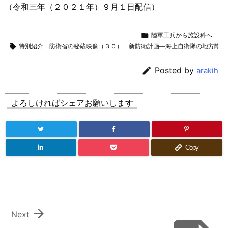
（令和三年（２０２１年）９月１日配信）

陸軍工兵から施設科へ

特別紹介 防衛省の秘蔵映像（３０） 新防衛計画―海上自衛隊の地方隊ほ

Posted by
arakih
よろしければシェアお願いします
Copy

Next