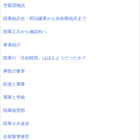
空挺団物語
陸軍砲兵史－明治建軍から自衛隊砲兵まで
陸軍工兵から施設科へ
著者紹介
陸軍の「兵站軽視」はほんとうだったか？
脚気の惨害
鉄道と軍隊
軍隊と学校
陸軍経理部
陸軍小火器史
自衛隊警務官