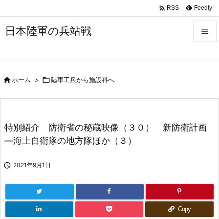

Feedly
RSS
日本陸軍の兵站戦


メニュ


ホーム
>

陸軍工兵から施設科へ
サイド

前へ

特別紹介 防衛省の秘蔵映像（３０） 新防衛計画
次へ
―海上自衛隊の地方隊ほか（３）

検索

2021年9月1日
Copy