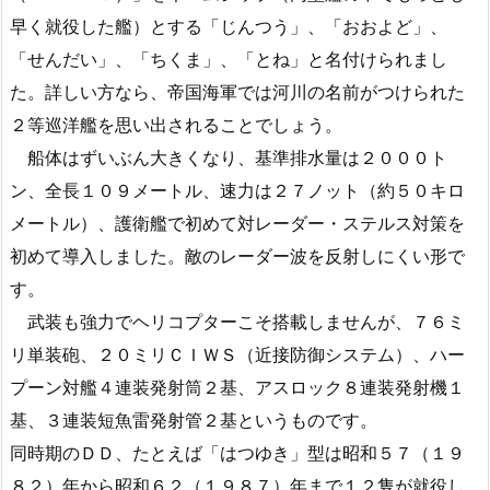
早く就役した艦）とする「じんつう」、「おおよど」、
「せんだい」、「ちくま」、「とね」と名付けられまし
た。詳しい方なら、帝国海軍では河川の名前がつけられた
２等巡洋艦を思い出されることでしょう。
船体はずいぶん大きくなり、基準排水量は２０００ト
ン、全長１０９メートル、速力は２７ノット（約５０キロ
メートル）、護衛艦で初めて対レーダー・ステルス対策を
初めて導入しました。敵のレーダー波を反射しにくい形で
す。
武装も強力でヘリコプターこそ搭載しませんが、７６ミ
リ単装砲、２０ミリＣＩＷＳ（近接防御システム）、ハー
プーン対艦４連装発射筒２基、アスロック８連装発射機１
基、３連装短魚雷発射管２基というものです。
同時期のＤＤ、たとえば「はつゆき」型は昭和５７（１９
８２）年から昭和６２（１９８７）年まで１２隻が就役し