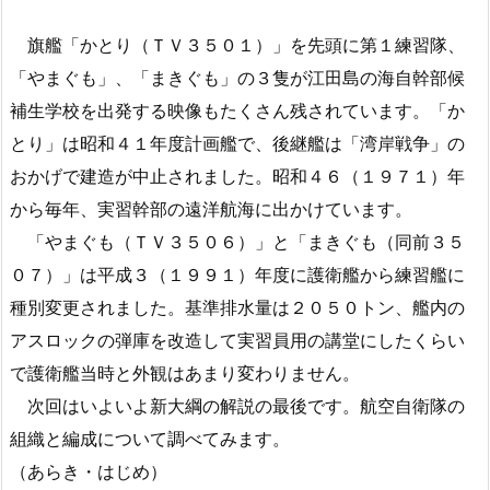
旗艦「かとり（ＴＶ３５０１）」を先頭に第１練習隊、
「やまぐも」、「まきぐも」の３隻が江田島の海自幹部候
補生学校を出発する映像もたくさん残されています。「か
とり」は昭和４１年度計画艦で、後継艦は「湾岸戦争」の
おかげで建造が中止されました。昭和４６（１９７１）年
から毎年、実習幹部の遠洋航海に出かけています。
「やまぐも（ＴＶ３５０６）」と「まきぐも（同前３５
０７）」は平成３（１９９１）年度に護衛艦から練習艦に
種別変更されました。基準排水量は２０５０トン、艦内の
アスロックの弾庫を改造して実習員用の講堂にしたくらい
で護衛艦当時と外観はあまり変わりません。
次回はいよいよ新大綱の解説の最後です。航空自衛隊の
組織と編成について調べてみます。
（あらき・はじめ）