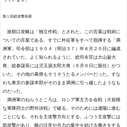
第１回総攻撃前夜
旅順口攻略は「独立作戦」とされた。この言葉は戦術に
ついての言葉である。すでに外征軍をすべて指揮する「満
洲軍」司令部は１９０４（明治３７）年６月２０日に編成
されていた。よく知られるように、総司令官は大山巌大
将、総参謀長には児玉源太郎大将（６月６日に親任）がつ
いた。その他の幕僚もそうそうたるメンバーだった。すな
わち東京の参謀本部がそのまま満洲に引っ越したようなも
のだった。
満洲軍のねらうところは、ロシア軍主力を会戦（大規模
な軍隊同士の野外決戦）で破る。そのためには遼陽に進む
ことになる。それを主攻撃方向とする。ふつう主攻撃には
助攻撃があり、敵の注意や兵力の集中を妨げる働きをする