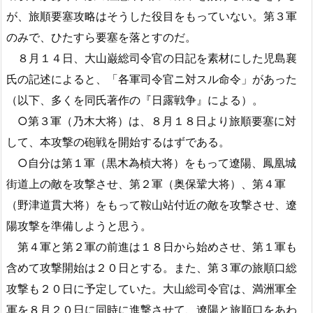
が、旅順要塞攻略はそうした役目をもっていない。第３軍
のみで、ひたすら要塞を落とすのだ。
８月１４日、大山巌総司令官の日記を素材にした児島襄
氏の記述によると、「各軍司令官ニ対スル命令」があった
（以下、多くを同氏著作の『日露戦争』による）。
○第３軍（乃木大将）は、８月１８日より旅順要塞に対
して、本攻撃の砲戦を開始するはずである。
○自分は第１軍（黒木為楨大将）をもって遼陽、鳳凰城
街道上の敵を攻撃させ、第２軍（奥保鞏大将）、第４軍
（野津道貫大将）をもって鞍山站付近の敵を攻撃させ、遼
陽攻撃を準備しようと思う。
第４軍と第２軍の前進は１８日から始めさせ、第１軍も
含めて攻撃開始は２０日とする。また、第３軍の旅順口総
攻撃も２０日に予定していた。大山総司令官は、満洲軍全
軍を８月２０日に同時に進撃させて、遼陽と旅順口をあわ