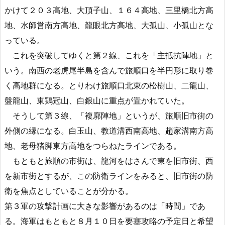
かけて２０３高地、大頂子山、１６４高地、三里橋北方高
地、水師営南方高地、龍眼北方高地、大孤山、小孤山とな
っている。
これを突破してゆくと第２線、これを「主抵抗陣地」と
いう。南西の老虎尾半島を含んで旅順口を半円形に取り巻
く高地群になる。とりわけ旅順口北東の松樹山、二龍山、
盤龍山、東鶏冠山、白銀山に重点が置かれていた。
そうして第３線、「複廓陣地」というが、旅順旧市街の
外側の縁になる。白玉山、教道溝西南高地、趙家溝南方高
地、老母猪脚東方高地をつらねたラインである。
もともと旅順の市街は、龍河をはさんで東を旧市街、西
を新市街とするが、この防衛ラインをみると、旧市街の防
衛を焦点としていることが分かる。
第３軍の攻撃計画に大きな影響があるのは「時間」であ
る。海軍はもともと８月１０日を要塞攻略の予定日と希望