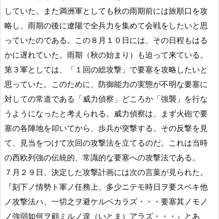
していた。また満洲軍としても秋の雨期前には旅順口を攻
略し、雨期の後に遼陽で全兵力を集めて会戦をしたいと思
っていたのである。この８月１０日には、その日程もはる
かに遅れていた。雨期（秋の始まり）も迫って来ている。
第３軍としては、「１回の総攻撃」で要塞を攻略したいと
思っていた。このために、防御能力の実態が不明な要塞に
対しての常道である「威力偵察」どころか「強襲」を行な
うようになったと考えられる。威力偵察は、まず火砲で要
塞の各陣地を叩いてから、歩兵が突撃する。その反撃を見
て、見当をつけて次回の攻撃法を立てるのだ。これは当時
の西欧列強の伝統的、常識的な要塞への攻撃法である。
７月２９日、決定した攻撃計画には次の言葉が見られた。
『刻下ノ情勢ト軍ノ任務上、多少ニテモ時日ヲ要スベキ他
ノ攻撃法ハ、一切之ヲ避ケルベカラズ・・・要塞其ノモノ
ノ強弱如何ヲ顧ミルノ遑（いとま）アラズ・・・』とあ