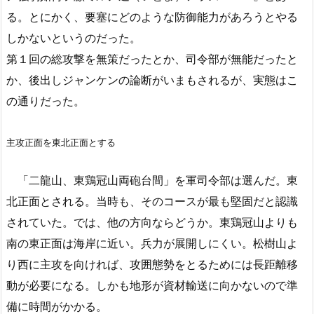
る。とにかく、要塞にどのような防御能力があろうとやる
しかないというのだった。
第１回の総攻撃を無策だったとか、司令部が無能だったと
か、後出しジャンケンの論断がいまもされるが、実態はこ
の通りだった。
主攻正面を東北正面とする
「二龍山、東鶏冠山両砲台間」を軍司令部は選んだ。東
北正面とされる。当時も、そのコースが最も堅固だと認識
されていた。では、他の方向ならどうか。東鶏冠山よりも
南の東正面は海岸に近い。兵力が展開しにくい。松樹山よ
り西に主攻を向ければ、攻囲態勢をとるためには長距離移
動が必要になる。しかも地形が資材輸送に向かないので準
備に時間がかかる。