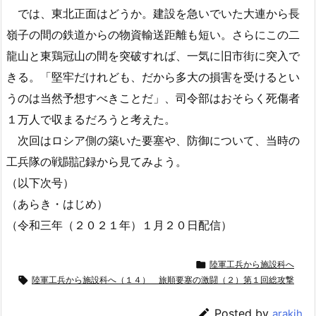
では、東北正面はどうか。建設を急いでいた大連から長
嶺子の間の鉄道からの物資輸送距離も短い。さらにこの二
龍山と東鶏冠山の間を突破すれば、一気に旧市街に突入で
きる。「堅牢だけれども、だから多大の損害を受けるとい
うのは当然予想すべきことだ」、司令部はおそらく死傷者
１万人で収まるだろうと考えた。
次回はロシア側の築いた要塞や、防御について、当時の
工兵隊の戦闘記録から見てみよう。
（以下次号）
（あらき・はじめ）
（令和三年（２０２１年）１月２０日配信）

陸軍工兵から施設科へ

陸軍工兵から施設科へ（１４） 旅順要塞の激闘（２）第１回総攻撃

Posted by
arakih