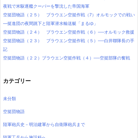
夜戦で米駆逐艦クーパーを撃沈した帝国海軍
空挺団物語（２５） ブラウエン空挺作戦（7）オルモックでの戦い
―挺進団の夜間跳下と陸軍潜水輸送艇「まるゆ」
空挺団物語（２４） ブラウエン空挺作戦（６）──オルモック救援
空挺団物語（２３） ブラウエン空挺作戦（５）──白井聯隊長の手
記
空挺団物語（２２）ブラウエン空挺作戦（４）──空挺部隊の奮戦
カテゴリー
未分類
空挺団物語
陸軍砲兵史－明治建軍から自衛隊砲兵まで
陸軍工兵から施設科へ