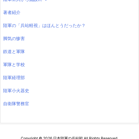
著者紹介
陸軍の「兵站軽視」はほんとうだったか？
脚気の惨害
鉄道と軍隊
軍隊と学校
陸軍経理部
陸軍小火器史
自衛隊警務官
Copyright ©
2026
日本陸軍の兵站戦
All Rights Reserved.