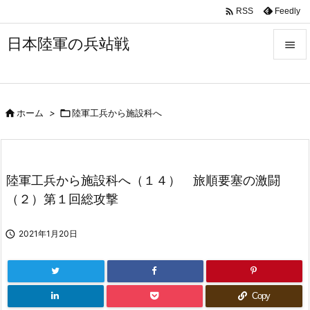

Feedly
RSS
日本陸軍の兵站戦


メニュ


ホーム
>

陸軍工兵から施設科へ
サイド

前へ

陸軍工兵から施設科へ（１４） 旅順要塞の激闘
次へ
（２）第１回総攻撃

検索

2021年1月20日
Copy