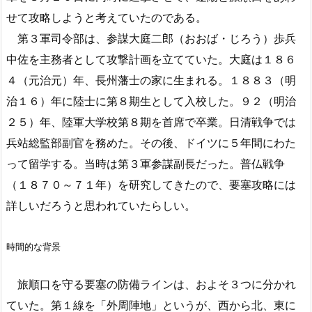
せて攻略しようと考えていたのである。
第３軍司令部は、参謀大庭二郎（おおば・じろう）歩兵
中佐を主務者として攻撃計画を立てていた。大庭は１８６
４（元治元）年、長州藩士の家に生まれる。１８８３（明
治１６）年に陸士に第８期生として入校した。９２（明治
２５）年、陸軍大学校第８期を首席で卒業。日清戦争では
兵站総監部副官を務めた。その後、ドイツに５年間にわた
って留学する。当時は第３軍参謀副長だった。普仏戦争
（１８７０～７１年）を研究してきたので、要塞攻略には
詳しいだろうと思われていたらしい。
時間的な背景
旅順口を守る要塞の防備ラインは、およそ３つに分かれ
ていた。第１線を「外周陣地」というが、西から北、東に