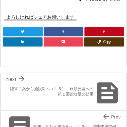
よろしければシェアお願いします
Copy

Next

陸軍工兵から施設科へ（１５） 旅順要塞への
第１回総攻撃の結果


Prev
陸軍工兵から施設科へ（１３） 旅順要塞の激