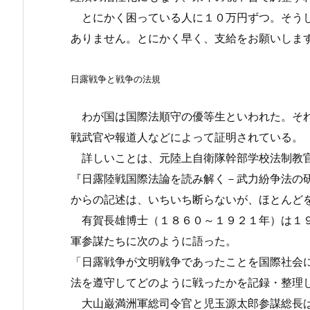
とにかく困っている人に１０万円ずつ。そうし
ありません。とにかく早く、支給をお願いしま
日露戦争と戦争の法規
わが国は国際法順守の優等生といわれた。それ
戦武官や報道人などによって証明されている。
詳しいことは、元陸上自衛隊幹部学校法制教官
『日露陸戦国際法論を読み解く－武力紛争法の
からの記述は、いちいち断らないが、ほとんど
有賀長雄博士（１８６０～１９２１年）は１９
軍参謀たちに次のように語った。
「日露戦争が文明戦争であったことを国際社会
法を遵守してどのように戦ったかを記録・整理
大山巌満洲軍総司令官と児玉源太郎参謀総長は