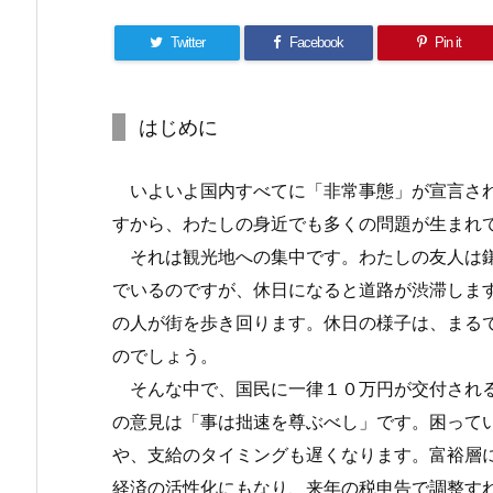
Twitter
Facebook
Pin it
はじめに
いよいよ国内すべてに「非常事態」が宣言され
すから、わたしの身近でも多くの問題が生まれ
それは観光地への集中です。わたしの友人は鎌
でいるのですが、休日になると道路が渋滞しま
の人が街を歩き回ります。休日の様子は、まる
のでしょう。
そんな中で、国民に一律１０万円が交付される
の意見は「事は拙速を尊ぶべし」です。困って
や、支給のタイミングも遅くなります。富裕層
経済の活性化にもなり、来年の税申告で調整す