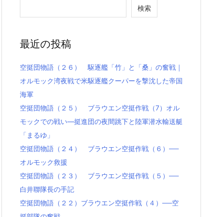
検索
最近の投稿
空挺団物語（２６） 駆逐艦「竹」と「桑」の奮戦｜
オルモック湾夜戦で米駆逐艦クーパーを撃沈した帝国
海軍
空挺団物語（２５） ブラウエン空挺作戦（7）オル
モックでの戦い―挺進団の夜間跳下と陸軍潜水輸送艇
「まるゆ」
空挺団物語（２４） ブラウエン空挺作戦（６）──
オルモック救援
空挺団物語（２３） ブラウエン空挺作戦（５）──
白井聯隊長の手記
空挺団物語（２２）ブラウエン空挺作戦（４）──空
挺部隊の奮戦