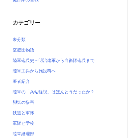
カテゴリー
未分類
空挺団物語
陸軍砲兵史－明治建軍から自衛隊砲兵まで
陸軍工兵から施設科へ
著者紹介
陸軍の「兵站軽視」はほんとうだったか？
脚気の惨害
鉄道と軍隊
軍隊と学校
陸軍経理部