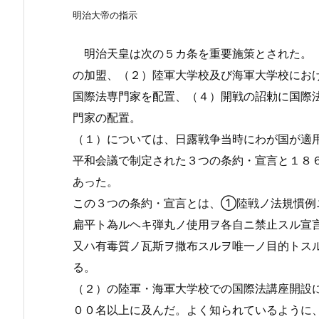
明治大帝の指示
明治天皇は次の５カ条を重要施策とされた。（
の加盟、（２）陸軍大学校及び海軍大学校にお
国際法専門家を配置、（４）開戦の詔勅に国際
門家の配置。
（１）については、日露戦争当時にわが国が適
平和会議で制定された３つの条約・宣言と１８
あった。
この３つの条約・宣言とは、①陸戦ノ法規慣例
扁平ト為ルヘキ弾丸ノ使用ヲ各自ニ禁止スル宣
又ハ有毒質ノ瓦斯ヲ撒布スルヲ唯一ノ目的トス
る。
（２）の陸軍・海軍大学校での国際法講座開設
００名以上に及んだ。よく知られているように