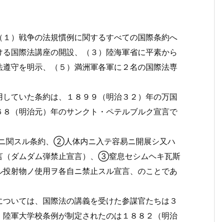
１）戦争の法規慣例に関するすべての国際条約へ
ける国際法講座の開設、（３）陸海軍省に平素から
法遵守を明示、（５）満洲軍各軍に２名の国際法専
用していた条約は、１８９９（明治３２）年の万国
６８（明治元）年のサンクト・ペテルブルク宣言で
ニ関スル条約、②人体内ニ入テ容易ニ開展シ又ハ
言（ダムダム弾禁止宣言）、③窒息セシムヘキ瓦斯
ル投射物ノ使用ヲ各自ニ禁止スル宣言、のことであ
については、国際法の講義を受けた参謀官たちは３
、陸軍大学校条例が制定されたのは１８８２（明治