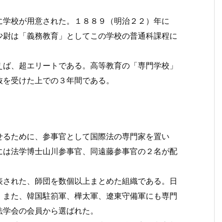
学校が用意された。１８８９（明治２２）年に
少尉は「義務教育」としてこの学校の普通科課程に
ば、超エリートである。高等教育の「専門学校」
抜を受けた上での３年間である。
るために、参事官として国際法の専門家を置い
には法学博士山川参事官、同遠藤参事官の２名が配
された、師団を数個以上まとめた組織である。日
。また、韓国駐箚軍、樺太軍、遼東守備軍にも専門
法学会の会員から選ばれた。