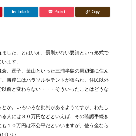
LinkedIn
Pocket
Copy
ました。とはいえ、罰則がない要請という形式で
ています。
倉、逗子、葉山といった三浦半島の周辺部に住ん
す。海岸にはパラソルやテントが張られ、住民以外
で以前と変わらない・・・そういったことはどうな
とか。いろいろな批判があるようですが、わたし
いる人には３０万円などといえば、その確認手続き
にも１０万円は不公平だといいますが、使う金なら
ればいい。