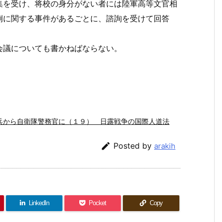
を受け、将校の身分がない者には陸軍高等文官相
例に関する事件があるごとに、諮詢を受けて回答
議についても書かねばならない。
兵から自衛隊警務官に（１９） 日露戦争の国際人道法

Posted by
arakih
LinkedIn
Pocket
Copy