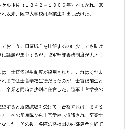
ッケル少佐（１８４２～１９０６年）が招かれ、来
それ以来、陸軍大学校は卒業生を出し続けた。
しておこう。日露戦争を理解するのに少しでも助け
りに話題が集中するが、陸軍幹部養成制度が大きく
には、士官候補生制度が採用された。これはそれま
それまでは士官学校生徒だったのが、士官候補生と
し、卒業と同時に少尉に任官した。陸軍士官学校の
志望すると選抜試験を受けて、合格すれば、まず各
ると、その所属隊から士官学校へ派遣され、卒業す
となった。その後、各隊の将校団の内部選考を経て