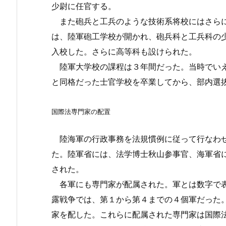
少尉に任官する。
また砲兵と工兵のような技術系将校にはさらに
は、陸軍砲工学校が開かれ、砲兵科と工兵科の
入校した。さらに高等科も設けられた。
陸軍大学校の課程は３年間だった。当時でいえ
と同格だった士官学校を卒業してから、部内選
国際法専門家の配置
陸海軍の行政事務を法規慣例に従って行なわせ
た。陸軍省には、法学博士秋山参事官、海軍省
された。
各軍にも専門家が配属された。軍とは数字で表
露戦争では、第１から第４までの４個軍だった
家を配した。これらに配属された専門家は国際