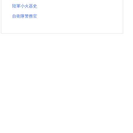
陸軍小火器史
自衛隊警務官