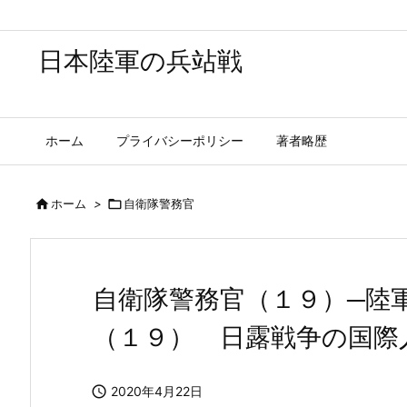
日本陸軍の兵站戦
ホーム
プライバシーポリシー
著者略歴

ホーム
>

自衛隊警務官
自衛隊警務官（１９）─陸
（１９） 日露戦争の国際

2020年4月22日