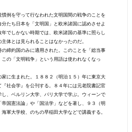
規慣例を守って行なわれた文明国間の戦争のことを
自分たち日本を「文明国」と欧米諸国に認めさせよ
数年でしかない時期では、欧米諸国の基準に照らし
の主体とは見られることはなかったのだ。
の締約国のみに適用された。このことを「総当事
、この「文明戦争」という用語は使われなくなっ
家に生まれた。１８８２（明治１５）年に東京大
て『社会学』を公刊する。８４年には元老院書記官
学し、ベルリン大学、パリ大学で学ぶ。ウィーンで
「帝国憲法論」や「国法学」などを著し、９３（明
、海軍大学校、のちの早稲田大学などで講義する。