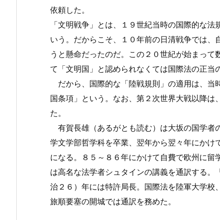
依頼した。
「文明戦争」とは、１９世紀当時の国際的な法
いう。だからこそ、１０年前の日清戦争では、
うと懸命だったのだ。この２０世紀が始まって
て「文明国」と認められなくては国際法の正当
だから、国際的な「陸戦規則」の適用は、当時
国条項」という。なお、第２次世界大戦以降は
た。
有賀長雄（あるがとも読む）は大坂の国学者の
学文学部哲学科を卒業、翌年から翌々年にかけ
になる。８５～８６年にかけて自費で欧州に留
は高名な法学者シュタインの講義を通訳する。
治２６）年には特許局長。国際法を陸軍大学校
旅順要塞の開城では通訳を務めた。