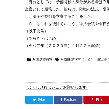
身分としては、予備将校の身分がある者は召集
当官として服務した。彼らは、陸戦の法規・慣
し、訓令や規則を立案することをした。
次回はこれを続けていこう。軍法会議や軍律会
（以下次号）
（あらき・はじめ）
（令和二年（２０２０年）４月２２日配信）

自衛隊警務官

自衛隊警務官（１９）─陸軍憲
よろしければシェアお願いします
Twitter
Facebook
Pin it