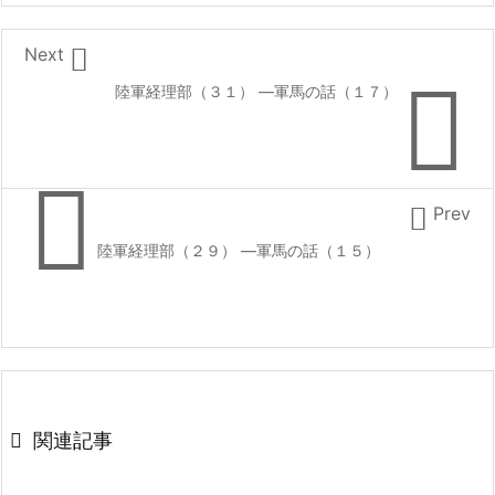

Next

陸軍経理部（３１） ―軍馬の話（１７）


Prev
陸軍経理部（２９） ―軍馬の話（１５）

関連記事