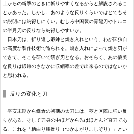
上からの斬撃のときに斬りやすくなるからと解説されるこ
とがあった。しかし、あのような反りくらいではとてもそ
の説明には納得しにくい。むしろ中国製の青龍刀やトルコ
の半月刀の反りなら納得しやすいが。
日本刀は、折り返し鍛錬と焼き入れという、わが国独自
の高度な製作技術で造られる。焼き入れによって焼き刃が
できて、そこを研いで研ぎ刃となる。おそらく、あの優美
な反りは鍛錬のさなかに収縮率の差で出来るのではないか
と思われる。
反りの変化と刀
平安末期から鎌倉の初期の太刀には、茎と区際に強い反
りがある。そして刀身の中ほどから先はほとんど直刀であ
る。これを「柄曲り腰反り（つかまがりこしぞり）」とい