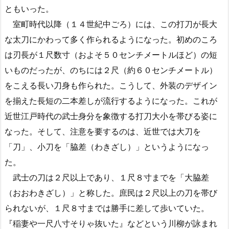
ともいった。
室町時代以降（１４世紀中ごろ）には、この打刀が長大
な太刀にかわって多く作られるようになった。初めのころ
は刃長が１尺数寸（およそ５０センチメートルほど）の短
いものだったが、のちには２尺（約６０センチメートル）
をこえる長い刀身も作られた。こうして、外装のデザイン
を揃えた長短の二本差しが流行するようになった。これが
近世江戸時代の武士身分を象徴する打刀大小を帯びる姿に
なった。そして、注意を要するのは、近世では大刀を
「刀」、小刀を「脇差（わきざし）」というようになっ
た。
武士の刀は２尺以上であり、１尺８寸までを「大脇差
（おおわきざし）」と称した。庶民は２尺以上の刀を帯び
られないが、１尺８寸までは勝手に差して歩いていた。
『稲妻や一尺八寸そりゃ抜いた』などという川柳が詠まれ