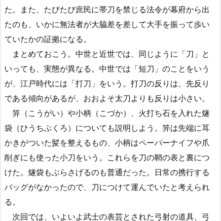
た。また、たびたび庶民に帯刀を禁じる法令が幕府から出
たのも、いかに無法者が大脇差を差して大手を振って歩い
ていたかの証拠になる。
まとめておこう。中世と近世では、同じように「刀」と
いっても、実態が異なる。中世では「短刀」のことをいう
が、江戸時代には「打刀」をいう。打刀の反りは、先反り
である傾向があるが、おおよそ太刀よりも反りは小さい。
笄（こうがい）や小柄（こづか）、火打ち石を入れた燧
袋（ひうちぶくろ）についても説明しよう。笄は先端に耳
かきがついた髪を整えるもの、小柄はペーパーナイフや爪
削ぎにも使った小刀をいう。これらを刀の鞘の表と裏につ
けた。燧袋もぶらさげるのも普通だった。日常の携行する
バッグがなかったので、刀につけて運んでいたと考えられ
る。
次回では、いよいよ武士の表芸とされた弓射の道具、弓