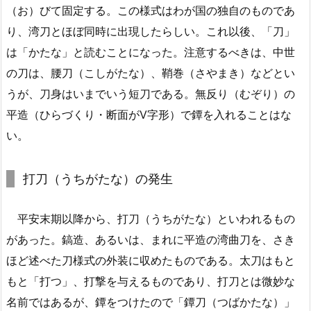
（お）びて固定する。この様式はわが国の独自のものであ
り、湾刀とほぼ同時に出現したらしい。これ以後、「刀」
は「かたな」と読むことになった。注意するべきは、中世
の刀は、腰刀（こしがたな）、鞘巻（さやまき）などとい
うが、刀身はいまでいう短刀である。無反り（むぞり）の
平造（ひらづくり・断面がV字形）で鐔を入れることはな
い。
打刀（うちがたな）の発生
平安末期以降から、打刀（うちがたな）といわれるもの
があった。鎬造、あるいは、まれに平造の湾曲刀を、さき
ほど述べた刀様式の外装に収めたものである。太刀はもと
もと「打つ」、打撃を与えるものであり、打刀とは微妙な
名前ではあるが、鐔をつけたので「鐔刀（つばかたな）」