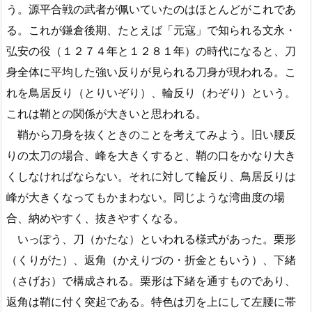
う。源平合戦の武者が佩いていたのはほとんどがこれであ
る。これが鎌倉後期、たとえば「元寇」で知られる文永・
弘安の役（１２７４年と１２８１年）の時代になると、刀
身全体に平均した強い反りが見られる刀身が現われる。こ
れを鳥居反り（とりいぞり）、輪反り（わぞり）という。
これは鞘との関係が大きいと思われる。
鞘から刀身を抜くときのことを考えてみよう。旧い腰反
りの太刀の場合、峰を大きくすると、鞘の口をかなり大き
くしなければならない。それに対して輪反り、鳥居反りは
峰が大きくなってもかまわない。同じような湾曲度の場
合、納めやすく、抜きやすくなる。
いっぽう、刀（かたな）といわれる様式があった。栗形
（くりがた）、返角（かえりづの・折金ともいう）、下緒
（さげお）で構成される。栗形は下緒を通すものであり、
返角は鞘に付く突起である。特色は刃を上にして左腰に帯