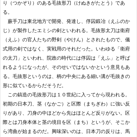
り（つかぞり）のある毛抜形刀（けぬきがたとう）であ
る。
蕨手刀は東北地方で開発、発達し、俘囚鍛冶（えふのか
じ）が製作したエミシの剣といわれる。毛抜形太刀は衛府
（えふ）の官人たちの野剣（やけん）とされたもので、儀
式用の剣ではなく、実戦用のそれだった。いわゆる「衛府
の太刀」といわれ、院政の時代には俘囚は「えふ」と呼ば
れるようになったが、そのせいではないかという意見もあ
る。毛抜形というのは、柄の中央にある細い溝が毛抜きの
形に似ているからだそうだ。
この鎬造の毛抜形刀は１０世紀に入ってから現われる。
初期の日本刀、茎（なかご）と区際（まちぎわ）に強い反
りがあり、刀身の中ほどから先はほとんど反りがない。区
際とは刀身本体と茎の境目を区（まち）というが、そこか
ら湾曲が始まるのだ。興味深いのは、日本刀の反りは、馬