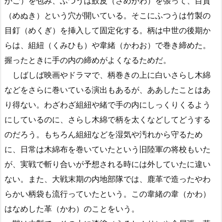
かご）を包み、ふつうは鮫皮（さめがわ）を張って、目貫
（めぬき）という穴が開いている。そこにふつうは竹製の
目釘（めくぎ）を挿入して固定化する。柄は中世の後期か
らは、組紐（くみひも）や韋緒（かわお）で巻き締めた。
握ったときに手の内の締めがよくなるためだ。
しばしば映画やドラマで、柄巻きの上に白いさらし木綿
などをさらに巻いている演出もあるが、ああしたことはあ
り得ない。わざわざ組紐や緒で手の内にしっくりくるよう
にしているのに、さらし木綿で柄を太くなどしてどうする
のだろう。もちろん組紐などを湿気や汚れから守るため
に、日常は木綿布を巻いていたという旧陸軍の将校もいた
が、実戦で斬り合いが予想される時には外していたに違い
ない。また、大戦末期の内地部隊では、鹿革で造ったやわ
らかい柄袋も流行っていたという。この韋緒の韋（かわ）
はなめした革（かわ）のことをいう。