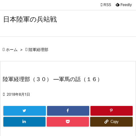

RSS
Feedly

メニュ
日本陸軍の兵站戦

サイド

前へ

ホーム
>

陸軍経理部

次へ

陸軍経理部（３０） ―軍馬の話（１６）
検索

2018年8月1日
Copy