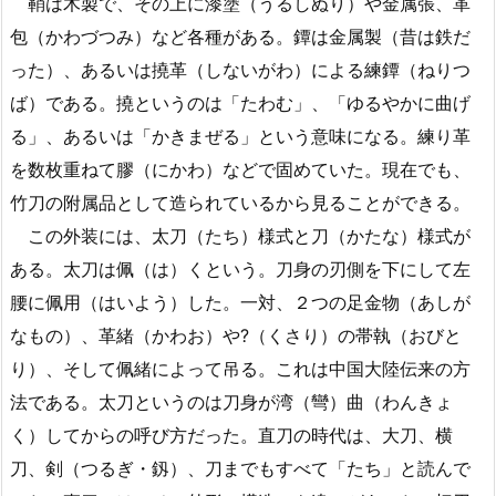
鞘は木製で、その上に漆塗（うるしぬり）や金属張、革
包（かわづつみ）など各種がある。鐔は金属製（昔は鉄だ
った）、あるいは撓革（しないがわ）による練鐔（ねりつ
ば）である。撓というのは「たわむ」、「ゆるやかに曲げ
る」、あるいは「かきまぜる」という意味になる。練り革
を数枚重ねて膠（にかわ）などで固めていた。現在でも、
竹刀の附属品として造られているから見ることができる。
この外装には、太刀（たち）様式と刀（かたな）様式が
ある。太刀は佩（は）くという。刀身の刃側を下にして左
腰に佩用（はいよう）した。一対、２つの足金物（あしが
なもの）、革緒（かわお）や?（くさり）の帯執（おびと
り）、そして佩緒によって吊る。これは中国大陸伝来の方
法である。太刀というのは刀身が湾（彎）曲（わんきょ
く）してからの呼び方だった。直刀の時代は、大刀、横
刀、剣（つるぎ・釼）、刀までもすべて「たち」と読んで