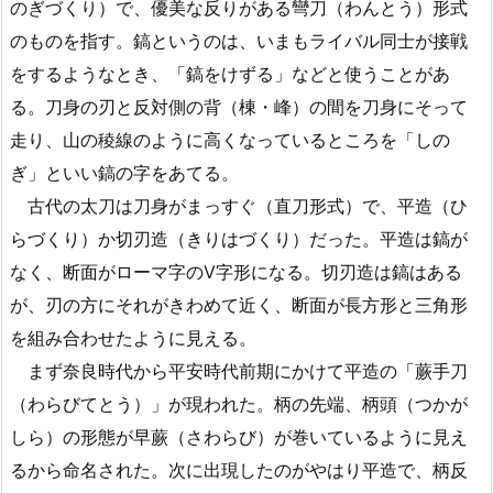
のぎづくり）で、優美な反りがある彎刀（わんとう）形式
のものを指す。鎬というのは、いまもライバル同士が接戦
をするようなとき、「鎬をけずる」などと使うことがあ
る。刀身の刃と反対側の背（棟・峰）の間を刀身にそって
走り、山の稜線のように高くなっているところを「しの
ぎ」といい鎬の字をあてる。
古代の太刀は刀身がまっすぐ（直刀形式）で、平造（ひ
らづくり）か切刃造（きりはづくり）だった。平造は鎬が
なく、断面がローマ字のV字形になる。切刃造は鎬はある
が、刃の方にそれがきわめて近く、断面が長方形と三角形
を組み合わせたように見える。
まず奈良時代から平安時代前期にかけて平造の「蕨手刀
（わらびてとう）」が現われた。柄の先端、柄頭（つかが
しら）の形態が早蕨（さわらび）が巻いているように見え
るから命名された。次に出現したのがやはり平造で、柄反