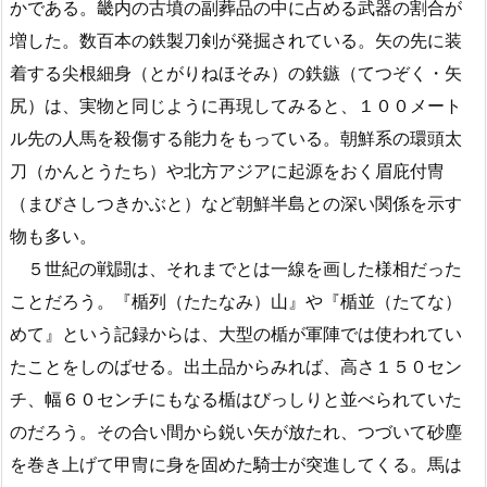
かである。畿内の古墳の副葬品の中に占める武器の割合が
増した。数百本の鉄製刀剣が発掘されている。矢の先に装
着する尖根細身（とがりねほそみ）の鉄鏃（てつぞく・矢
尻）は、実物と同じように再現してみると、１００メート
ル先の人馬を殺傷する能力をもっている。朝鮮系の環頭太
刀（かんとうたち）や北方アジアに起源をおく眉庇付冑
（まびさしつきかぶと）など朝鮮半島との深い関係を示す
物も多い。
５世紀の戦闘は、それまでとは一線を画した様相だった
ことだろう。『楯列（たたなみ）山』や『楯並（たてな）
めて』という記録からは、大型の楯が軍陣では使われてい
たことをしのばせる。出土品からみれば、高さ１５０セン
チ、幅６０センチにもなる楯はびっしりと並べられていた
のだろう。その合い間から鋭い矢が放たれ、つづいて砂塵
を巻き上げて甲冑に身を固めた騎士が突進してくる。馬は