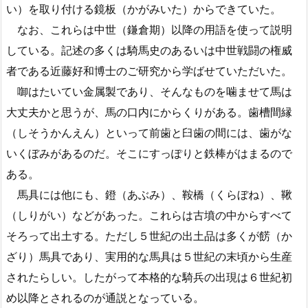
い）を取り付ける鏡板（かがみいた）からできていた。
なお、これらは中世（鎌倉期）以降の用語を使って説明
している。記述の多くは騎馬史のあるいは中世戦闘の権威
者である近藤好和博士のご研究から学ばせていただいた。
啣はたいてい金属製であり、そんなものを噛ませて馬は
大丈夫かと思うが、馬の口内にからくりがある。歯槽間縁
（しそうかんえん）といって前歯と臼歯の間には、歯がな
いくぼみがあるのだ。そこにすっぽりと鉄棒がはまるので
ある。
馬具には他にも、鐙（あぶみ）、鞍橋（くらぼね）、鞦
（しりがい）などがあった。これらは古墳の中からすべて
そろって出土する。ただし５世紀の出土品は多くが餝（か
ざり）馬具であり、実用的な馬具は５世紀の末頃から生産
されたらしい。したがって本格的な騎兵の出現は６世紀初
め以降とされるのが通説となっている。