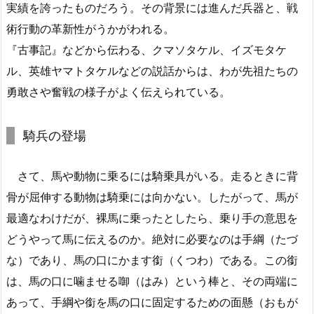
実績を誇ったものだろう。その背景には進んだ兵器と、戦
術行動の革新性がうかがわれる。
『古事記』などから伝わる、クマソタケル、イズモタケ
ル、英雄ヤマトタケルなどの説話からは、わが先祖たちの
勇敢さや奮戦の様子がよく伝えられている。
騎兵の登場
さて、馬や動物に乗るには騎乗具がいる。走るときに背
骨が屈伸する動物は騎乗には向かない。したがって、馬が
最適なわけだが、裸馬に乗ったとしたら、乗り手の意思を
どうやって馬に伝えるのか。絶対に必要なのは手綱（たづ
な）であり、馬の口にかます銜（くつわ）である。この銜
は、馬の口に噛ませる啣（はみ）という棒と、その両端に
あって、手綱や銜を馬の口に固定するための面懸（おもが