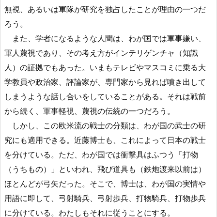
無視、あるいは軍隊が研究を独占したことが理由の一つだ
ろう。
また、学者になるような人間は、わが国では軍事嫌い、
軍人蔑視であり、その考え方がインテリゲンチャ（知識
人）の証拠でもあった。いまもテレビやマスコミに乗る大
学教員や政治家、評論家が、専門家から見れば噴き出して
しまうような話し合いをしていることがある。それは戦前
から続く、軍事軽視、蔑視の伝統の一つだろう。
しかし、この欧米流の戦士の分類は、わが国の武士の研
究にも適用できる。近藤博士も、これによって日本の戦士
を分けている。ただ、わが国では衝撃具はふつう「打物
（うちもの）」といわれ、飛び道具も（鉄炮渡来以前は）
ほとんどが弓矢だった。そこで、博士は、わが国の実情や
用語に即して、弓射騎兵、弓射歩兵、打物騎兵、打物歩兵
に分けている。わたしもそれに従うことにする。