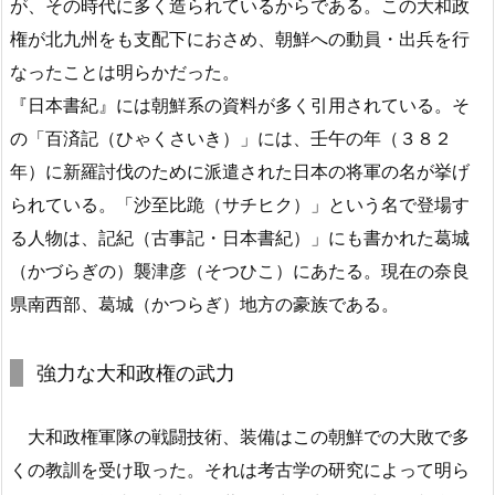
が、その時代に多く造られているからである。この大和政
権が北九州をも支配下におさめ、朝鮮への動員・出兵を行
なったことは明らかだった。
『日本書紀』には朝鮮系の資料が多く引用されている。そ
の「百済記（ひゃくさいき）」には、壬午の年（３８２
年）に新羅討伐のために派遣された日本の将軍の名が挙げ
られている。「沙至比跪（サチヒク）」という名で登場す
る人物は、記紀（古事記・日本書紀）」にも書かれた葛城
（かづらぎの）襲津彦（そつひこ）にあたる。現在の奈良
県南西部、葛城（かつらぎ）地方の豪族である。
強力な大和政権の武力
大和政権軍隊の戦闘技術、装備はこの朝鮮での大敗で多
くの教訓を受け取った。それは考古学の研究によって明ら