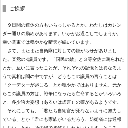
ご挨拶
９日間の連休の方もいらっしゃるとか。わたしはカレン
ダー通りの勤めがあります。いかがお過ごしでしょうか。
幸い関東では穏やかな晴天が続いています。
さて、またまた自衛隊に対しての嫌がらせがありまし
た。某党のK議員です。「国民の敵」と３等空佐に罵られた
とか。互いに言ったことが、それぞれの記憶とは異なるよ
うで真相は闇の中ですが、どうもこの議員の言うことは
「クーデターが起こる」とか穏やかではありません。元か
らこの議員の方は、戦争になったら亡命するとかいろいろ
と、多少誇大妄想（あるいは虚言）の癖があるようです。
それにしても、「君たち自衛官が死なないように努力し
ている」とか「君にも家族がいるだろう、防衛省には通報
しない」とか、その場で和解をしたといいます。ところ