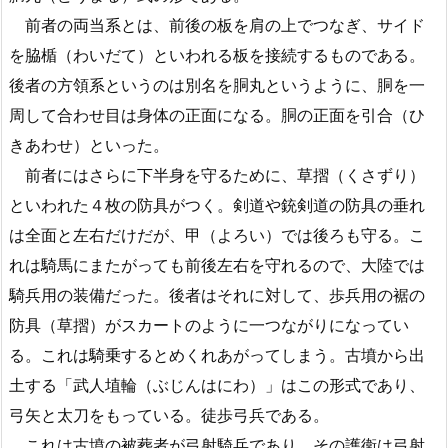
前者の両当系とは、前後の板を肩の上でつなぎ、サイド
を脇楯（わいだて）といわれる板を接続するものである。
後者の方領系というのは別名を胴丸というように、胴を一
周して合わせ目は身体の正面になる。胴の正面を引合（ひ
きあわせ）といった。
前者にはさらに下半身を守るために、草摺（くさずり）
といわれた４枚の防具がつく。剣道や銃剣道の防具の垂れ
は全面と左右だけだが、甲（よろい）では後ろも守る。こ
れは騎馬にまたがっても前後左右を守れるので、大陸では
騎兵用の装備だった。後者はそれに対して、歩兵用の裾の
防具（草摺）がスカートのように一つながりになってい
る。これは騎乗するとめくれあがってしまう。古墳から出
土する「武人埴輪（ぶじんはにわ）」はこの形式であり、
弓矢と太刀をもっている。徒歩弓兵である。
これは古墳の被葬者が弓射騎兵であり、その護衛は弓射