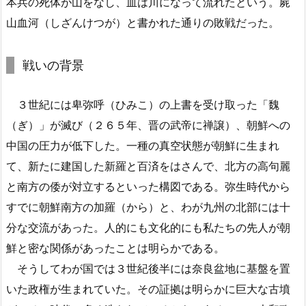
本兵の死体が山をなし、血は川になって流れたという。屍
山血河（しざんけつが）と書かれた通りの敗戦だった。
戦いの背景
３世紀には卑弥呼（ひみこ）の上書を受け取った「魏
（ぎ）」が滅び（２６５年、晋の武帝に禅譲）、朝鮮への
中国の圧力が低下した。一種の真空状態が朝鮮に生まれ
て、新たに建国した新羅と百済をはさんで、北方の高句麗
と南方の倭が対立するといった構図である。弥生時代から
すでに朝鮮南方の加羅（から）と、わが九州の北部には十
分な交流があった。人的にも文化的にも私たちの先人が朝
鮮と密な関係があったことは明らかである。
そうしてわが国では３世紀後半には奈良盆地に基盤を置
いた政権が生まれていた。その証拠は明らかに巨大な古墳