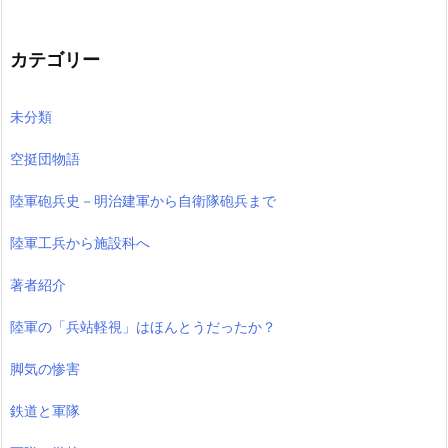
カテゴリー
未分類
空挺団物語
陸軍砲兵史－明治建軍から自衛隊砲兵まで
陸軍工兵から施設科へ
著者紹介
陸軍の「兵站軽視」はほんとうだったか？
脚気の惨害
鉄道と軍隊