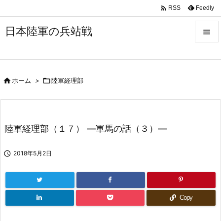

Feedly
RSS
日本陸軍の兵站戦


メニュ


ホーム
>

陸軍経理部
サイド

前へ

陸軍経理部（１７） ―軍馬の話（３）―
次へ


2018年5月2日
検索
Copy