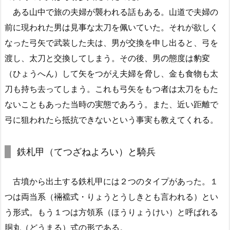
ある山中で旅の夫婦が襲われる話もある。山道で夫婦の
前に現われた男は見事な太刀を佩いていた。それが欲しく
なった弓矢で武装した夫は、男が交換を申し出ると、弓を
渡し、太刀と交換してしまう。その後、男の態度は豹変
（ひょうへん）して矢をつがえ夫婦を脅し、金も食物も太
刀も持ち去ってしまう。これも弓矢をもつ者は太刀をもた
ないこともあった当時の実態であろう。また、近い距離で
弓に狙われたら抵抗できないという事実も教えてくれる。
鉄札甲（てつざねよろい）と騎兵
古墳から出土する鉄札甲には２つのタイプがあった。１
つは両当系（裲襠式・りょうとうしきとも言われる）とい
う形式。もう１つは方領系（ほうりょうけい）と呼ばれる
胴丸（どうまる）式の形である。