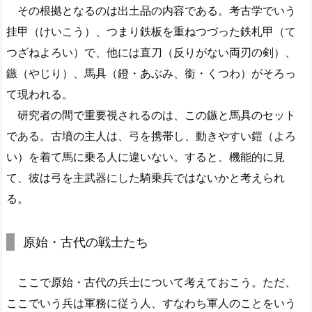
その根拠となるのは出土品の内容である。考古学でいう
挂甲（けいこう）、つまり鉄板を重ねつづった鉄札甲（て
つざねよろい）で、他には直刀（反りがない両刃の剣）、
鏃（やじり）、馬具（鐙・あぶみ、銜・くつわ）がそろっ
て現われる。
研究者の間で重要視されるのは、この鏃と馬具のセット
である。古墳の主人は、弓を携帯し、動きやすい鎧（よろ
い）を着て馬に乗る人に違いない。すると、機能的に見
て、彼は弓を主武器にした騎乗兵ではないかと考えられ
る。
原始・古代の戦士たち
ここで原始・古代の兵士について考えておこう。ただ、
ここでいう兵は軍務に従う人、すなわち軍人のことをいう