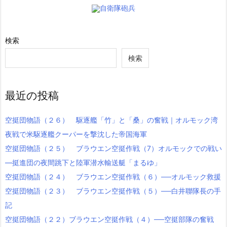
自衛隊砲兵
検索
検索
最近の投稿
空挺団物語（２６） 駆逐艦「竹」と「桑」の奮戦｜オルモック湾
夜戦で米駆逐艦クーパーを撃沈した帝国海軍
空挺団物語（２５） ブラウエン空挺作戦（7）オルモックでの戦い
―挺進団の夜間跳下と陸軍潜水輸送艇「まるゆ」
空挺団物語（２４） ブラウエン空挺作戦（６）──オルモック救援
空挺団物語（２３） ブラウエン空挺作戦（５）──白井聯隊長の手
記
空挺団物語（２２）ブラウエン空挺作戦（４）──空挺部隊の奮戦