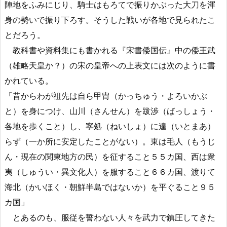
陣地をふみにじり、騎士はもろてで振りかぶった大刀を渾
身の勢いで振り下ろす。そうした戦いが各地で見られたこ
とだろう。
教科書や資料集にも書かれる『宋書倭国伝』中の倭王武
（雄略天皇か？）の宋の皇帝への上表文には次のように書
かれている。
「昔からわが祖先は自ら甲冑（かっちゅう・よろいかぶ
と）を身につけ、山川（さんせん）を跋渉（ばっしょう・
各地を歩くこと）し、寧処（ねいしょ）に遑（いとまあ）
らず（一か所に安定したことがない）。東は毛人（もうじ
ん・現在の関東地方の民）を征すること５５カ国、西は衆
夷（しゅうい・異文化人）を服すること６６カ国、渡りて
海北（かいほく・朝鮮半島ではないか）を平ぐること９５
カ国」
とあるのも、服従を誓わない人々を武力で鎮圧してきた