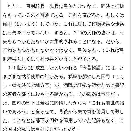
ただし、弓射騎兵・歩兵は弓矢だけでなく、同時に打物
をもっているのが普通である。刀剣を帯びるか、もしくは
佩用（はいよう）していた。これに対して打物騎兵や歩兵
は弓矢をもっていない。すると、２つの兵種の違いは、弓
矢をもつかもたないかに集約されることになる。だから、
打物をもつかもたないかではなく、弓矢をもっていれば弓
射騎兵もしくは弓射歩兵ということができる。
１１世紀には成立したといわれる『今昔物語』には、さ
まざまな武器使用の話がある。私腹を肥やした国司（こく
し・律令時代の地方官）が、汚職の証拠を消すために書記
の若者を部下に殺させる話がある。その凶器は弓矢だっ
た。国司の部下は若者に同情しながらも「これも前世の報
いであろう」と座らせて、背後から矢で首を射貫して殺し
た。これなどは部下が刀剣を佩用していた記録もなく、こ
の国司の私兵は弓射歩兵だったのだ。