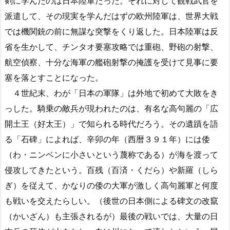
剣に学んだのは日本陸軍だった。それに対して観戦武官を
派遣して、その現実を学んだはずの欧州陸軍は、世界大戦
では機関銃の前に無謀な突撃をくり返した。日本陸軍は反
省を生かして、チンタオ要塞攻略では重砲、野砲の射撃、
航空偵察、十分な海軍の艦砲射撃の掩護を受けて見事に要
塞を落とすことになった。
４世紀末、わが「日本の軍隊」は外地で初めて大敗をき
っした。騎乗の敵兵が現われたのは、有名な高句麗の「広
開土王（好太王）」で知られる時代だろう。その遺蹟を語
る「石碑」によれば、辛卯の年（西暦３９１年）には倭
（わ・ニンベンに小さいという蔑称である）が海を渡って
侵攻してきたという。百残（百済・くだら）や新羅（しら
ぎ）を従えて、かなりの倭の大軍が激しく高句麗軍と何度
も戦いを交えたらしい。（後世の日本側による碑文の改竄
（かいざん）も主張されるが）最後の戦いでは、大量の日