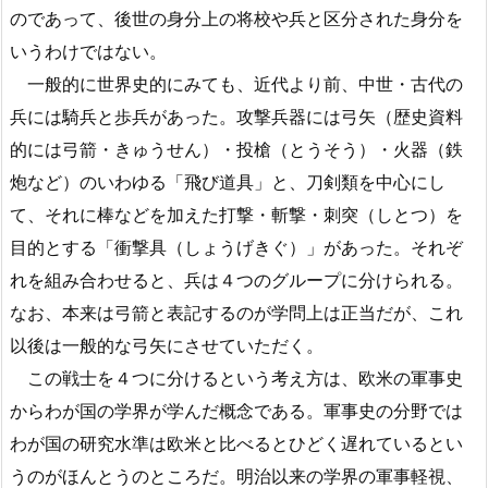
のであって、後世の身分上の将校や兵と区分された身分を
いうわけではない。
一般的に世界史的にみても、近代より前、中世・古代の
兵には騎兵と歩兵があった。攻撃兵器には弓矢（歴史資料
的には弓箭・きゅうせん）・投槍（とうそう）・火器（鉄
炮など）のいわゆる「飛び道具」と、刀剣類を中心にし
て、それに棒などを加えた打撃・斬撃・刺突（しとつ）を
目的とする「衝撃具（しょうげきぐ）」があった。それぞ
れを組み合わせると、兵は４つのグループに分けられる。
なお、本来は弓箭と表記するのが学問上は正当だが、これ
以後は一般的な弓矢にさせていただく。
この戦士を４つに分けるという考え方は、欧米の軍事史
からわが国の学界が学んだ概念である。軍事史の分野では
わが国の研究水準は欧米と比べるとひどく遅れているとい
うのがほんとうのところだ。明治以来の学界の軍事軽視、