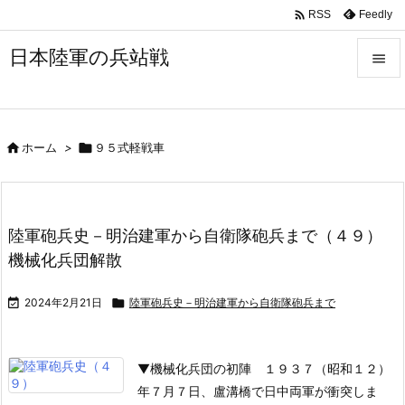

Feedly
RSS
日本陸軍の兵站戦


メニュ


ホーム
>

９５式軽戦車
サイド

前へ

陸軍砲兵史－明治建軍から自衛隊砲兵まで（４９）
次へ
機械化兵団解散

検索

2024年2月21日

陸軍砲兵史－明治建軍から自衛隊砲兵まで
▼機械化兵団の初陣
１９３７（昭和１２）
年７月７日、盧溝橋で日中両軍が衝突しま