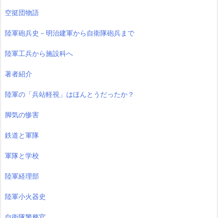
空挺団物語
陸軍砲兵史－明治建軍から自衛隊砲兵まで
陸軍工兵から施設科へ
著者紹介
陸軍の「兵站軽視」はほんとうだったか？
脚気の惨害
鉄道と軍隊
軍隊と学校
陸軍経理部
陸軍小火器史
自衛隊警務官