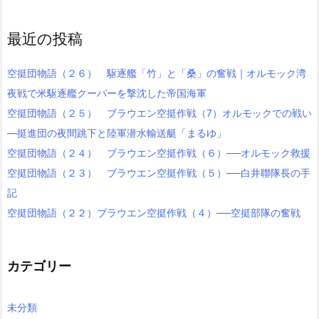
最近の投稿
空挺団物語（２６） 駆逐艦「竹」と「桑」の奮戦｜オルモック湾
夜戦で米駆逐艦クーパーを撃沈した帝国海軍
空挺団物語（２５） ブラウエン空挺作戦（7）オルモックでの戦い
―挺進団の夜間跳下と陸軍潜水輸送艇「まるゆ」
空挺団物語（２４） ブラウエン空挺作戦（６）──オルモック救援
空挺団物語（２３） ブラウエン空挺作戦（５）──白井聯隊長の手
記
空挺団物語（２２）ブラウエン空挺作戦（４）──空挺部隊の奮戦
カテゴリー
未分類