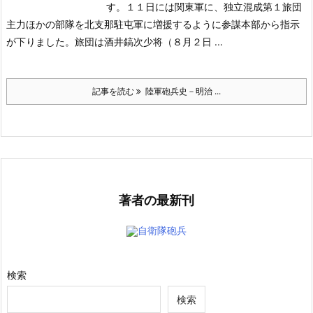
す。１１日には関東軍に、独立混成第１旅団
主力ほかの部隊を北支那駐屯軍に増援するように参謀本部から指示
が下りました。旅団は酒井鎬次少将（８月２日 ...
記事を読む
陸軍砲兵史－明治 ...
著者の最新刊
自衛隊砲兵
検索
検索