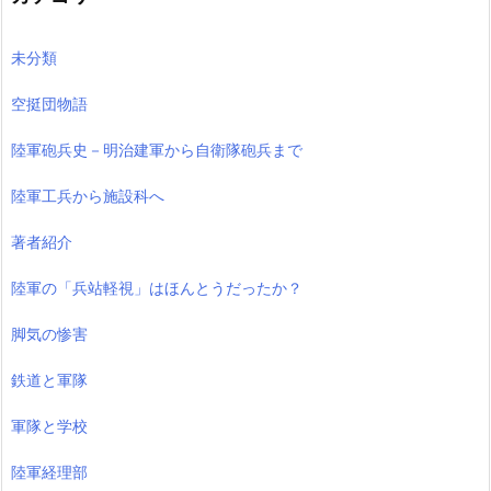
未分類
空挺団物語
陸軍砲兵史－明治建軍から自衛隊砲兵まで
陸軍工兵から施設科へ
著者紹介
陸軍の「兵站軽視」はほんとうだったか？
脚気の惨害
鉄道と軍隊
軍隊と学校
陸軍経理部