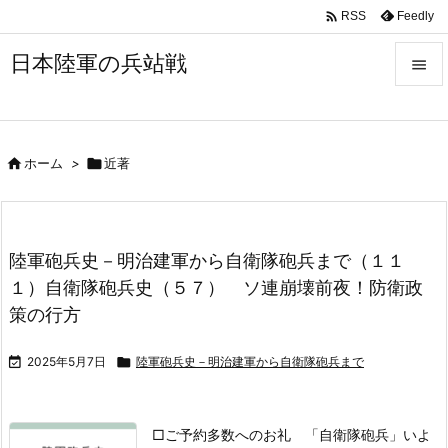

Feedly
RSS
日本陸軍の兵站戦


メニュ


ホーム
>

近著
サイド

前へ

陸軍砲兵史－明治建軍から自衛隊砲兵まで（１１
次へ
１）自衛隊砲兵史（５７） ソ連崩壊前夜！防衛政

策の行方
検索

2025年5月7日

陸軍砲兵史－明治建軍から自衛隊砲兵まで
□ご予約多数へのお礼
「自衛隊砲兵」いよ