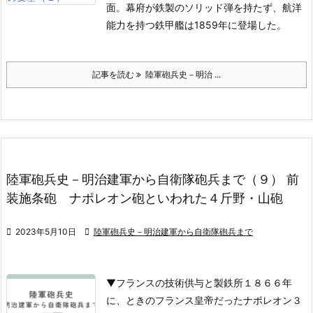
面。幕府が鉄製のソリッド弾を持たず、航洋
能力を持つ鉄甲艦は1859年に登場した。
記事を読む
陸軍砲兵史－明治 ...
陸軍砲兵史－明治建軍から自衛隊砲兵まで（９） 前
装施条砲 ナポレオン砲といわれた４斤野・山砲

2023年5月10日

陸軍砲兵史－明治建軍から自衛隊砲兵まで
▼フランスの技術供与と製鉄所
１８６６年
に、ときのフランス皇帝だったナポレオン３