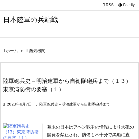

RSS
Feedly

メニュ
日本陸軍の兵站戦

サイド

前へ

ホーム
>

蒸気機関

次へ

陸軍砲兵史－明治建軍から自衛隊砲兵まで（１３）
検索
東京湾防衛の要塞（１）

2023年6月7日

陸軍砲兵史－明治建軍から自衛隊砲兵まで
幕末の日本はアヘン戦争の情報により大砲の
開発を禁止され、防備も不十分で黒船に直