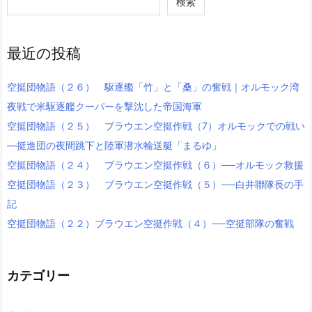
検索
最近の投稿
空挺団物語（２６） 駆逐艦「竹」と「桑」の奮戦｜オルモック湾
夜戦で米駆逐艦クーパーを撃沈した帝国海軍
空挺団物語（２５） ブラウエン空挺作戦（7）オルモックでの戦い
―挺進団の夜間跳下と陸軍潜水輸送艇「まるゆ」
空挺団物語（２４） ブラウエン空挺作戦（６）──オルモック救援
空挺団物語（２３） ブラウエン空挺作戦（５）──白井聯隊長の手
記
空挺団物語（２２）ブラウエン空挺作戦（４）──空挺部隊の奮戦
カテゴリー