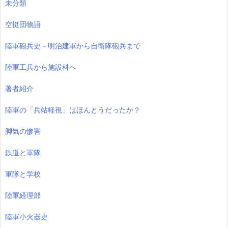
未分類
空挺団物語
陸軍砲兵史－明治建軍から自衛隊砲兵まで
陸軍工兵から施設科へ
著者紹介
陸軍の「兵站軽視」はほんとうだったか？
脚気の惨害
鉄道と軍隊
軍隊と学校
陸軍経理部
陸軍小火器史