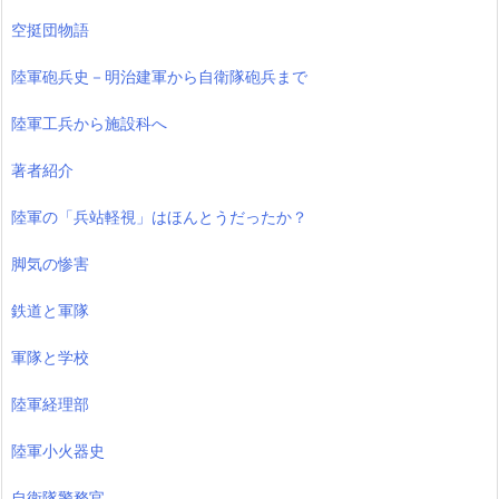
空挺団物語
陸軍砲兵史－明治建軍から自衛隊砲兵まで
陸軍工兵から施設科へ
著者紹介
陸軍の「兵站軽視」はほんとうだったか？
脚気の惨害
鉄道と軍隊
軍隊と学校
陸軍経理部
陸軍小火器史
自衛隊警務官