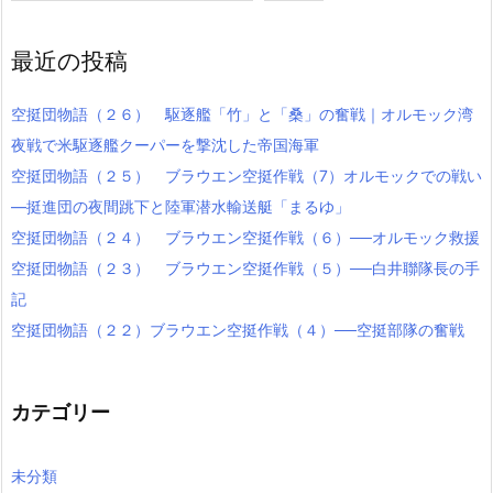
最近の投稿
空挺団物語（２６） 駆逐艦「竹」と「桑」の奮戦｜オルモック湾
夜戦で米駆逐艦クーパーを撃沈した帝国海軍
空挺団物語（２５） ブラウエン空挺作戦（7）オルモックでの戦い
―挺進団の夜間跳下と陸軍潜水輸送艇「まるゆ」
空挺団物語（２４） ブラウエン空挺作戦（６）──オルモック救援
空挺団物語（２３） ブラウエン空挺作戦（５）──白井聯隊長の手
記
空挺団物語（２２）ブラウエン空挺作戦（４）──空挺部隊の奮戦
カテゴリー
未分類