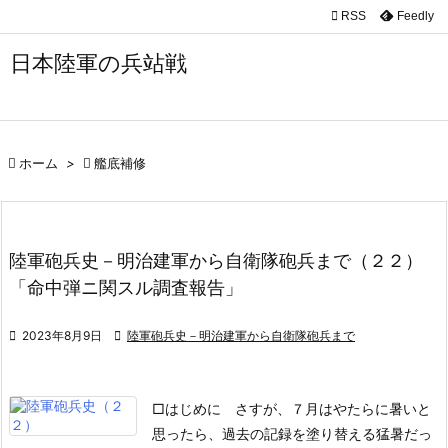

RSS
Feedly

メニュ
日本陸軍の兵站戦

サイド

前へ

ホーム
>

艦底補修

次へ

陸軍砲兵史－明治建軍から自衛隊砲兵まで（２２）
検索
「命中弾ニ関スル調査報告」

2023年8月9日

陸軍砲兵史－明治建軍から自衛隊砲兵まで
□はじめに
さすが、７月はやたらに暑いと
思ったら、過去の記録を塗り替える猛暑だっ