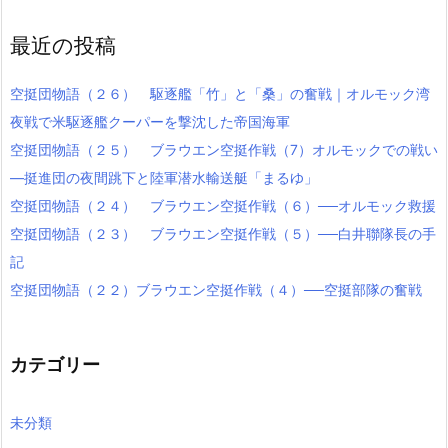
最近の投稿
空挺団物語（２６） 駆逐艦「竹」と「桑」の奮戦｜オルモック湾
夜戦で米駆逐艦クーパーを撃沈した帝国海軍
空挺団物語（２５） ブラウエン空挺作戦（7）オルモックでの戦い
―挺進団の夜間跳下と陸軍潜水輸送艇「まるゆ」
空挺団物語（２４） ブラウエン空挺作戦（６）──オルモック救援
空挺団物語（２３） ブラウエン空挺作戦（５）──白井聯隊長の手
記
空挺団物語（２２）ブラウエン空挺作戦（４）──空挺部隊の奮戦
カテゴリー
未分類