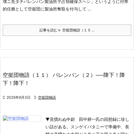
壊ニ先タチパレンバン製油所ヲ占領確保スヘシ」というように付帯
的任務として空挺団に製油所奪取を付与して ...
記事を読む
空挺団物語（１５ ...
空挺団物語（１１） パレンバン（２）──降下！降
下！降下！

2025年9月3日

空挺団物語
▼見慣れぬ中尉
田中耕一氏の回想録に珍し
い話がある。スンゲイパタニーで準備中、長