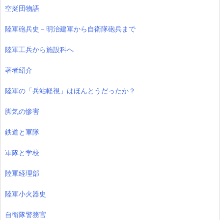
空挺団物語
陸軍砲兵史－明治建軍から自衛隊砲兵まで
陸軍工兵から施設科へ
著者紹介
陸軍の「兵站軽視」はほんとうだったか？
脚気の惨害
鉄道と軍隊
軍隊と学校
陸軍経理部
陸軍小火器史
自衛隊警務官