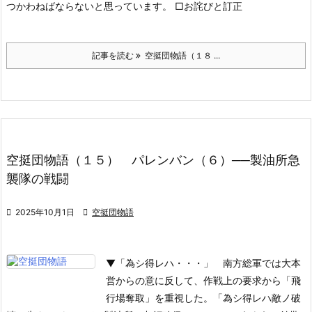
つかわねばならないと思っています。
□お詫びと訂正
記事を読む
空挺団物語（１８ ...
空挺団物語（１５） パレンバン（６）──製油所急
襲隊の戦闘

2025年10月1日

空挺団物語
▼「為シ得レハ・・・」
南方総軍では大本
営からの意に反して、作戦上の要求から「飛
行場奪取」を重視した。「為シ得レハ敵ノ破