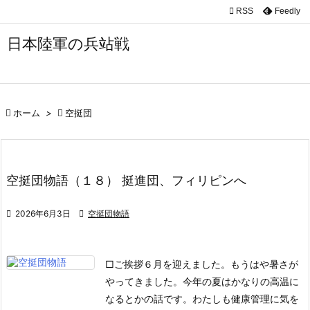

RSS
Feedly

メニュ
日本陸軍の兵站戦

サイド

前へ

ホーム
>

空挺団

次へ

空挺団物語（１８） 挺進団、フィリピンへ
検索

2026年6月3日

空挺団物語
□ご挨拶
６月を迎えました。もうはや暑さが
やってきました。今年の夏はかなりの高温に
なるとかの話です。わたしも健康管理に気を