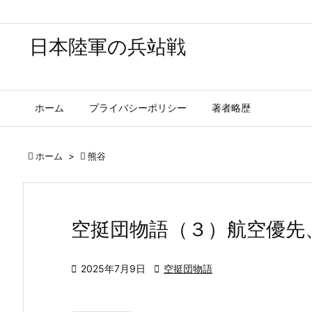
日本陸軍の兵站戦
ホーム
プライバシーポリシー
著者略歴

ホーム
>

熊谷
空挺団物語（３）航空優先

2025年7月9日

空挺団物語