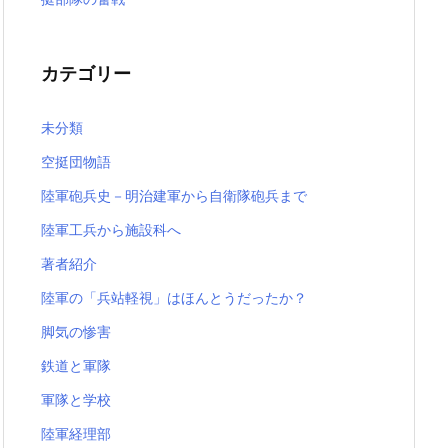
カテゴリー
未分類
空挺団物語
陸軍砲兵史－明治建軍から自衛隊砲兵まで
陸軍工兵から施設科へ
著者紹介
陸軍の「兵站軽視」はほんとうだったか？
脚気の惨害
鉄道と軍隊
軍隊と学校
陸軍経理部