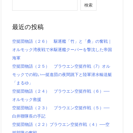
検索
最近の投稿
空挺団物語（２６） 駆逐艦「竹」と「桑」の奮戦｜
オルモック湾夜戦で米駆逐艦クーパーを撃沈した帝国
海軍
空挺団物語（２５） ブラウエン空挺作戦（7）オル
モックでの戦い―挺進団の夜間跳下と陸軍潜水輸送艇
「まるゆ」
空挺団物語（２４） ブラウエン空挺作戦（６）──
オルモック救援
空挺団物語（２３） ブラウエン空挺作戦（５）──
白井聯隊長の手記
空挺団物語（２２）ブラウエン空挺作戦（４）──空
挺部隊の奮戦