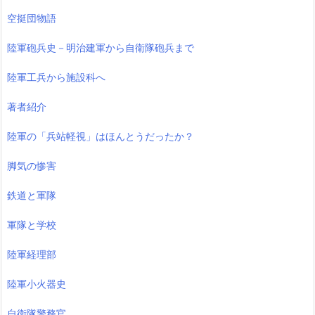
空挺団物語
陸軍砲兵史－明治建軍から自衛隊砲兵まで
陸軍工兵から施設科へ
著者紹介
陸軍の「兵站軽視」はほんとうだったか？
脚気の惨害
鉄道と軍隊
軍隊と学校
陸軍経理部
陸軍小火器史
自衛隊警務官