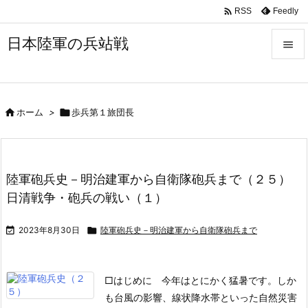

Feedly
RSS
日本陸軍の兵站戦


メニュ


ホーム
>

歩兵第１旅団長
サイド

前へ

陸軍砲兵史－明治建軍から自衛隊砲兵まで（２５）
次へ
日清戦争・砲兵の戦い（１）

検索

2023年8月30日

陸軍砲兵史－明治建軍から自衛隊砲兵まで
□はじめに
今年はとにかく猛暑です。しか
も台風の影響、線状降水帯といった自然災害