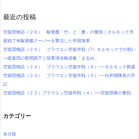
最近の投稿
空挺団物語（２６） 駆逐艦「竹」と「桑」の奮戦｜オルモック湾
夜戦で米駆逐艦クーパーを撃沈した帝国海軍
空挺団物語（２５） ブラウエン空挺作戦（7）オルモックでの戦い
―挺進団の夜間跳下と陸軍潜水輸送艇「まるゆ」
空挺団物語（２４） ブラウエン空挺作戦（６）──オルモック救援
空挺団物語（２３） ブラウエン空挺作戦（５）──白井聯隊長の手
記
空挺団物語（２２）ブラウエン空挺作戦（４）──空挺部隊の奮戦
カテゴリー
未分類