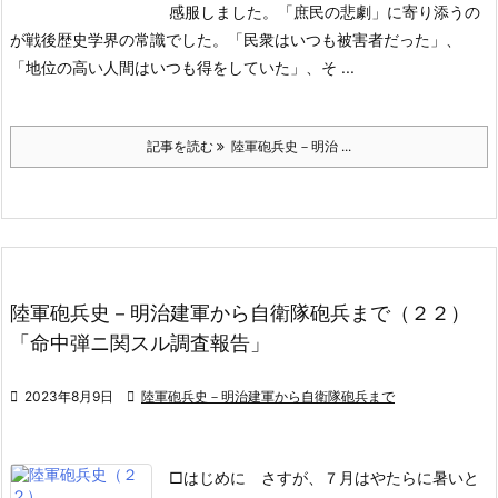
感服しました。「庶民の悲劇」に寄り添うの
が戦後歴史学界の常識でした。「民衆はいつも被害者だった」、
「地位の高い人間はいつも得をしていた」、そ ...
記事を読む
陸軍砲兵史－明治 ...
陸軍砲兵史－明治建軍から自衛隊砲兵まで（２２）
「命中弾ニ関スル調査報告」

2023年8月9日

陸軍砲兵史－明治建軍から自衛隊砲兵まで
□はじめに
さすが、７月はやたらに暑いと