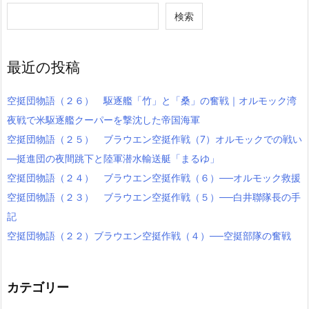
検索
最近の投稿
空挺団物語（２６） 駆逐艦「竹」と「桑」の奮戦｜オルモック湾
夜戦で米駆逐艦クーパーを撃沈した帝国海軍
空挺団物語（２５） ブラウエン空挺作戦（7）オルモックでの戦い
―挺進団の夜間跳下と陸軍潜水輸送艇「まるゆ」
空挺団物語（２４） ブラウエン空挺作戦（６）──オルモック救援
空挺団物語（２３） ブラウエン空挺作戦（５）──白井聯隊長の手
記
空挺団物語（２２）ブラウエン空挺作戦（４）──空挺部隊の奮戦
カテゴリー