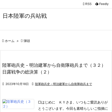

RSS
Feedly

メニュ
日本陸軍の兵站戦

サイド

前へ

ホーム
>

弾頭

次へ

陸軍砲兵史－明治建軍から自衛隊砲兵まで（３２）
検索
日露戦争の総決算（２）

2023年10月18日

陸軍砲兵史－明治建軍から自衛隊砲兵まで
□はじめに
ＫＹさま、いつもご愛読ありが
とうございます。今回も素晴らしいご指摘に