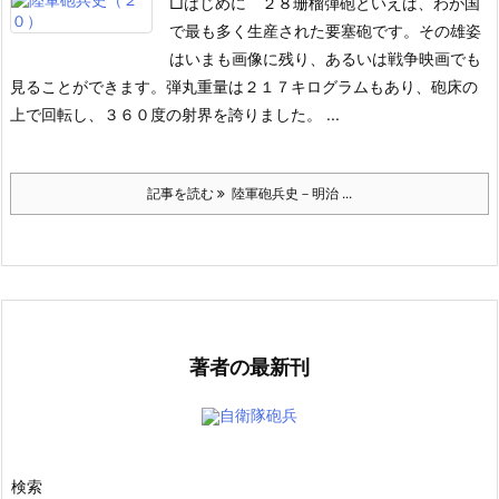
□はじめに
２８珊榴弾砲といえば、わが国
で最も多く生産された要塞砲です。その雄姿
はいまも画像に残り、あるいは戦争映画でも
見ることができます。弾丸重量は２１７キログラムもあり、砲床の
上で回転し、３６０度の射界を誇りました。 ...
記事を読む
陸軍砲兵史－明治 ...
著者の最新刊
自衛隊砲兵
検索