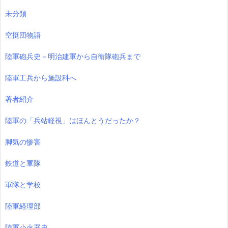
未分類
空挺団物語
陸軍砲兵史－明治建軍から自衛隊砲兵まで
陸軍工兵から施設科へ
著者紹介
陸軍の「兵站軽視」はほんとうだったか？
脚気の惨害
鉄道と軍隊
軍隊と学校
陸軍経理部
陸軍小火器史