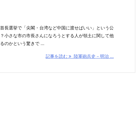
首長選挙で「尖閣・台湾など中国に渡せばいい」という公
？小さな市の市長さんになろうとする人が領土に関して他
のかという驚きで ...
記事を読む
陸軍砲兵史－明治 ...