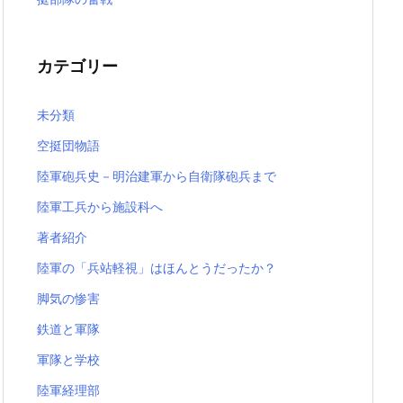
カテゴリー
未分類
空挺団物語
陸軍砲兵史－明治建軍から自衛隊砲兵まで
陸軍工兵から施設科へ
著者紹介
陸軍の「兵站軽視」はほんとうだったか？
脚気の惨害
鉄道と軍隊
軍隊と学校
陸軍経理部