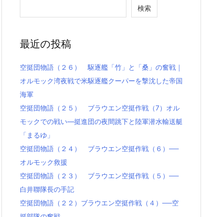
検索
最近の投稿
空挺団物語（２６） 駆逐艦「竹」と「桑」の奮戦｜
オルモック湾夜戦で米駆逐艦クーパーを撃沈した帝国
海軍
空挺団物語（２５） ブラウエン空挺作戦（7）オル
モックでの戦い―挺進団の夜間跳下と陸軍潜水輸送艇
「まるゆ」
空挺団物語（２４） ブラウエン空挺作戦（６）──
オルモック救援
空挺団物語（２３） ブラウエン空挺作戦（５）──
白井聯隊長の手記
空挺団物語（２２）ブラウエン空挺作戦（４）──空
挺部隊の奮戦