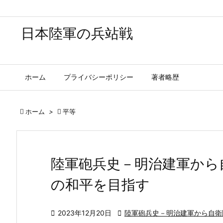
日本陸軍の兵站戦
ホーム
プライバシーポリシー
著者略歴

ホーム
>

平等
陸軍砲兵史－明治建軍から
の和平を目指す

2023年12月20日

陸軍砲兵史－明治建軍から自衛