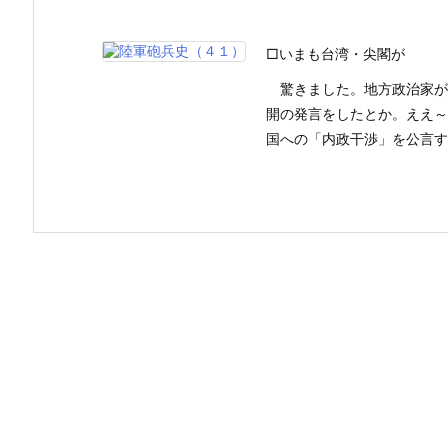
□いまも台湾・尖閣が
驚きました。地方政治家が
開の発言をしたとか。ええ～
国への「内政干渉」を公言する