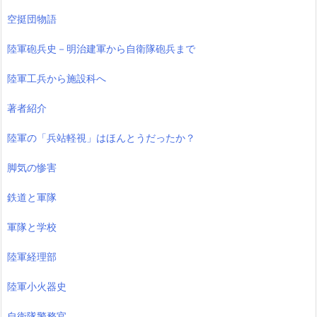
空挺団物語
陸軍砲兵史－明治建軍から自衛隊砲兵まで
陸軍工兵から施設科へ
著者紹介
陸軍の「兵站軽視」はほんとうだったか？
脚気の惨害
鉄道と軍隊
軍隊と学校
陸軍経理部
陸軍小火器史
自衛隊警務官