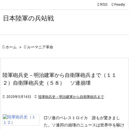

RSS
Feedly

メニュ
日本陸軍の兵站戦

サイド

前へ

ホーム
>

ルーマニア革命

次へ

陸軍砲兵史－明治建軍から自衛隊砲兵まで（１１
検索
２）自衛隊砲兵史（５８） ソ連崩壊

2025年5月14日

陸軍砲兵史－明治建軍から自衛隊砲兵まで
□ソ連のペレストロイカ
誰もが驚きまし
た。ソ連邦の崩壊のニュースは世界中を駆け