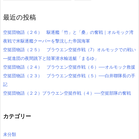
最近の投稿
空挺団物語（２６） 駆逐艦「竹」と「桑」の奮戦｜オルモック湾
夜戦で米駆逐艦クーパーを撃沈した帝国海軍
空挺団物語（２５） ブラウエン空挺作戦（7）オルモックでの戦い
―挺進団の夜間跳下と陸軍潜水輸送艇「まるゆ」
空挺団物語（２４） ブラウエン空挺作戦（６）──オルモック救援
空挺団物語（２３） ブラウエン空挺作戦（５）──白井聯隊長の手
記
空挺団物語（２２）ブラウエン空挺作戦（４）──空挺部隊の奮戦
カテゴリー
未分類