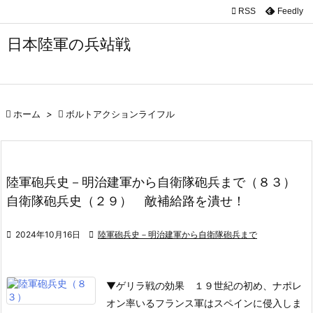

RSS
Feedly

メニュ
日本陸軍の兵站戦

サイド

前へ

ホーム
>

ボルトアクションライフル

次へ

陸軍砲兵史－明治建軍から自衛隊砲兵まで（８３）
検索
自衛隊砲兵史（２９） 敵補給路を潰せ！

2024年10月16日

陸軍砲兵史－明治建軍から自衛隊砲兵まで
▼ゲリラ戦の効果
１９世紀の初め、ナポレ
オン率いるフランス軍はスペインに侵入しま