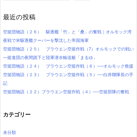
最近の投稿
空挺団物語（２６） 駆逐艦「竹」と「桑」の奮戦｜オルモック湾
夜戦で米駆逐艦クーパーを撃沈した帝国海軍
空挺団物語（２５） ブラウエン空挺作戦（7）オルモックでの戦い
―挺進団の夜間跳下と陸軍潜水輸送艇「まるゆ」
空挺団物語（２４） ブラウエン空挺作戦（６）──オルモック救援
空挺団物語（２３） ブラウエン空挺作戦（５）──白井聯隊長の手
記
空挺団物語（２２）ブラウエン空挺作戦（４）──空挺部隊の奮戦
カテゴリー
未分類