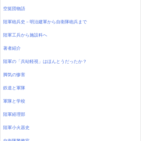
空挺団物語
陸軍砲兵史－明治建軍から自衛隊砲兵まで
陸軍工兵から施設科へ
著者紹介
陸軍の「兵站軽視」はほんとうだったか？
脚気の惨害
鉄道と軍隊
軍隊と学校
陸軍経理部
陸軍小火器史
自衛隊警務官