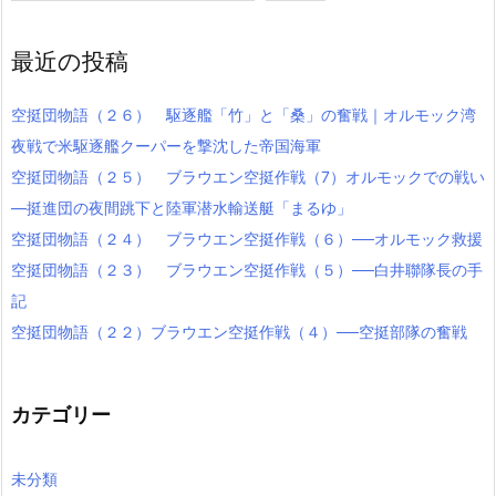
最近の投稿
空挺団物語（２６） 駆逐艦「竹」と「桑」の奮戦｜オルモック湾
夜戦で米駆逐艦クーパーを撃沈した帝国海軍
空挺団物語（２５） ブラウエン空挺作戦（7）オルモックでの戦い
―挺進団の夜間跳下と陸軍潜水輸送艇「まるゆ」
空挺団物語（２４） ブラウエン空挺作戦（６）──オルモック救援
空挺団物語（２３） ブラウエン空挺作戦（５）──白井聯隊長の手
記
空挺団物語（２２）ブラウエン空挺作戦（４）──空挺部隊の奮戦
カテゴリー
未分類