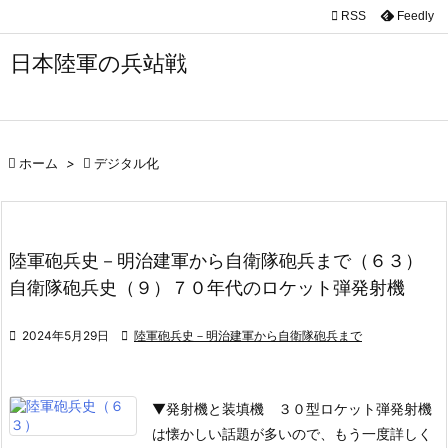

RSS
Feedly

メニュ
日本陸軍の兵站戦

サイド

前へ

ホーム
>

デジタル化

次へ

陸軍砲兵史－明治建軍から自衛隊砲兵まで（６３）
検索
自衛隊砲兵史（９）７０年代のロケット弾発射機

2024年5月29日

陸軍砲兵史－明治建軍から自衛隊砲兵まで
▼発射機と装填機
３０型ロケット弾発射機
は懐かしい話題が多いので、もう一度詳しく