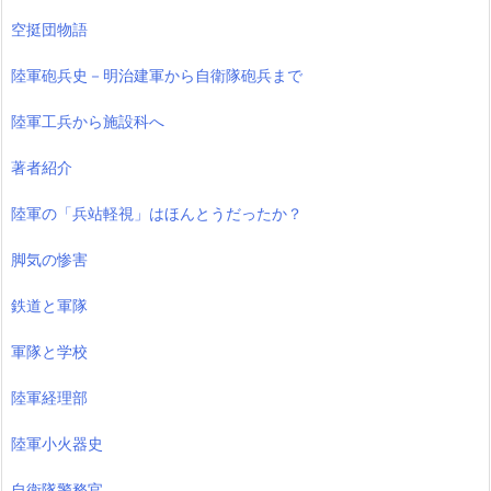
空挺団物語
陸軍砲兵史－明治建軍から自衛隊砲兵まで
陸軍工兵から施設科へ
著者紹介
陸軍の「兵站軽視」はほんとうだったか？
脚気の惨害
鉄道と軍隊
軍隊と学校
陸軍経理部
陸軍小火器史
自衛隊警務官