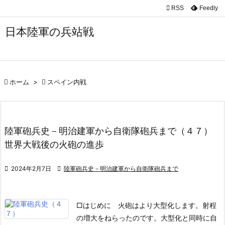

RSS
Feedly

メニュ
日本陸軍の兵站戦

サイド

前へ

ホーム
>

スペイン内戦

次へ

陸軍砲兵史－明治建軍から自衛隊砲兵まで（４７）
検索
世界大戦後の火砲の進歩

2024年2月7日

陸軍砲兵史－明治建軍から自衛隊砲兵まで
□はじめに
火砲はより大型化します。射程
の増大をねらったのです。大型化と同時に自