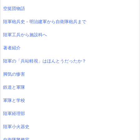
空挺団物語
陸軍砲兵史－明治建軍から自衛隊砲兵まで
陸軍工兵から施設科へ
著者紹介
陸軍の「兵站軽視」はほんとうだったか？
脚気の惨害
鉄道と軍隊
軍隊と学校
陸軍経理部
陸軍小火器史
自衛隊警務官