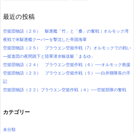
最近の投稿
空挺団物語（２６） 駆逐艦「竹」と「桑」の奮戦｜オルモック湾
夜戦で米駆逐艦クーパーを撃沈した帝国海軍
空挺団物語（２５） ブラウエン空挺作戦（7）オルモックでの戦い
―挺進団の夜間跳下と陸軍潜水輸送艇「まるゆ」
空挺団物語（２４） ブラウエン空挺作戦（６）──オルモック救援
空挺団物語（２３） ブラウエン空挺作戦（５）──白井聯隊長の手
記
空挺団物語（２２）ブラウエン空挺作戦（４）──空挺部隊の奮戦
カテゴリー
未分類